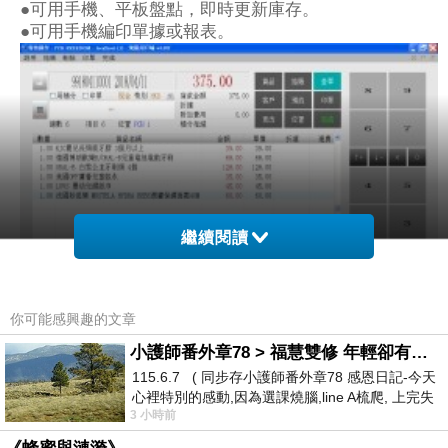
●可用手機、平板盤點，即時更新庫存。
●可用手機編印單據或報表。
繼續閱讀
你可能感興趣的文章
小護師番外章78 > 福慧雙修 年輕卻有個老靈魂 ㄑ金剛經〉podcast
免費下載使用：
Windows
/
Android
/
iOS
115.6.7 ( 同步存小護師番外章78 感恩日記-今天
心裡特別的感動,因為選課燒腦,line A梳爬, 上完失
3 小時前
智課的她,特來傾