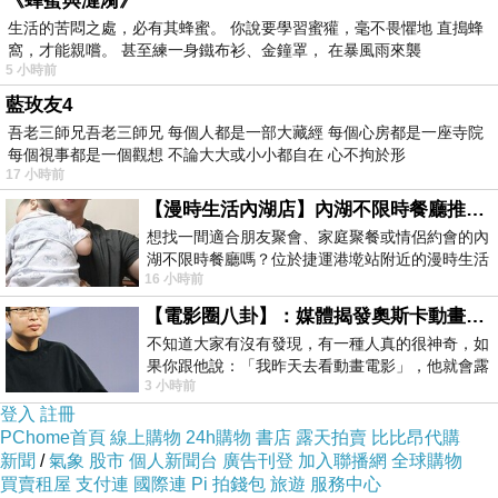
《蜂蜜與漣漪》
生活的苦悶之處，必有其蜂蜜。 你說要學習蜜獾，毫不畏懼地 直搗蜂
窩，才能親嚐。 甚至練一身鐵布衫、金鐘罩， 在暴風雨來襲
5 小時前
藍玫友4
吾老三師兄吾老三師兄 每個人都是一部大藏經 每個心房都是一座寺院
每個視事都是一個觀想 不論大大或小小都自在 心不拘於形
17 小時前
【漫時生活內湖店】內湖不限時餐廳推薦｜捷運港墘站美食，聚餐、約會、家庭聚會首選，正餐甜點一次滿足
想找一間適合朋友聚會、家庭聚餐或情侶約會的內
湖不限時餐廳嗎？位於捷運港墘站附近的漫時生活
16 小時前
內湖店，從捷運站步行約4分鐘即可抵
【電影圈八卦】：媒體揭發奧斯卡動畫項目投票醜聞！好萊塢為什麼看不起動畫電影？
不知道大家有沒有發現，有一種人真的很神奇，如
果你跟他說：「我昨天去看動畫電影」，他就會露
3 小時前
出一種慈祥的微笑，然後問你是不是陪小
登入
註冊
PChome首頁
線上購物
24h購物
書店
露天拍賣
比比昂代購
新聞
/
氣象
股市
個人新聞台
廣告刊登
加入聯播網
全球購物
買賣租屋
支付連
國際連
Pi 拍錢包
旅遊
服務中心