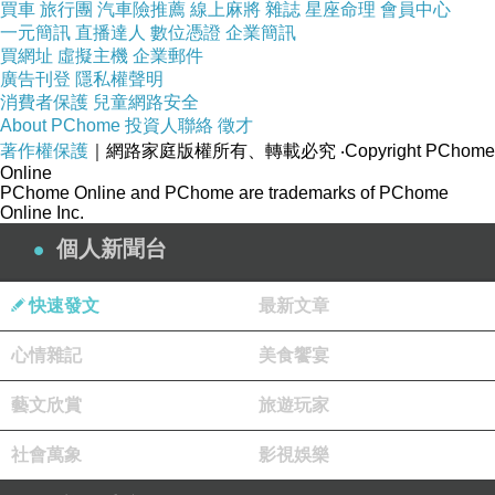
買車
旅行團
汽車險推薦
線上麻將
雜誌
星座命理
會員中心
一元簡訊
直播達人
數位憑證
企業簡訊
買網址
虛擬主機
企業郵件
廣告刊登
隱私權聲明
消費者保護
兒童網路安全
About PChome
投資人聯絡
徵才
著作權保護
｜網路家庭版權所有、轉載必究
‧Copyright PChome
Online
PChome Online and PChome are trademarks of PChome
Online Inc.
個人新聞台
快速發文
最新文章
心情雜記
美食饗宴
藝文欣賞
旅遊玩家
社會萬象
影視娛樂