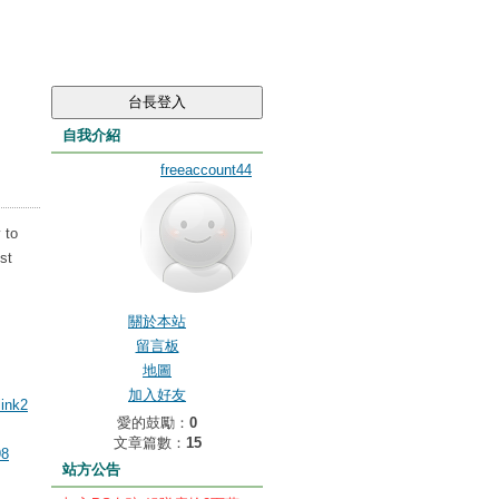
自我介紹
freeaccount44
 to
st
關於本站
留言板
地圖
加入好友
link2
愛的鼓勵：
0
文章篇數：
15
98
站方公告