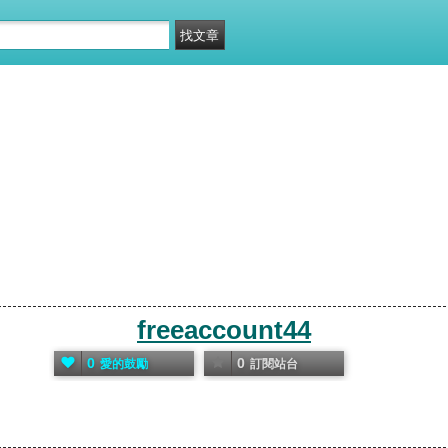
freeaccount44
0
0
愛的鼓勵
訂閱站台