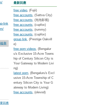
m/
最新回應
free video
, (Fujii)
free accounts
, (Sattva City)
free accounts
, (泡泡影视)
p-link
free accounts
, (cupfox)
om/
free accounts
, (rummy)
free accounts
, (cupfox)
group link
, (Prestige Oakvill
要檢舉
e)
free porn videos
, (Bengalur
u's Exclusive 15-Acre Towns
hip of Century Silicon City is
Your Gateway to Modern Livi
ng)
latest porn
, (Bengaluru's Excl
usive 15-Acre Township of C
entury Silicon City is Your G
ateway to Modern Living)
free accounts
, (olevod)
要回應