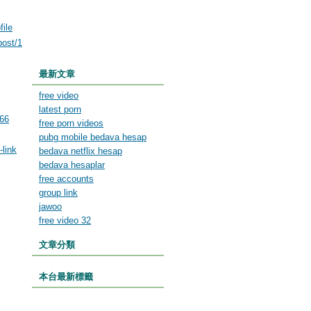
file
post/1
最新文章
free video
latest porn
766
free porn videos
pubg mobile bedava hesap
-link
bedava netflix hesap
bedava hesaplar
free accounts
group link
jawoo
free video 32
文章分類
本台最新標籤