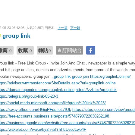
2-05-23 06:42:05| 人氣22,857| 回應31 |
上一篇
|
下一篇
group link
推薦
收藏
轉貼
訂閱站台
0
0
0
oup link - Free Link Group - Invite Join And Chat . newspaper is a simple way
ad full-page articles, comics and advertisements from some of the world's mo
pular newspapers. group join .
group link
group join
https://grouplink.online/
tps://advisor.wmtransfer.com/SiteDetails.aspx?url=grouplink.online
ttps://domain.opendns.com/grouplink.online
https://zzb.bz/grouplink
tps://telegra.ph/group-link-05-20-3
ttps://social.msdn.microsoft.com/profile/group%20link%2023/
ttps://sway.office.com/HGigPFdpfloL7fOk
https://sites.google.com/view/group
ttps://free-accounts.business.site/posts/5748790722030262198
ttps://business.google.com/website/free-accounts/posts/57487907220302621
ttps://wakelet.com/wake/ky2n-jbfYhHcUepJ1wb4F