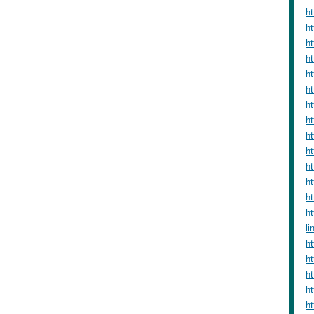
ht
ht
ht
h
ht
h
ht
h
ht
ht
h
h
ht
h
l
ht
ht
h
ht
ht