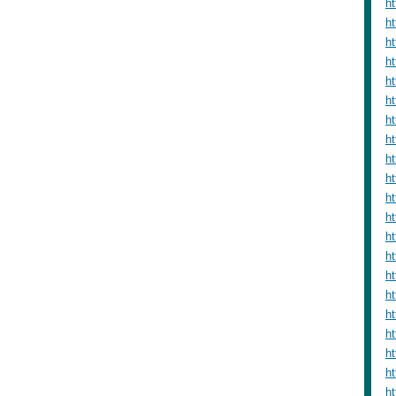
ht
ht
h
ht
ht
h
h
ht
ht
ht
h
h
h
h
ht
h
h
ht
ht
h
ht