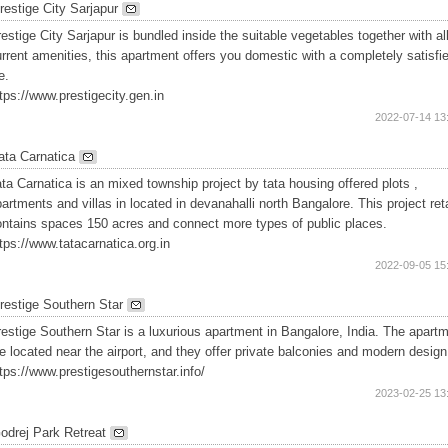
restige City Sarjapur
estige City Sarjapur is bundled inside the suitable vegetables together with al
rrent amenities, this apartment offers you domestic with a completely satisfi
fe.
tps://www.prestigecity.gen.in
2022-07-14 13
ata Carnatica
ta Carnatica is an mixed township project by tata housing offered plots ,
artments and villas in located in devanahalli north Bangalore. This project ret
ontains spaces 150 acres and connect more types of public places.
tps://www.tatacarnatica.org.in
2022-09-05 15
restige Southern Star
estige Southern Star is a luxurious apartment in Bangalore, India. The apart
e located near the airport, and they offer private balconies and modern design
tps://www.prestigesouthernstar.info/
2023-02-25 13
odrej Park Retreat