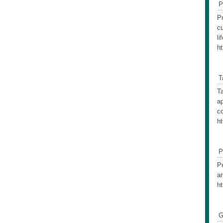
P
Pr
cu
li
ht
T
Ta
ap
c
ht
P
Pr
ar
ht
G