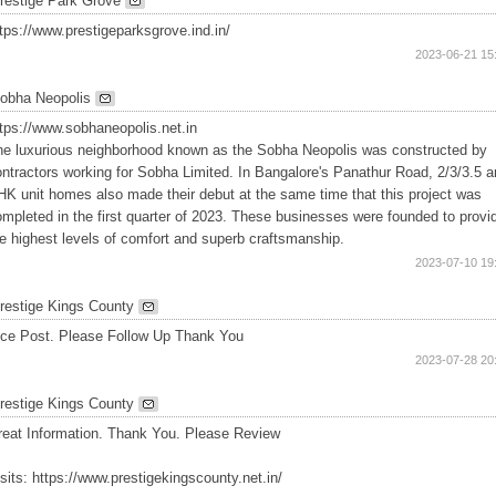
restige Park Grove
tps://www.prestigeparksgrove.ind.in/
2023-06-21 15
obha Neopolis
tps://www.sobhaneopolis.net.in
he luxurious neighborhood known as the Sobha Neopolis was constructed by
ntractors working for Sobha Limited. In Bangalore's Panathur Road, 2/3/3.5 a
K unit homes also made their debut at the same time that this project was
mpleted in the first quarter of 2023. These businesses were founded to provi
e highest levels of comfort and superb craftsmanship.
2023-07-10 19
restige Kings County
ice Post. Please Follow Up Thank You
2023-07-28 20
restige Kings County
reat Information. Thank You. Please Review
sits: https://www.prestigekingscounty.net.in/