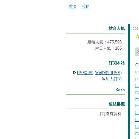
首頁
活動
站台人氣
202
累積人氣：
475,596
當日人氣：
185
訂閱本站
Gr
re
RSS訂閱
(
如何使用RSS
)
po
加入訂閱
ht
Kaza
h
ht
連結書籤
h
h
目前沒有資料
h
h
h