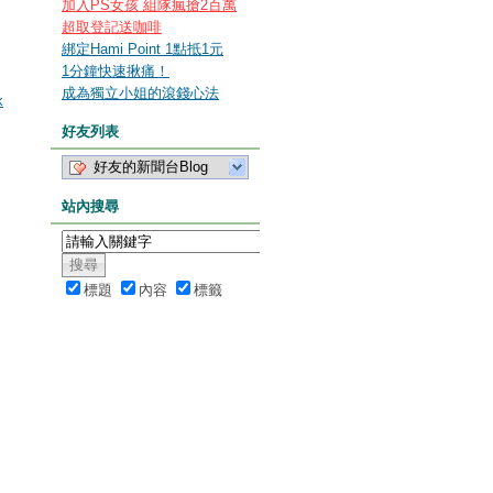
加入PS女孩 組隊瘋搶2百萬
超取登記送咖啡
綁定Hami Point 1點抵1元
1分鐘快速揪痛！
成為獨立小姐的滾錢心法
k
好友列表
好友的新聞台Blog
站內搜尋
標題
內容
標籤