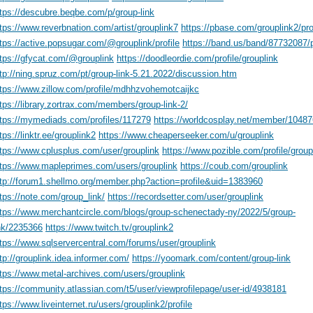
tps://descubre.beqbe.com/p/group-link
tps://www.reverbnation.com/artist/grouplink7
https://pbase.com/grouplink2/pro
tps://active.popsugar.com/@grouplink/profile
https://band.us/band/87732087/
ttps://gfycat.com/@grouplink
https://doodleordie.com/profile/grouplink
tp://ning.spruz.com/pt/group-link-5.21.2022/discussion.htm
ttps://www.zillow.com/profile/mdhhzvohemotcaijkc
tps://library.zortrax.com/members/group-link-2/
ttps://mymediads.com/profiles/117279
https://worldcosplay.net/member/1048
tps://linktr.ee/grouplink2
https://www.cheaperseeker.com/u/grouplink
tps://www.cplusplus.com/user/grouplink
https://www.pozible.com/profile/group
ttps://www.mapleprimes.com/users/grouplink
https://coub.com/grouplink
ttp://forum1.shellmo.org/member.php?action=profile&uid=1383960
tps://note.com/group_link/
https://recordsetter.com/user/grouplink
ttps://www.merchantcircle.com/blogs/group-schenectady-ny/2022/5/group-
ink/2235366
https://www.twitch.tv/grouplink2
tps://www.sqlservercentral.com/forums/user/grouplink
tp://grouplink.idea.informer.com/
https://yoomark.com/content/group-link
ttps://www.metal-archives.com/users/grouplink
tps://community.atlassian.com/t5/user/viewprofilepage/user-id/4938181
tps://www.liveinternet.ru/users/grouplink2/profile