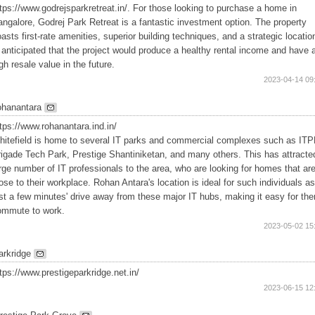
tps://www.godrejsparkretreat.in/. For those looking to purchase a home in
ngalore, Godrej Park Retreat is a fantastic investment option. The property
asts first-rate amenities, superior building techniques, and a strategic location
 anticipated that the project would produce a healthy rental income and have 
gh resale value in the future.
2023-04-14 09
ohanantara
tps://www.rohanantara.ind.in/
hitefield is home to several IT parks and commercial complexes such as ITP
igade Tech Park, Prestige Shantiniketan, and many others. This has attracte
rge number of IT professionals to the area, who are looking for homes that ar
ose to their workplace. Rohan Antara's location is ideal for such individuals as 
st a few minutes' drive away from these major IT hubs, making it easy for th
ommute to work.
2023-05-02 15
arkridge
tps://www.prestigeparkridge.net.in/
2023-06-15 12