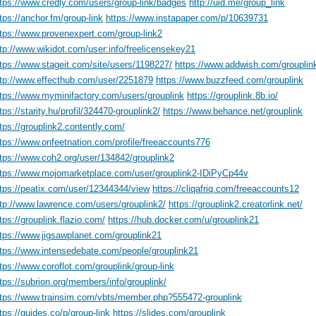
tps://www.credly.com/users/group-link/badges
http://uid.me/group_link
tps://anchor.fm/group-link
https://www.instapaper.com/p/10639731
ttps://www.provenexpert.com/group-link2
tp://www.wikidot.com/user:info/freelicensekey21
tps://www.stageit.com/site/users/1198227/
https://www.addwish.com/grouplin
ttp://www.effecthub.com/user/2251879
https://www.buzzfeed.com/grouplink
ttps://www.myminifactory.com/users/grouplink
https://grouplink.8b.io/
tps://starity.hu/profil/324470-grouplink2/
https://www.behance.net/grouplink
tps://grouplink2.contently.com/
tps://www.onfeetnation.com/profile/freeaccounts776
ttps://www.coh2.org/user/134842/grouplink2
ttps://www.mojomarketplace.com/user/grouplink2-IDiPyCp44v
ttps://peatix.com/user/12344344/view
https://cliqafriq.com/freeaccounts12
ttp://www.lawrence.com/users/grouplink2/
https://grouplink2.creatorlink.net/
tps://grouplink.flazio.com/
https://hub.docker.com/u/grouplink21
ttps://www.jigsawplanet.com/grouplink21
ttps://www.intensedebate.com/people/grouplink21
tps://www.coroflot.com/grouplink/group-link
tps://subrion.org/members/info/grouplink/
ttps://www.trainsim.com/vbts/member.php?555472-grouplink
tps://guides.co/p/group-link
https://slides.com/grouplink