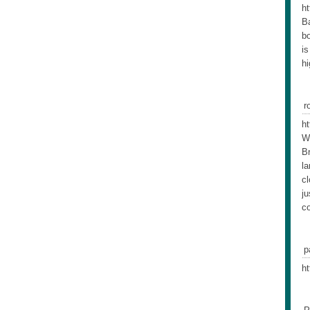
ht
Ba
bo
is
hi
r
ht
W
Br
la
cl
ju
c
p
ht