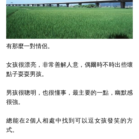
有那麼一對情侶。
女孩很漂亮，非常善解人意，偶爾時不時出些壞
點子耍耍男孩。
男孩很聰明，也很懂事，最主要的一點，幽默感
很強。
總能在2個人相處中找到可以逗女孩發笑的方
式。