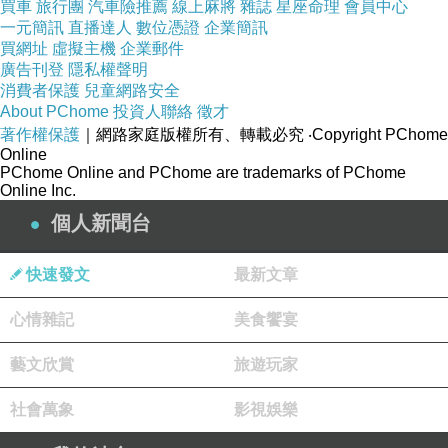
買車
旅行團
汽車險推薦
線上麻將
雜誌
星座命理
會員中心
一元簡訊
直播達人
數位憑證
企業簡訊
男孩心急如焚，打女孩手機，連續打了3次，都
買網址
虛擬主機
企業郵件
給掛斷了。
廣告刊登
隱私權聲明
消費者保護
兒童網路安全
About PChome
投資人聯絡
徵才
打家裡電話沒人接，猜想是女孩把電話線拔了。
著作權保護
｜網路家庭版權所有、轉載必究
‧Copyright PChome
Online
PChome Online and PChome are trademarks of PChome
男孩抓起衣服就出門了，他要去女孩家。
Online Inc.
個人新聞台
當時是12點25.
女孩在12點40的時候又接到了男孩的電話，從手
快速發文
最新文章
機打來的，她又給掛斷了。
心情雜記
美食饗宴
一夜無話，男孩沒有再給女孩打電話。
藝文欣賞
旅遊玩家
社會萬象
影視娛樂