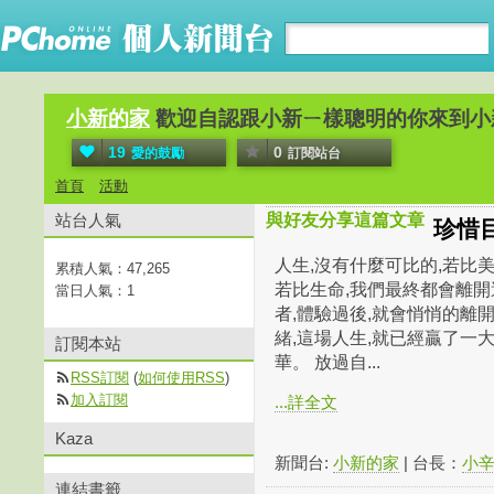
小新的家
歡迎自認跟小新ㄧ樣聰明的你來到小
19
0
愛的鼓勵
訂閱站台
首頁
活動
站台人氣
與好友分享這篇文章
珍惜
人生,沒有什麼可比的,若比美
累積人氣：
47,265
若比生命,我們最終都會離開
當日人氣：
1
者,體驗過後,就會悄悄的離
緒,這場人生,就已經贏了一大
訂閱本站
華。 放過自...
RSS訂閱
(
如何使用RSS
)
加入訂閱
...詳全文
Kaza
新聞台:
小新的家
| 台長：
小
連結書籤