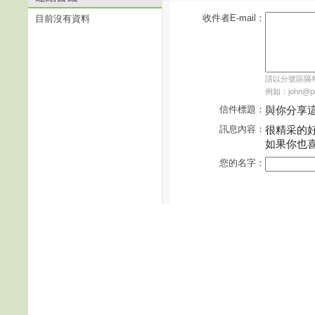
收件者E-mail：
目前沒有資料
請以分號區隔每個
例如：john@pch
信件標題：
與你分享
訊息內容：
很精采的
如果你也
您的名字：