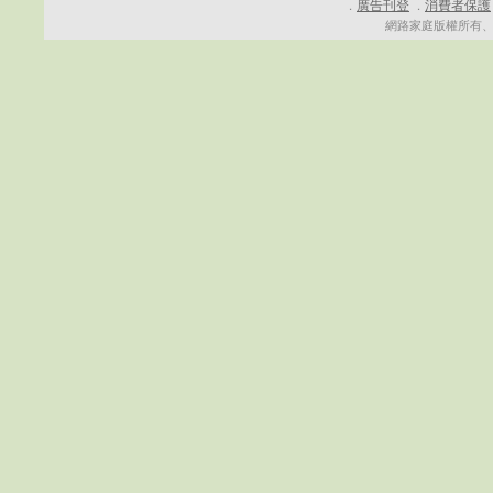
廣告刊登
消費者保護
．
．
網路家庭版權所有、轉載必究