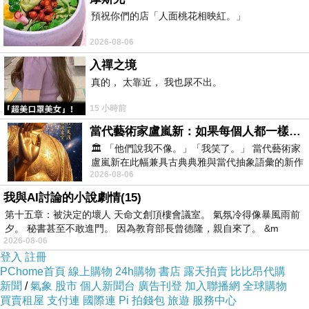
Day2
七美一日遊(機車環島&浮潛)+觀音亭璀璨
預祝你們的店「人面桃花相映紅。」
煙火
2026-08-06
Day3
本島北環+中央老街
入禪之境
真的， 太靠近， 我也尿不出。
一早帶著愉快的心情，踩著輕鬆的步伐從南科車
15 小時前
站出發，預計到新營車站轉乘至布袋港的新營客
當代藝術家盧嵐新：如果每個人都一樣，這世界該有多無聊？
運。
🏛️ 「他們說我不像。」「我笑了。」 當代藝術家
盧嵐新在此幅兼具古典典雅與當代抽象語彙的新作
2026-08-06
中，以沈靜的藍色空間為背景，描繪了
我與AI討論的小說劇情(15)
第十五章：被決定的壞人 天命文創頂樓會議室。 氣氛冷得像暴風雨前
夕。 秘書甚至不敢進門。 因為教育部長曾德隆，親自來了。 &m
2026-08-06
登入
註冊
PChome首頁
線上購物
24h購物
書店
露天拍賣
比比昂代購
新聞
/
氣象
股市
個人新聞台
廣告刊登
加入聯播網
全球購物
買賣租屋
支付連
國際連
Pi 拍錢包
旅遊
服務中心