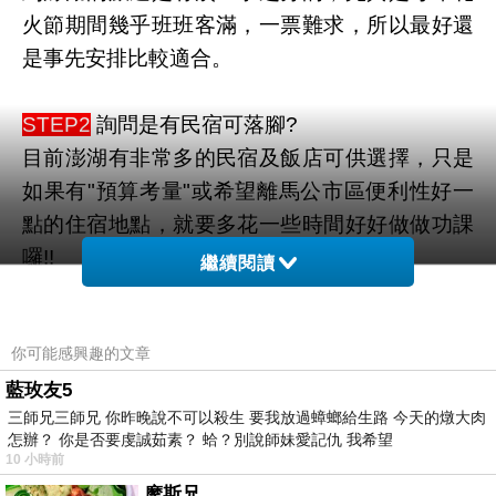
火節期間幾乎班班客滿，一票難求，所以最好還
是事先安排比較適合。
STEP2
詢問是有民宿可落腳?
目前澎湖有非常多的民宿及飯店可供選擇，只是
如果有"預算考量"或希望離馬公市區便利性好一
點的住宿地點，就要多花一些時間好好做做功課
囉!!
繼續閱讀
STEP3
安排玩樂行程?
你可能感興趣的文章
澎湖目前的行程安排非常多樣化，要濕與不濕、
本島與跳島…看的我是眼花瞭亂，參考了許多人
藍玫友5
三師兄三師兄 你昨晚說不可以殺生 要我放過蟑螂給生路 今天的燉大肉
的行程安排後，終於排出最適合自己的行程。
怎辦？ 你是否要虔誠茹素？ 蛤？別說師妹愛記仇 我希望
行程安排
10 小時前
Day1
奎壁山踏浪+本島南環+夜釣小管
摩斯兄