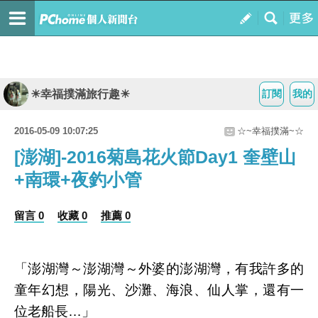
☀幸福撲滿旅行趣☀
訂閱
我的
2016-05-09 10:07:25
☆~幸福撲滿~☆
[澎湖]-2016菊島花火節Day1 奎壁山
+南環+夜釣小管
留言 0
收藏 0
推薦 0
「澎湖灣～澎湖灣～外婆的澎湖灣，有我許多的
童年幻想，陽光、沙灘、海浪、仙人掌，還有一
位老船長…」