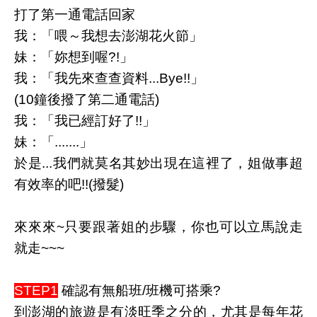
打了第一通電話回家
我：「喂～我想去澎湖花火節」
妹：「妳想到喔?!」
我：「我先來查查資料...Bye!!」
(10鐘後撥了第二通電話)
我：「我已經訂好了!!」
妹：「.......」
於是...我們就莫名其妙出現在這裡了，姐做事超
有效率的吧!!(撥髮)
來來來~只要跟著姐的步驟，你也可以立馬說走
就走~~~
STEP1
確認有無船班/班機可搭乘?
到澎湖的旅遊是有淡旺季之分的，尤其是每年花