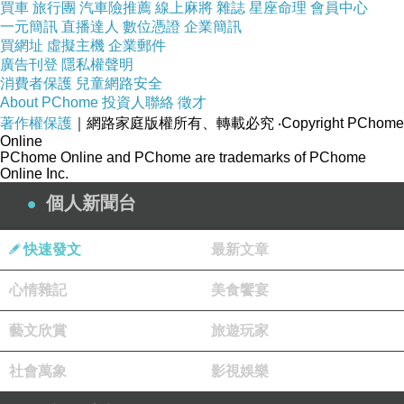
買車
旅行團
汽車險推薦
線上麻將
雜誌
星座命理
會員中心
一元簡訊
直播達人
數位憑證
企業簡訊
買網址
虛擬主機
企業郵件
新營客運站就位於新營車站正前方，走路約1分
廣告刊登
隱私權聲明
鐘即可到達。
消費者保護
兒童網路安全
About PChome
投資人聯絡
徵才
著作權保護
｜網路家庭版權所有、轉載必究
‧Copyright PChome
Online
PChome Online and PChome are trademarks of PChome
Online Inc.
個人新聞台
為了夏季前往澎湖的旅客們特別加開了上
快速發文
最新文章
午"8:20"及"8:50"兩個班次可以直達布袋商港搭
心情雜記
美食饗宴
船。
藝文欣賞
旅遊玩家
社會萬象
影視娛樂