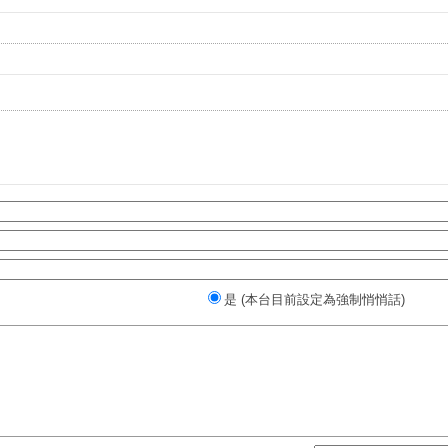
是 (本台目前設定為強制悄悄話)