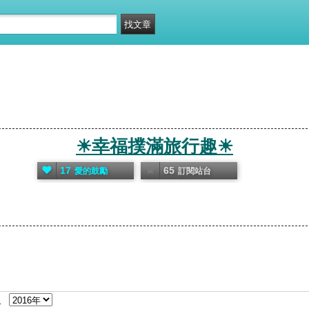
☀幸福撲滿旅行趣☀
17
65
愛的鼓勵
訂閱站台
板