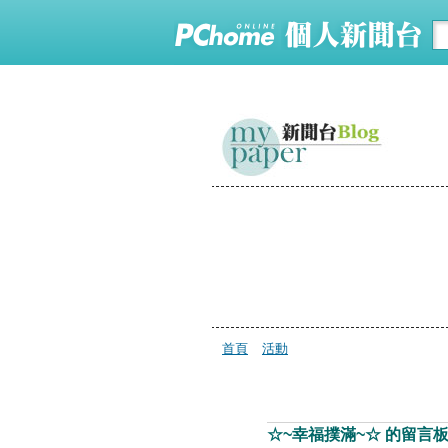
首頁
活動
☆~幸福撲滿~☆ 的留言