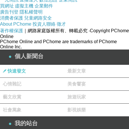
買網址
虛擬主機
企業郵件
廣告刊登
隱私權聲明
消費者保護
兒童網路安全
About PChome
投資人聯絡
徵才
著作權保護
｜網路家庭版權所有、轉載必究
‧Copyright PChome
Online
PChome Online and PChome are trademarks of PChome
Online Inc.
個人新聞台
快速發文
最新文章
心情雜記
美食饗宴
藝文欣賞
旅遊玩家
社會萬象
影視娛樂
我的站台