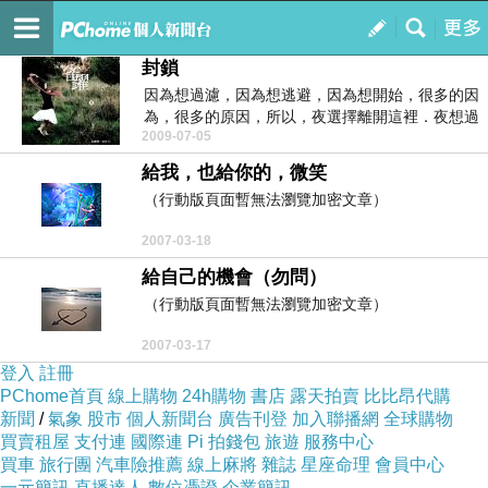
葬夢藏靈心※即將沉沒於海天一端的夕日
訂閱
我的
封鎖
因為想過濾，因為想逃避，因為想開始，很多的因
為，很多的原因，所以，夜選擇離開這裡．夜想過
2009-07-05
濾這裡的一切...
給我，也給你的，微笑
（行動版頁面暫無法瀏覽加密文章）
2007-03-18
給自己的機會（勿問）
（行動版頁面暫無法瀏覽加密文章）
2007-03-17
登入
註冊
PChome首頁
線上購物
24h購物
書店
露天拍賣
比比昂代購
新聞
/
氣象
股市
個人新聞台
廣告刊登
加入聯播網
全球購物
買賣租屋
支付連
國際連
Pi 拍錢包
旅遊
服務中心
買車
旅行團
汽車險推薦
線上麻將
雜誌
星座命理
會員中心
一元簡訊
直播達人
數位憑證
企業簡訊