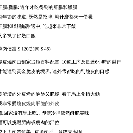
肝腸/臘腸: 過年才吃得到的肝腸和臘腸
有年節的味道, 既然是招牌, 就什麼都來一份囉
肝腸和臘腸鹹甜適中, 吃起來非常下飯
又多扒了好幾口飯
燒肉便當 $ 120(加肉 $ 45)
脆皮
燒肉由獨家12種香料配置, 10道工序及
長達6小時的製作
才能達到黃金脆皮的境界, 連外帶都吃的到脆皮的口感
黄澄澄的外皮烤的酥酥又脆脆, 看了馬上食指大動
我非常愛
脆皮
燒肉酥脆的外皮
拿回家没有馬上吃, , 即使冷掉依然酥脆美味
還可以挑選肥肉或瘦肉的部位
咬下去肉質鮮美, 皮脆肉香, 意猶未盡啊