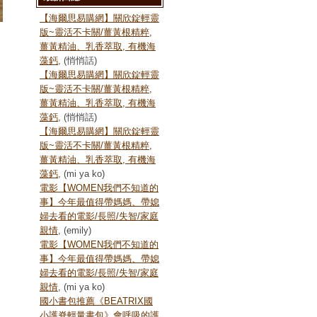
【海爾思易購網】關欣錠輕靈
版~靈活不卡關/薑黃根精粹,
薑黃精油、乳香萃取, 有機海
藻鈣
, (悄悄話)
【海爾思易購網】關欣錠輕靈
版~靈活不卡關/薑黃根精粹,
薑黃精油、乳香萃取, 有機海
藻鈣
, (悄悄話)
【海爾思易購網】關欣錠輕靈
版~靈活不卡關/薑黃根精粹,
薑黃精油、乳香萃取, 有機海
藻鈣
, (mi ya ko)
電影【WOMEN我們不知道的
事】今年最值得帶媽媽、帶媳
婦去看的電影/長照/失智/家庭
親情
, (emily)
電影【WOMEN我們不知道的
事】今年最值得帶媽媽、帶媳
婦去看的電影/長照/失智/家庭
親情
, (mi ya ko)
國小書包推薦《BEATRIX國
小護脊輕量書包》會呼吸的護