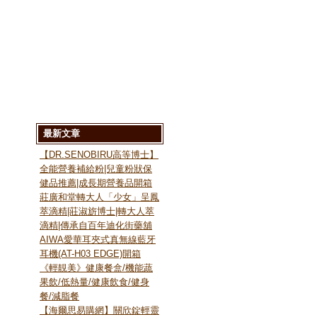
唷
最新文章
【DR.SENOBIRU高等博士】
全能營養補給粉|兒童粉狀保
健品推薦|成長期營養品開箱
莊廣和堂轉大人「少女」呈鳳
萃滴精|莊淑旂博士|轉大人萃
滴精|傳承自百年迪化街藥舖
AIWA愛華耳夾式真無線藍牙
耳機(AT-H03 EDGE)開箱
《輕靚美》健康餐盒/機能蔬
果飲/低熱量/健康飲食/健身
餐/減脂餐
【海爾思易購網】關欣錠輕靈