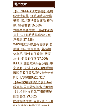
熱門文章
【RENATA-A漢方養髮】漢坊
純淨洗髮露, 漢坊頭皮滋養護
髮素, 漢坊蔘活養髮露/髮根強
韌, 豐盈有感(35,660)
木柵早午餐推薦【山崴未來廚
房】木柵烘焙坊推薦/歐式創
意餐點(27,728)
WIWI遠紅外線溫灸發熱衣/發
熱褲~輕巧實穿百搭, 熱感加
倍刷毛, 彈性好保暖佳, 居家,
旅行, 冬天必備服(27,096)
IFCHIC國際電商平台評價~中
文介面, 超過USD$ 50免運費/
國際美妝保養品牌/女裝/包包/
KIEHL'S契爾氏(25,328)
【iRef家用智能驗光儀】iRef
眼管家/居家驗光儀/視力保健/
視力檢測~在家就可測得專業
眼部數值(23,682)
防護好物推薦~克新2號RF2.0
EX加強版~和看不見的敵人