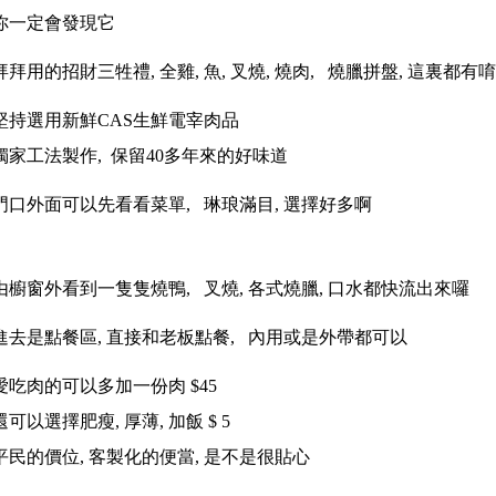
你一定會發現它
拜拜用的招財三牲禮, 全雞, 魚, 叉燒, 燒肉, 燒臘拼盤, 這裏都有
堅持選用新鮮CAS生鮮電宰肉品
獨家工法製作
, 保留40多年來的好味道
門口外面可以先看看菜單, 琳琅滿目, 選擇好多啊
由櫥窗外看到一隻隻燒鴨, 叉燒, 各式燒臘, 口水都快流出來囉
進去是點餐區, 直接和老板點餐,
內用或是外帶都可以
愛吃肉的可以多加一份肉 $45
還可以選擇肥瘦, 厚薄, 加飯 $ 5
平民的價位, 客製化的便當, 是不是很貼心