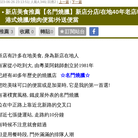
023-06-26 23:13:51| 人氣4,346| 回應2 |
上一篇
|
下一篇
新店美食推薦【名門燒臘】新店分店/在地40年老店/
港式燒臘/燒肉便當/外送便當
推薦
收藏
轉貼
訂閱站台
3
0
0
新店有許多在地美食, 身為新店在地人
有家從小吃到大, 由粵菜阿銘師創立於1981年
已經有40多年歷史的燒臘店
☆名門燒臘☆
想吃美味可口的便當或是加菜時, 它是我的第一首選!
有著樸實風格, 鐵皮屋外表的名門燒臘
位在中正路上靠近北新路的交叉口
鄰近七張捷運站, 走路約10分鐘
有時候不注意就會錯過
但是用餐時段, 門外滿滿的排隊人潮