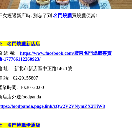
下次經過新店時, 別忘了到
名門燒臘
買燒臘便當!
☆ 名門燒臘新店店
粉 絲 團:
https://www.facebook.com/廣東名門燒腊專賣
店-177766112260923/
地 址: 新北市新店區中正路146-1號
電 話: 02-29155807
營業時間: 10:30~20:00
新店店外送foodpanda
https://foodpanda.page.link/zQw2V2VNymZX2TiW8
☆
名門燒臘
伊通店