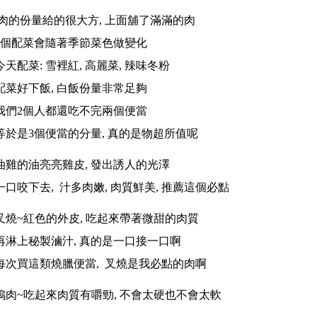
肉的份量給的很大方, 上面舖了滿滿的肉
3個配菜會隨著季節菜色做變化
今天配菜: 雪裡紅, 高麗菜, 辣味冬粉
配菜好下飯, 白飯份量非常足夠
我們2個人都還吃不完兩個便當
等於是3個便當的分量, 真的是物超所值呢
油雞的油亮亮雞皮, 發出誘人的光澤
一口咬下去, 汁多肉嫩, 肉質鮮美, 推薦這個必點
叉燒~紅色的外皮, 吃起來帶著微甜的肉質
再淋上秘製滷汁, 真的是一口接一口啊
每次買這類燒臘便當, 叉燒是我必點的肉啊
鴨肉~吃起來肉質有嚼勁, 不會太硬也不會太軟