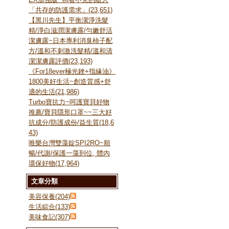
「共存的防護需求」(23,651)
【黑川先生】平衡潔淨洗髮
精/淨白滋潤潔膚露/勻嫩舒活
潔膚露~日本專利消臭柿子配
方/溫和不刺激洗髮精/溫和清
潔潔膚露評價(23,193)
《For18ever極光銼+指緣油》
1800美好生活~創造質感+舒
適的生活(21,986)
Turbo寶抗力~呵護寶貝好物
推薦/寶貝隱形口罩~~三大好
抗成分/防護成份/益生質(18,6
43)
唯樂台灣雙藻錠SPI2RO~順
暢/代謝/保護一藻到位, 體內
環保好物(17,964)
文章分類
美容保養(204)
生活綜合(133)
美味食記(307)