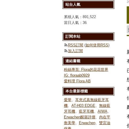
2
站台人氣
累積人氣：
891,522
當日人氣：
36
訂閱本站
RSS訂閱
(
如何使用RSS
)
加入訂閱
連結書籤
粉絲專頁: Flora的花花世界
IG: floraab0929
愛料理 Flora AB
本台最新標籤
愛華
、
耳夾式真無線藍牙耳
機
、
AT-H03 EDGE
、
無線藍
牙耳機
、
藍牙耳機
、
AIWA
、
Erwachen醒寤評價
、
內在平
衡美學
、
Erwachen
、
雙宮油
保養