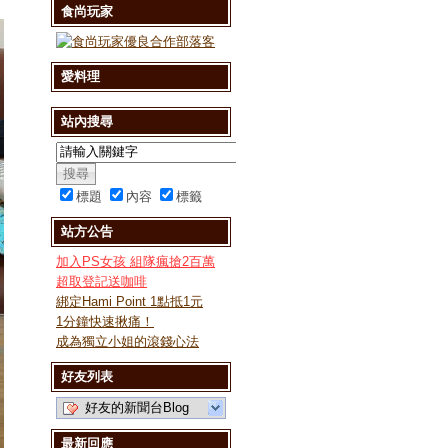
食尚玩家
愛料理
站內搜尋
標題
內容
標籤
站方公告
加入PS女孩 組隊瘋搶2百萬
超取登記送咖啡
綁定Hami Point 1點抵1元
1分鐘快速揪痛！
成為獨立小姐的滾錢心法
好友列表
好友的新聞台Blog
最新回應