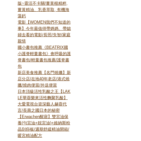
版~靈活不卡關/薑黃根精粹,
薑黃精油、乳香萃取, 有機海
藻鈣
電影【WOMEN我們不知道的
事】今年最值得帶媽媽、帶媳
婦去看的電影/長照/失智/家庭
親情
國小書包推薦《BEATRIX國
小護脊輕量書包》會呼吸的護
脊書包/輕量書包推薦/護脊書
包
新店美食推薦【名門燒臘】新
店分店/在地40年老店/港式燒
臘/燒肉便當/外送便當
日本頂級活性乳酸之王【LAK
LE華蓉樂來活性麴聚乳酸】
大愛電視台資深藝人赫蓉代
言/長壽之國日本的秘密
【Erwachen醒寤】雙宮油保
養(勻宮油+靚宮油)+維納斯粉
晶刮痧板/週期舒緩精油開箱/
暖宮精油配方