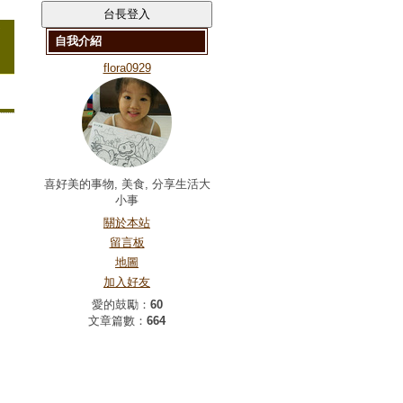
自我介紹
flora0929
喜好美的事物, 美食, 分享生活大
小事
關於本站
留言板
地圖
加入好友
愛的鼓勵：
60
文章篇數：
664