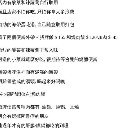
店內有酸菜和辣蘿蔔自行取用
而且店家不怕你吃, 只怕你拿太多浪費
自助的海帶蛋花湯, 自己隨意取用打包
買了兩個便當外帶 ~ 招牌飯 $ 155 和燒肉飯 $ 120/加肉 $ 45
微甜的酸菜和辣蘿蔔非常入味
附送的小菜就這麼好吃, 很期待等會兒的燒臘便當
海帶蛋花湯裡面有滿滿的海帶
用雞骨熬成的湯頭, 喝起來好喝噢
(左)招牌飯和(右)燒肉飯
招牌便當每種肉都有, 油雞, 燒鴨, 叉燒
適合有選擇困難症的朋友
連過年才有的肝腸/臘腸都吃的到哩