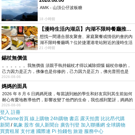
2026.08.06
AMK - 山頂公仔波板糖
商品訊息簡述
:
18 小時前
【漫時生活內湖店】內湖不限時餐廳推薦｜捷運港墘站美食，聚餐、約會、家庭聚會首選，正餐甜點一次滿足
想找一間適合朋友聚會、家庭聚餐或情侶約會的內
湖不限時餐廳嗎？位於捷運港墘站附近的漫時生活
21 小時前
內湖店，從捷運站步行約4分鐘即可抵
錫杖無價值
。。。。。。我無價值 須親手執持錫杖才得以滅除煩惱 錫杖你修的，
己力因力是正力，佛像也是你修的，己力因力是正力，佛光普照也是
2026-08-06
媽媽的面具
2026 年 8 月 6 日媽媽死後，每當讀到她的學生和好友寫到其生前如何
耐心有愛地教導他們，影響改變了他們的生命，我也感到驚訝，媽媽的
2026-08-06
登入
註冊
PChome首頁
線上購物
24h購物
書店
露天拍賣
比比昂代購
新聞
/
氣象
股市
個人新聞台
廣告刊登
加入聯播網
全球購物
買賣租屋
支付連
國際連
Pi 拍錢包
旅遊
服務中心