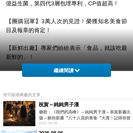
億益生菌，第四代3層包埋專利，CP值超高！
【團購冠軍】3萬人次的見證！榮獲知名美食節
目及報章的肯定！
【新鮮出廠】專家們紛紛表示「食品，就該吃最
新鮮的」！
繼續閱讀
【調整體質】高營養低卡配方、幫助建立益菌生
態、恩恩~順暢唷！
你可能感興趣的文章
【美食主義】超好吃的多多香甜風味、爽脆顆粒
祝賀～純純男子漢
嚼感，全家人都愛的益生菌！
聽歌：《我們的高峰》～純純男子漢～恭賀新書出
版～願你新書〞八十八頁的青春〞大賣！記得你曾
2026-08-06
經在我的版留言…「好讚的圖^^感覺大家
商品訊息描述
: