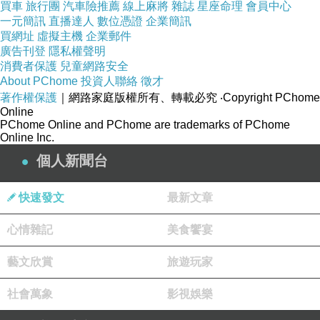
買車
旅行團
汽車險推薦
線上麻將
雜誌
星座命理
會員中心
一元簡訊
直播達人
數位憑證
企業簡訊
買網址
虛擬主機
企業郵件
廣告刊登
隱私權聲明
消費者保護
兒童網路安全
About PChome
投資人聯絡
徵才
著作權保護
｜網路家庭版權所有、轉載必究
‧Copyright PChome
Online
PChome Online and PChome are trademarks of PChome
Online Inc.
個人新聞台
快速發文
最新文章
心情雜記
美食饗宴
藝文欣賞
旅遊玩家
社會萬象
影視娛樂