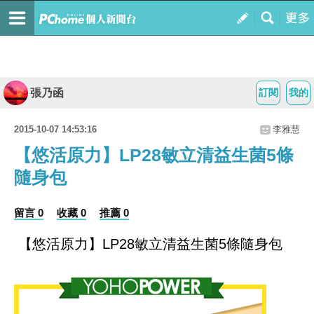
張乃函
訂閱
我的
2015-10-07 14:53:16
李雅慧
【悠活原力】LP28敏立清益生菌5條
隨身包
留言 0
收藏 0
推薦 0