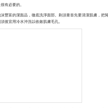
很有必要的。
沫豐富的潔面品，徹底洗淨面部。剃須膏首先要清潔肌膚，把
剃須後宜用冷水沖洗以收斂肌膚毛孔。