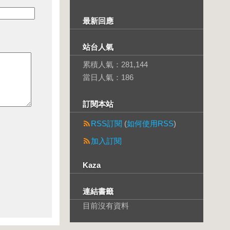
最新回應
站台人氣
累積人氣：
281,144
當日人氣：
186
訂閱本站
RSS訂閱
(
如何使用RSS
)
加入訂閱
Kaza
連結書籤
目前沒有資料