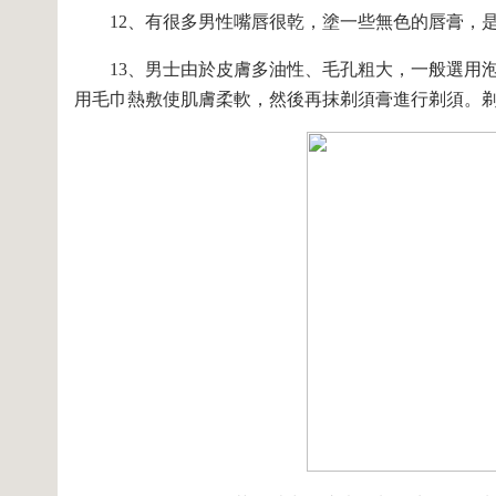
12、有很多男性嘴唇很乾，塗一些無色的唇膏，是
13、男士由於皮膚多油性、毛孔粗大，一般選用泡
用毛巾熱敷使肌膚柔軟，然後再抹剃須膏進行剃須。