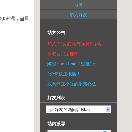
地圖
加入好友
髯須淋濕，盡量
站方公告
加入PS女孩 組隊瘋搶2百萬
超取登記送咖啡
綁定Hami Point 1點抵1元
1分鐘快速揪痛！
成為獨立小姐的滾錢心法
好友列表
好友的新聞台Blog
站內搜尋