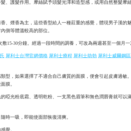
髮、護髮作用。摩絲賦予頭髮光澤和造型感，或用自然整髮摩
香、煙香為主，這些香型給人一種莊重的感覺，體現男子漢的
肘內側等體溫較高的部位。
次敷15-30分鐘。經過一段時間的調養，可改為兩週甚至一個月一
氏
犀利士台灣官網價格
犀利士療程
犀利士助勃
犀利士威爾鋼區
類型，如果選擇了不適合自己膚質的面膜，便會引起皮膚過敏
做面膜。
的啞光粉底霜、透明乾粉、一支黑色眉筆和無色潤唇膏就可以
隨時一吸，即能使面部恢復清爽。
的感覺。