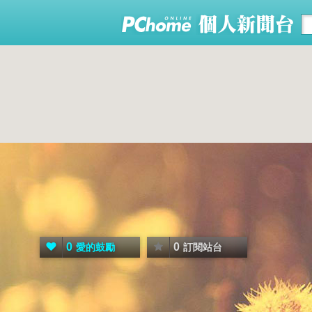
0
0
愛的鼓勵
訂閱站台