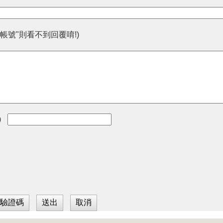
帳號"則看不到回覆唷!)
)