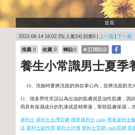
首頁
2022-06-14 16:02:35| 人氣54| 回應0 |
上一篇
|
下一篇
推薦
0
收藏
0
轉貼
0
訂閱站台
養生小常識男士夏季養
10、洗臉時要將洗面奶倒在掌心內，並將洗面奶充
11、很多男性常誤以為出油的肌膚就是油性肌膚，因
用具有保濕成分的乳液或是精華液，幫助肌膚保濕，
犀利士
犀利士台灣官網
禮來犀利士
cialis
禮來犀利士
法
犀利士副作用
犀利士評價
犀利士官網
cialis官網
美