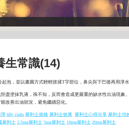
生常識(14)
分起泡，並以畫圓方式輕輕搓揉T字部位，鼻尖與下巴後再用淨
此拒盡塗抹乳液，殊不知，反而會造成更嚴重的缺水性出油現象
才能改善出油狀況，避免繼續惡化。
藥理
lilly cialis
犀利士規格
犀利士效果
犀利士心得分享
犀利士功
國犀利士
2.5mg犀利士
5mg犀利士
10mg犀利士
20mg犀利士