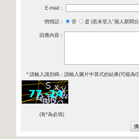
E-mail：
悄悄話：
否
是 (若未登入"個人新聞台
回應內容：
* 請輸入識別碼：
請輸入圖片中算式的結果(可能為0
(有*為必填)