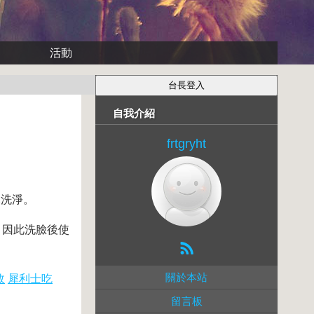
活動
自我介紹
frtgryht
水洗淨。
。因此洗臉後使
關於本站
效
犀利士吃
留言板