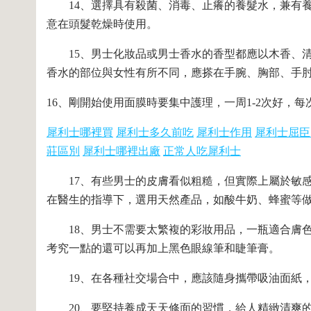
14、選擇具有殺菌、消毒、止癢的養髮水，兼有養
意在頭髮乾燥時使用。
15、男士化妝品或男士香水的香型都應以木香、清
香水的部位與女性有所不同，應搽在手腕、胸部、手
16、剛開始使用面膜時要集中護理，一周1-2次好，每
犀利士哪裡買
犀利士多久前吃
犀利士作用
犀利士屈臣
莊區別
犀利士哪裡出廠
正常人吃犀利士
17、有些男士的皮膚看似粗糙，但實際上屬於敏感
在醫生的指導下，選用天然產品，如酸牛奶、蜂蜜等
18、男士不需要太繁複的彩妝用品，一瓶適合膚色
考究一點的還可以再加上黑色眼線筆和睫筆膏。
19、在各種社交場合中，應該隨身攜帶吸油面紙，
20、要堅持養成天天修面的習慣，給人精緻清爽