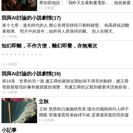
果你跟他說：「我昨天去看動畫電影」，他就會露
11 小時前
出一種慈祥的微笑，然後問你是不是陪小
我與AI討論的小說劇情(17)
第十七章：遺失時代的人 辦公室裡安靜得只剩時鐘聲。 堯禹舜低頭翻
著相簿。 照片中的袁年，始終與人群保持距離。 別人在聊天。
11 小時前
知幻即離，不作方便，離幻即覺，亦無漸次
。。。。。。。。。。
11 小時前
我與AI討論的小說劇情(16)
第16章 世界的另一面 虞正舜的家附近開始有不尋常的動靜，虞正舜
母親都發現好像有被跟蹤的感覺，而虞正舜的父親則被要求請無薪假，
11 小時前
立秋
立秋 悠悠秋日施施然而來 陽光仍熾熱得叫人睜不
開眼 荷塘邊賞荷者絡繹不絕 是塘邊荷葉田田的凝
12 小時前
望 風中飄逸的是映日荷花別樣紅
小記事