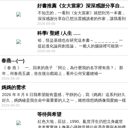
好書推薦《女大當家》深深感謝分享自己想法震撼讀者的作家，讓我看到不同樣貌的家庭！
不知怎的，一看到《女大當家》就想到另一本書，
深深感謝分享自己想法震撼讀者的作家，讓我看到
2026-08-06
不同樣貌的家庭！ 《女大
科學/ 聖經 /人生 .....
哈，怪盜基德也在研究這本書～ _ _ _ _ _ _ _ 一
提起進化論與創造論， 一般人的腦袋裡可能第一
2026-08-06
時間就有「 進化論很科
春燕---(一)
《 春 燕 》 一、回來的燕子 「阿公，為什麼我的名字裡有燕？」 那
年，何春燕五歲，坐在後台戲箱上，看外公何安慶縫補一
2026-08-06
媽媽的需求
2026 年 8 月 6 日我希望能有靈感，平靜的心，寫《媽媽》這系列好久
好久，媽媽確是我生命中最重要的人之一，雖然很想媽媽像我愛她一樣
2026-08-06
等待與希望
紅色大地，莊喆，1990。亂世浮生仍想立身處世
老老實實做人撫著心跳聽音辨位依憑直覺與本能鑽