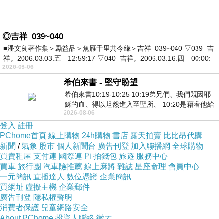
◎吉祥_039~040
■潘文良著作集＞勵益品＞魚雁千里共今緣＞吉祥_039~040 ▽039_吉
祥。2006.03.03.五 12:59:17 ▽040_吉祥。2006.03.16.四 00:00:
2026-08-06
希伯來書 - 堅守盼望
希伯來書10:19-10:25 10:19弟兄們、我們既因耶
穌的血、得以坦然進入至聖所、 10:20是藉着他給
2026-08-06
我們開了一條又新又活的路從幔子經過
登入
註冊
PChome首頁
線上購物
24h購物
書店
露天拍賣
比比昂代購
新聞
/
氣象
股市
個人新聞台
廣告刊登
加入聯播網
全球購物
買賣租屋
支付連
國際連
Pi 拍錢包
旅遊
服務中心
買車
旅行團
汽車險推薦
線上麻將
雜誌
星座命理
會員中心
一元簡訊
直播達人
數位憑證
企業簡訊
買網址
虛擬主機
企業郵件
廣告刊登
隱私權聲明
消費者保護
兒童網路安全
About PChome
投資人聯絡
徵才