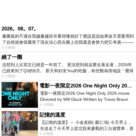
2026。08。07。
畫圖真的不適合我越畫越排斥看得懂就好了應該是說如果改天需要用到
了自然就會很厲害了現在沒心思在圖上但我還是會努力把它考過———
4 小時前
繞了一圈
沒想到上次寫文已經是一年前了。 更沒想到就這麼走著走著，2026年
已經來到了Q3的8月。 那天和好友You約吃飯，有些難為情地說「覺得
4 小時前
電影一夜限定2026 One Night Only 2026 movie
電影一夜限定2026 One Night Only 2026 movie
Directed by Will Gluck Written by Travis Braun
4 小時前
Starring Monica Barbaro
記憶的溫度
【記憶的溫度】～ 小金老師( 嚴仁鴻) 今天早上，
先送走了今天早上從北投來參觀的三台遊覽車，原
5 小時前
以為展場已經差不多要安靜下來，卻發