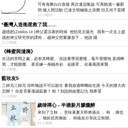
可有海豚白白靠攏 再次遙迢氣旋 可再饒過一遍窮
弱 雖人間活動 已達文明極致之浪費 但又何干質樸
12 小時前
者 只能白白陪葬
*臺灣人造衛星救了我……
趙德恕(Zoldos Ur.)神父還活著的時候: 他怕見太陽光 我有一次去上趙
德恕神父研究所的課程， 趙神父把窗簾放下， 他說:陽
13 小時前
《蜂蜜與漣漪》
生活的苦悶之處，必有其蜂蜜。 你說要學習蜜獾，毫不畏懼地 直搗蜂
窩，才能親嚐。 甚至練一身鐵布衫、金鐘罩， 在暴風雨來襲
13 小時前
藍玫友5
三師兄三師兄 你昨晚說不可以殺生 要我放過蟑螂給生路 今天的燉大肉
怎辦？ 你是否要虔誠茹素？ 蛤？別說師妹愛記仇 我希望
13 小時前
歲律禪心 - 半塘新月朦朧醉
來到了立秋 ， 意味著夏天即將過去 ， 秋 ，揪也
， 物於此而揪歛 ， 與格友分享此立秋聯。
13 小時前