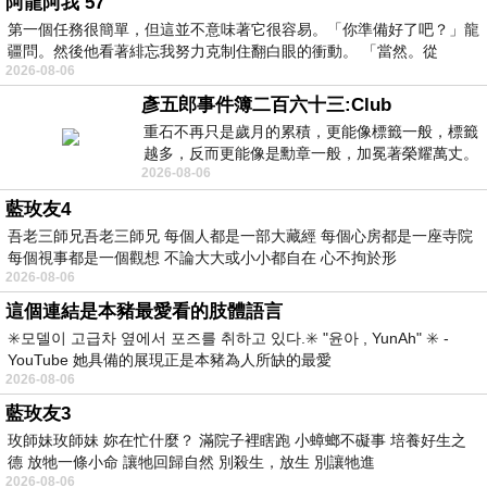
阿龍阿我 57
第一個任務很簡單，但這並不意味著它很容易。「你準備好了吧？」龍
疆問。然後他看著緋忘我努力克制住翻白眼的衝動。 「當然。從
2026-08-06
彥五郎事件簿二百六十三:Club
重石不再只是歲月的累積，更能像標籤一般，標籤
越多，反而更能像是勳章一般，加冕著榮耀萬丈。
2026-08-06
習慣一如縱容，成了再難輕輕放下的罪證
藍玫友4
吾老三師兄吾老三師兄 每個人都是一部大藏經 每個心房都是一座寺院
每個視事都是一個觀想 不論大大或小小都自在 心不拘於形
2026-08-06
這個連結是本豬最愛看的肢體語言
✳️모델이 고급차 옆에서 포즈를 취하고 있다.✳️ "윤아 , YunAh" ✳️ -
YouTube 她具備的展現正是本豬為人所缺的最愛
2026-08-06
藍玫友3
玫師妹玫師妹 妳在忙什麼？ 滿院子裡瞎跑 小蟑螂不礙事 培養好生之
德 放牠一條小命 讓牠回歸自然 別殺生，放生 別讓牠進
2026-08-06