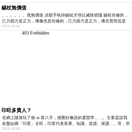
錫杖無價值
。。。。。。我無價值 須親手執持錫杖才得以滅除煩惱 錫杖你修的，
己力因力是正力，佛像也是你修的，己力因力是正力，佛光普照也是
2026-08-06
印旺多貴人？
在網上隨便玩了個 ai 算八字，感覺好像說的還蠻準……。主要是說我
命盤結構「印星」太旺，印星代表長輩、知識、資源、保護……等，所
2026-08-06