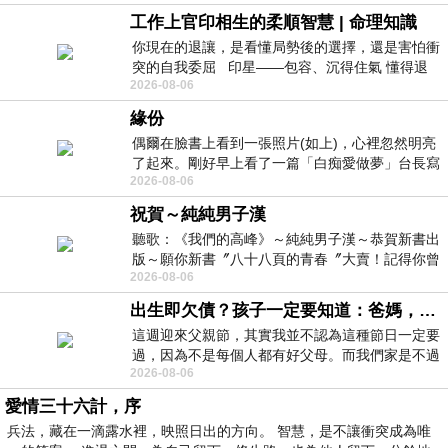
工作上官印相生的柔順智慧 | 命理知識
你現在的退讓，是看懂局勢後的選擇，還是害怕衝
突的自我委屈 印星——包容、沉得住氣 懂得退
2026-08-06
一步觀察，不會
緣份
偶爾在臉書上看到一張照片(如上)，心裡忽然明亮
了起來。剛好早上看了一篇「白痴愛做夢」台長寫
2026-08-06
的貼文，在回顧年輕時瘋狂愛上
祝賀～純純男子漢
聽歌：《我們的高峰》～純純男子漢～恭賀新書出
版～願你新書〞八十八頁的青春〞大賣！記得你曾
2026-08-06
經在我的版留言…「好讚的圖^^感覺大家
出生即欠債？孩子一定要知道：爸媽，其實我不欠你們
這週迎來父親節，其實我並不認為這種節日一定要
過，因為不是每個人都有好父母。而我們家是不過
2026-08-06
節的，平時也沒什麼儀式感，生活趨近冷
愛情三十六計，序
兵法，藏在一滴露水裡，映照日出的方向。 智慧，是不讓衝突成為唯