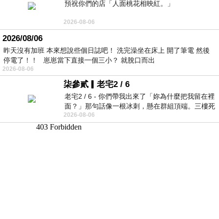
預祝你們的店「人面桃花相映紅。」
2026-08-06
2026/08/06
昨天沒有加班 本來想說些個日誌吧！ 洗完澡坐在床上 開了筆電 然後
停電了！！ 崽崽當下直接一個三小？ 就脫口而出
2026-08-06
柒參貳▎老宅2 / 6
老宅2 / 6 - 你們帶我出來了「妳為什麼把我留在裡
面？」那句話像一根冰刺，懸在群組頂端。三樓死
2026-08-06
死盯著照片裡的人。那個人確實站在