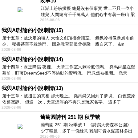
玫事10
江湖上紛紛擾擾 總是沒有個事實 世上不只一位小
娃兒 人間總有千千萬萬人 他們心中有著一座山 梁
2026-08-06
山佛山泰華衡恆嵩 一山之高
我與AI討論的小說劇情(15)
第十五章：被決定的壞人 天命文創頂樓會議室。 氣氛冷得像暴風雨前
夕。 秘書甚至不敢進門。 因為教育部長曾德隆，親自來了。 &m
2026-08-06
我與AI討論的小說劇情(14)
第十四章：炎王降臨 夜裡。 天堂工作室只剩冷氣低鳴。 堯禹舜坐在螢
幕前，盯著DreamSeed不停跳動的資料流。 門忽然被推開。 堯天
2026-08-06
我與AI討論的小說劇情(13)
第十三章：被扭曲的真相 那天晚上。 堯禹舜又回到了夢境。 白色荒原
依舊寂靜。 但這一次，天空漂浮的不再只是玩家名字。 還多了
2026-08-06
葡萄園詩刊 251 期 秋季號
葡萄園 251 期 秋季號 1 《詩寫大安森林公園》
少了喧囂，多了一份綠意 難能可貴水泥叢林多出
2026-08-06
一