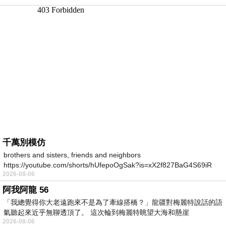
千萬別模仿
brothers and sisters, friends and neighbors
https://youtube.com/shorts/hUfepoOgSak?is=xX2f827BaG4S69iR
2026-08-06
https
阿我阿龍 56
「我總覺得你大老遠跑來不是為了牽線搭橋？」龍疆對梅麗特說話的語
氣聽起來近乎無聊透頂了。 這次輪到梅麗特眺望大海和懸崖
2026-08-06