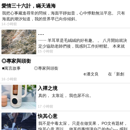
愛情三十六計，瞞天過海
我把心事藏進尋常的問候，海面平靜如昔，心中悸動無法平息。 只有
海底的潮汐知道，我的世界早已向你傾斜。
14 小時前
….
⋯⋯ 羊耳草是毛絨絨的好有趣。 。 八月開始就決
定少協助老師們後，我感到工作好輕鬆。 本來就
15 小時前
不是我的工作啊。 真
◎專家與頭銜
■寓言故事 ◎專家與頭銜
⊕潘文良 在「新創
16 小時前
之谷」裡——
入禪之境
真的， 太靠近， 我也尿不出。
17 小時前
快其心意
我不是中毒太深， 只是在做笑果， PO文有題材，
快其心意 而以， 做某些事情讓自己的內心--- 感到