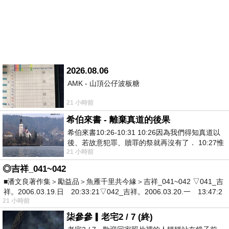
2026.08.06
AMK - 山頂公仔波板糖
21 小時前
希伯來書 - 離棄真道的後果
希伯來書10:26-10:31 10:26因為我們得知真道以
後、若故意犯罪、贖罪的祭就再沒有了． 10:27惟
21 小時前
有戰懼等候審判和那燒滅眾敵人的烈火
◎吉祥_041~042
■潘文良著作集＞勵益品＞魚雁千里共今緣＞吉祥_041~042 ▽041_吉
祥。2006.03.19.日 20:33:21▽042_吉祥。2006.03.20.一 13:47:2
21 小時前
柒參參▎老宅2 / 7 (終)