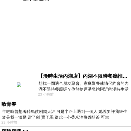
【漫時生活內湖店】內湖不限時餐廳推薦｜捷運港墘站美食，聚餐、約會、家庭聚會首選，正餐甜點一次滿足
想找一間適合朋友聚會、家庭聚餐或情侶約會的內
湖不限時餐廳嗎？位於捷運港墘站附近的漫時生活
23 小時前
內湖店，從捷運站步行約4分鐘即可抵
致青春
年輕時曾想著騎馬仗劍闖天涯 可是半路上遇到一個人 她說要許我終生
於是我一激動 當了劍 賣了馬 從此一心柴米油鹽醬醋茶 可當
23 小時前