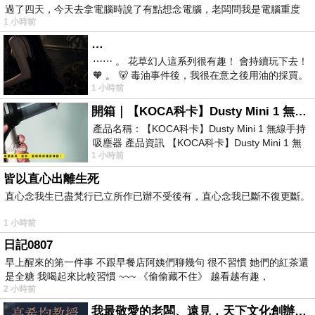
過了四天，今天去拿電腦時說了有點想念電腦，老闆問我是電腦重度
1 小時前
…
⋯⋯ 。 花草幻人這系列很有趣！ 會持續玩下去！
🧡 。 🐻 毒油事件後，我很在意之後用油的採買。
1 小時前
前天購買了我之前就很愛
開箱｜【KOCA科卡】Dusty Mini 1 無線手持吸塵器
產品名稱：【KOCA科卡】Dusty Mini 1 無線手持
吸塵器 產品資訊 【KOCA科卡】Dusty Mini 1 無
1 小時前
線手持吸塵器評語： 能吸、能吹兼具兩
皆以直心出離生死
直心念我生已盡梵行已立所作已辦不受後有，直心念我已斷不復更斷。
1 小時前
日記0807
早上醒來的第一件事 不跟早餐店阿姨們聊幾句 很不習慣 她們的紅茶還
是全糖 我喝起來比較習慣 ~~~ 《偷偷藏不住》 越看越有趣，
2 小時前
我最敬愛的老闆、遠見．天下文化創辦人高希均教授