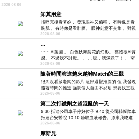
2026-08-06
仞的懸崖上，有一座遮天蔽
知其用意
招呼完後看著妳， 發現眼神又偏移， 有時像是看
胸肌， 有時像是看肚臍。 眼神刻意不交集， 對視
2026-08-06
視線不對齊， 讓我很難不
…
⋯⋯ Ai製圖 。 白色秋海棠花的幻形。 整體很Ai質
感。 不過我不討厭。 。 ... 嗯，我滿意了！ 。 🐻
2026-08-06
昨中
隨著時間演進越來越難Match的三觀
很久沒看葳老闆的影片 這部還蠻推薦的 但 我發現
隨著時間的推進 強調個人自由不忍耐 想要找三觀
2026-08-06
接近的不要說對象 連朋友都超
第二次打鐵劑之超混亂的一天
9:30 抵達公司車子停好位子 9:40 從公司騎腳踏車
抵達台安醫院 10:10 聽取血液報告。原來我吃進
2026-08-06
去的 B12 彌可保並非沒有吸收而是超
摩斯兄