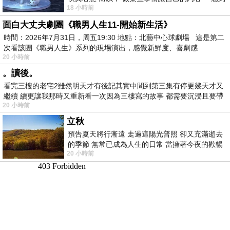
18 小時前
愉快。
面白大丈夫劇團《職男人生11-開始新生活》
時間：2026年7月31日，周五19:30 地點：北藝中心球劇場 這是第二
次看該團《職男人生》系列的現場演出，感覺新鮮度、喜劇感
20 小時前
。讀後。
看完三樓的老宅2雖然明天才有後記其實中間到第三集有停更幾天才又
繼續 續更讓我那時又重新看一次因為三樓寫的故事 都需要沉浸且要帶
20 小時前
有
立秋
預告夏天將行漸遠 走過這陽光普照 卻又充滿逝去
的季節 無常已成為人生的日常 當擁著今夜的歡暢
20 小時前
舒心 轉眼驟成昨日 而明晨 太陽