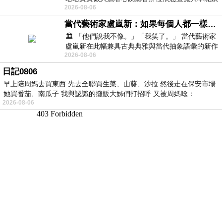
2026-08-06
向裂隙的亮處探索另一個心聲另一個共鳴的
當代藝術家盧嵐新：如果每個人都一樣，這世界該有多無聊？
🏛️ 「他們說我不像。」「我笑了。」 當代藝術家
盧嵐新在此幅兼具古典典雅與當代抽象語彙的新作
2026-08-06
中，以沈靜的藍色空間為背景，描繪了
日記0806
早上陪周媽去買東西 先去全聯買生菜、山葵、沙拉 然後走在保安市場
她買番茄、南瓜子 我與認識的攤販大姊們打招呼 又被周媽唸：
2026-08-06