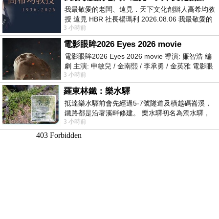
我最敬愛的老闆、遠見．天下文化創辦人高希均教
授 遠見 HBR 社長楊瑪利 2026.08.06 我最敬愛的
3 小時前
老闆、遠見．天下文化創辦人高希均教
電影眼眸2026 Eyes 2026 movie
電影眼眸2026 Eyes 2026 movie 導演: 廉智浩 編
劇 主演: 申敏兒 / 金南熙 / 李承勇 / 金英雅 電影眼
3 小時前
眸2026描述攝影師徐珍因遺
羅東林鐵：樂水驛
抵達樂水驛前會先經過5-7號隧道及橫越碼崙溪，
鐵路都是沿著溪畔修建。 樂水驛初名為濁水驛，
3 小時前
但因與臺鐵集集線車站同名，於1953