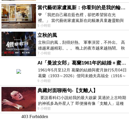
當代藝術家盧嵐新：你看到的是我的輪廓，還是你的故事？——藏在藍色裡的希望與光
💙 「我把自己藏在藍色裡，卻把希望留在光
裡。」 當代藝術家盧嵐新在此幅兼具童趣靈動與
5 小時前
抽象韻味的新作中，用湛藍的羽翼般色塊包覆著
立秋的風
立秋日的風，刮得好熱。 軍事演習，不外出。 高
雄越來越精彩。。。 晚上的夜市越來越熱鬧。 秋
7 小時前
天的風刮得很熱 夜遊消暑熱。。。
AI「曼波女郎」葛蘭1961年的結婚＋蜜月旅行 #戀上老電影 #葛蘭 #粟子
1961年5月至12月 葛蘭的結婚與蜜月旅行5月04日
葛蘭（1933～2026）偕同未婚夫高福全（1916～
9 小時前
2004）乘郵輪赴倫敦6月15日於英國倫敦St.S
典藏封面聊兩句-【支離人】
要說看科幻小說給我的最大啟蒙 莫過於上古時期
的神祇多為外星人了 即便擁有像「支離人」這種
9 小時前
驚世駭俗的神通法門 也未必讀