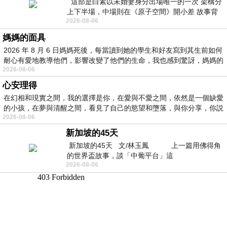
這部是白素以未婚妻身分出場唯一的一次 架構分
上下半場，中場則在《原子空間》開小差 故事背
2026-08-06
景影射西藏境外流亡 地下組織
媽媽的面具
2026 年 8 月 6 日媽媽死後，每當讀到她的學生和好友寫到其生前如何
耐心有愛地教導他們，影響改變了他們的生命，我也感到驚訝，媽媽的
2026-08-06
心安理得
在幻相和現實之間，我的選擇是你，在愛與不愛之間，依然是一個缺愛
的小孩，在夢與清醒之間，看見了自己的慾望和墮落，與你分享，你説
2026-08-06
新加坡的45天
新加坡的45天 文/林玉鳳 上一篇用佛得角
的世界盃故事，談「中葡平台」這
2026-08-06