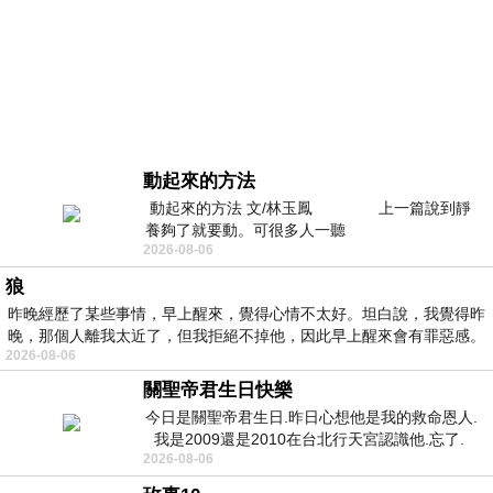
動起來的方法
動起來的方法 文/林玉鳳 上一篇說到靜
養夠了就要動。可很多人一聽
2026-08-06
狼
昨晚經歷了某些事情，早上醒來，覺得心情不太好。坦白說，我覺得昨
晚，那個人離我太近了，但我拒絕不掉他，因此早上醒來會有罪惡感。
2026-08-06
關聖帝君生日快樂
今日是關聖帝君生日.昨日心想他是我的救命恩人.
我是2009還是2010在台北行天宮認識他.忘了.
2026-08-06
一個奇摩交友的網友學