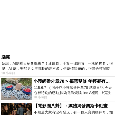
腦霧
聽說，AI劇看太多會腦霧？！連續劇，千篇一律劇情，一樣的狗血，很
膩...AI 劇，雖然男女主都長的差不多，但劇情短短的，很適合打發時
10 小時前
小護師番外章78 > 福慧雙修 年輕卻有個老靈魂 ㄑ金剛經〉podcast
115.6.7 ( 同步存小護師番外章78 感恩日記-今天
心裡特別的感動,因為選課燒腦,line A梳爬, 上完失
10 小時前
智課的她,特來傾
【電影圈八卦】：媒體揭發奧斯卡動畫項目投票醜聞！好萊塢為什麼看不起動畫電影？
不知道大家有沒有發現，有一種人真的很神奇，如