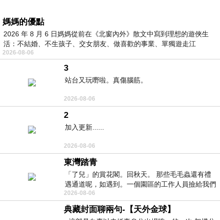
媽媽的優點
2026 年 8 月 6 日媽媽從前在《北窗內外》散文中寫到理想的遊俠生
活：不結婚、不生孩子、交女朋友、做喜歡的事業、單獨遊走江
2026-08-06
湖⋯⋯，
3
站台又玩嘢啦。真傷腦筋。
2026-08-06
2
加入更新......
2026-08-06
東灣踏青
「了兒」的賞花閣。回秋天。 那些毛毛蟲還有禮
遇通道呢，如遇到。一個園區的工作人員撿給我們
2026-08-06
細賞。
典藏封面聊兩句-【天外金球】