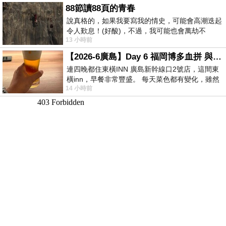
88節讀88頁的青春
說真格的，如果我要寫我的情史，可能會高潮迭起
令人歎息！(好酸)，不過，我可能也會萬劫不
13 小時前
復...，每天跪鍵盤還是被判了花心的罪
【2026-6廣島】Day 6 福岡博多血拼 與機場接送少年司機深夜對談
連四晚都住東橫INN 廣島新幹線口2號店，這間東
橫inn，早餐非常豐盛。 每天菜色都有變化，雖然
14 小時前
看到工作人員拿出料理包加熱，但