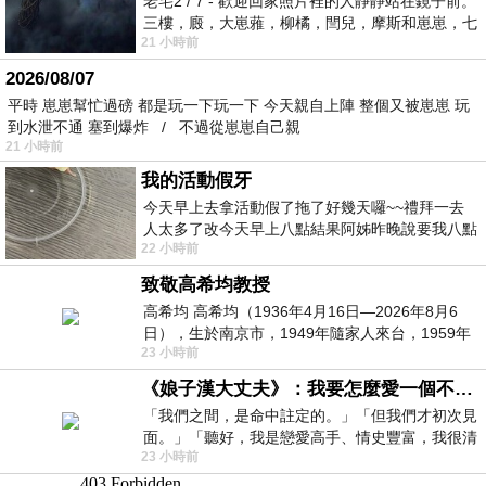
老宅2 / 7 - 歡迎回家照片裡的人靜靜站在鏡子前。
三樓，廄，大崽蕥，柳橘，閆兒，摩斯和崽崽，七
21 小時前
個人整整齊齊地站在鏡框之外，如同
2026/08/07
平時 崽崽幫忙過磅 都是玩一下玩一下 今天親自上陣 整個又被崽崽 玩
到水泄不通 塞到爆炸 / 不過從崽崽自己親
21 小時前
我的活動假牙
今天早上去拿活動假了拖了好幾天囉~~禮拜一去
人太多了改今天早上八點結果阿姊昨晚說要我八點
22 小時前
去西螺農會~回到莿桐都8點半多了
致敬高希均教授
高希均 高希均（1936年4月16日—2026年8月6
日），生於南京市，1949年隨家人來台，1959年
23 小時前
赴美深造並取得經濟發展博士學位。曾任
《娘子漢大丈夫》：我要怎麼愛一個不存在的人？
「我們之間，是命中註定的。」「但我們才初次見
面。」「聽好，我是戀愛高手、情史豐富，我很清
23 小時前
楚這種感覺，你我之間的那種感覺，現