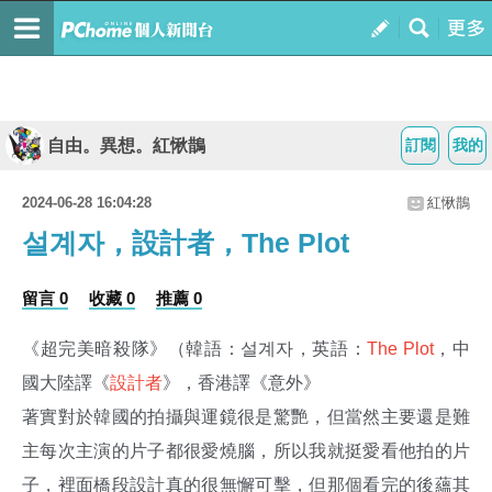
自由。異想。紅愀鵲
訂閱
我的
2024-06-28 16:04:28
紅愀鵲
설계자，設計者，The Plot
留言 0
收藏 0
推薦 0
《超完美暗殺隊》（韓語：설계자，英語：
The Plot
，中
國大陸譯《
設計者
》，香港譯《意外》
著實對於韓國的拍攝與運鏡很是驚艷，但當然主要還是難
主每次主演的片子都很愛燒腦，所以我就挺愛看他拍的片
子，裡面橋段設計真的很無懈可擊，但那個看完的後蘊其