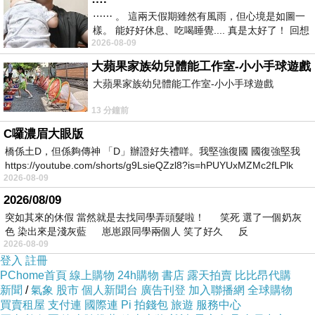
⋯⋯ 。 這兩天假期雖然有風雨，但心境是如圖一
樣。 能好好休息、吃喝睡覺.... 真是太好了！ 回想
2026-08-09
起來，以前根本就很難有這
大蘋果家族幼兒體能工作室-小小手球遊戲
大蘋果家族幼兒體能工作室-小小手球遊戲
13 分鐘前
C囉濃眉大眼版
橋係土D，但係夠傳神 「D」辦證好失禮咩。我堅強復國 國復強堅我
https://youtube.com/shorts/g9LsieQZzl8?is=hPUYUxMZMc2fLPlk
2026-08-09
2026/08/09
突如其來的休假 當然就是去找同學弄頭髮啦！ 笑死 選了一個奶灰
色 染出來是淺灰藍 崽崽跟同學兩個人 笑了好久 反
2026-08-09
登入
註冊
PChome首頁
線上購物
24h購物
書店
露天拍賣
比比昂代購
新聞
/
氣象
股市
個人新聞台
廣告刊登
加入聯播網
全球購物
買賣租屋
支付連
國際連
Pi 拍錢包
旅遊
服務中心