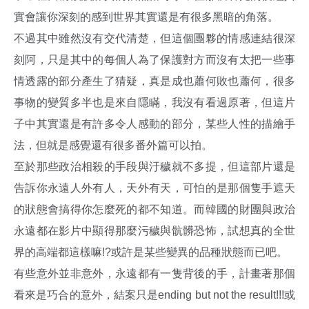
實會讓你深刻的感到世界其實還是有很多黑暗的角落。
不過其中雖然沒有交代清楚，但這個團夥的情感連結很深
刻阿，只是其中的每個人為了保護對方而沒有太把一些事
情透露的部分產生了猜疑，真是成也蕭何敗也蕭何，很多
事物的變質多半也是來自隱瞞，我沒有看過原著，但這片
子中其實還是有許多令人感動的部分，某些人性的描繪手
法，但就是感覺還有很多番外篇可以拍。
至於那些政治相殺的手段與汙穢就不多提，但這部片還是
告訴你永遠人外有人，天外有天，可怕的是那個隻手遮天
的狀態會搞得你怎麼死的都不知道。而韓國的財團與政治
永遠都在影片中顯得那麼污穢與骯髒恐怖，試想真的全世
界的高端都這樣嘛!?或許是某些變異的品種狀態而已吧。
有些意外並非意外，永遠都有一隻背後的手，計畫著那個
看來是巧合的意外，結案只是ending but not the result!!!或