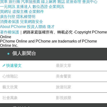
買車
旅行團
汽車險推薦
線上麻將
雜誌
星座命理
會員中心
一元簡訊
直播達人
數位憑證
企業簡訊
買網址
虛擬主機
企業郵件
廣告刊登
隱私權聲明
消費者保護
兒童網路安全
About PChome
投資人聯絡
徵才
著作權保護
｜網路家庭版權所有、轉載必究
‧Copyright PChome
Online
PChome Online and PChome are trademarks of PChome
Online Inc.
個人新聞台
快速發文
最新文章
《超完美暗殺隊》是一部2024年上映的韓國犯罪
心情雜記
美食饗宴
懸疑片，翻拍自2009年的香港電影《意外》，由
《犯罪女王》的導演李約燮編劇並執導，姜棟
藝文欣賞
旅遊玩家
元、李茂生、李美淑、金洪發、金信祿、李賢
社會萬象
影視娛樂
旭、李東輝、鄭恩彩及陳俊翔主演，2024年5月