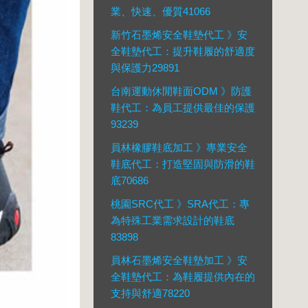
業、快速、優質41066
新竹石墨烯安全鞋墊代工 》安
全鞋墊代工：提升鞋履的舒適度
與保護力29891
台南運動休閒鞋面ODM 》防護
鞋代工：為員工提供最佳的保護
93239
員林橡膠鞋底加工 》專業安全
鞋底代工：打造堅固與防滑的鞋
底70686
桃園SRC代工 》SRA代工：專
為特殊工業需求設計的鞋底
83898
員林石墨烯安全鞋墊加工 》安
全鞋墊代工：為鞋履提供內在的
支持與舒適78220