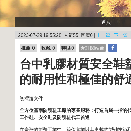
首頁
2023-07-29 19:55:28| 人氣55| 回應0 |
上一篇
|
下一篇
推薦
0
收藏
0
轉貼
0
訂閱站台
台中乳膠材質安全鞋
的耐用性和極佳的舒適性
無標題文件
全方位臺南防護鞋工廠的專業服務：打造首屈一指的
工作鞋、安全鞋及防護鞋代工首選
在臺灣的製鞋工業中，德侑實業以其卓越的製鞋技術