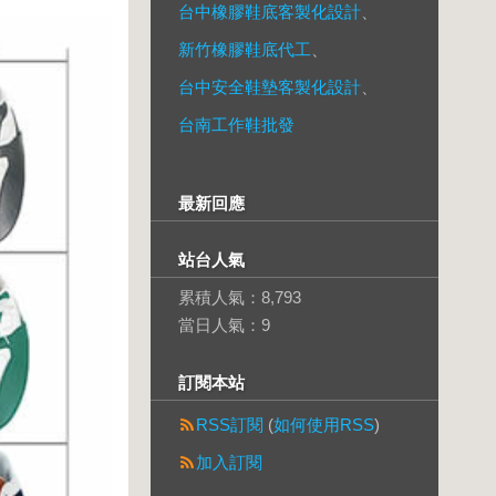
台中橡膠鞋底客製化設計
、
新竹橡膠鞋底代工
、
台中安全鞋墊客製化設計
、
台南工作鞋批發
最新回應
站台人氣
累積人氣：
8,793
當日人氣：
9
訂閱本站
RSS訂閱
(
如何使用RSS
)
加入訂閱