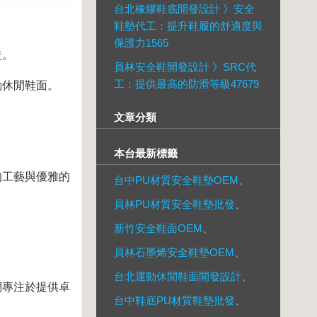
台北橡膠鞋底開發設計 》安全
鞋墊代工：提升鞋履的舒適度與
保護力1565
造。
員林安全鞋開發設計 》SRC代
工：提供最高的防滑等級47679
動休閒鞋面。
文章分類
本台最新標籤
的工藝與優雅的
台中PU材質安全鞋墊OEM
、
員林PU材質安全鞋墊批發
、
新竹安全鞋面OEM
、
員林石墨烯安全鞋墊OEM
、
台北運動休閒鞋面開發設計
、
們專注於提供卓
台中鞋底PU材質鞋墊批發
、