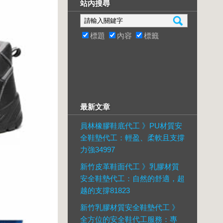
站內搜尋
標題
內容
標籤
最新文章
員林橡膠鞋底代工 》PU材質安
全鞋墊代工：輕盈、柔軟且支撐
力強34997
新竹皮革鞋面代工 》乳膠材質
安全鞋墊代工：自然的舒適，超
越的支撐81823
新竹乳膠材質安全鞋墊代工 》
全方位的安全鞋代工服務：專