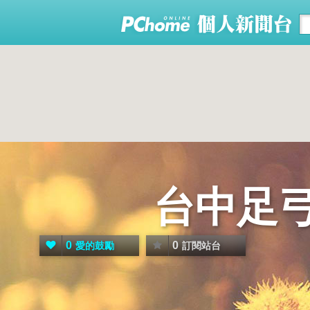
台中足
0
0
愛的鼓勵
訂閱站台