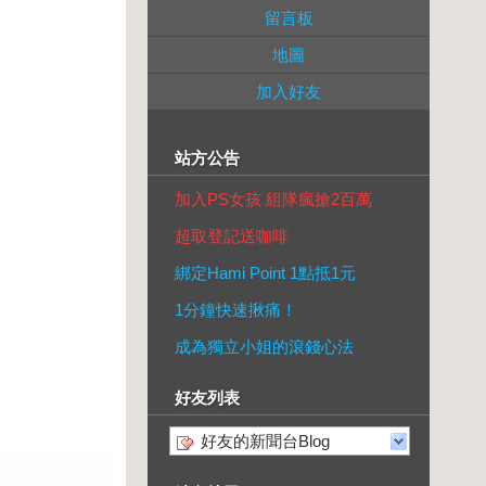
留言板
地圖
加入好友
站方公告
加入PS女孩 組隊瘋搶2百萬
超取登記送咖啡
綁定Hami Point 1點抵1元
1分鐘快速揪痛！
成為獨立小姐的滾錢心法
好友列表
好友的新聞台Blog