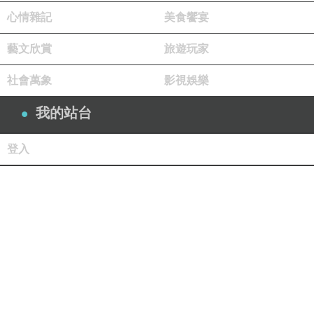
心情雜記
美食饗宴
藝文欣賞
旅遊玩家
社會萬象
影視娛樂
我的站台
登入