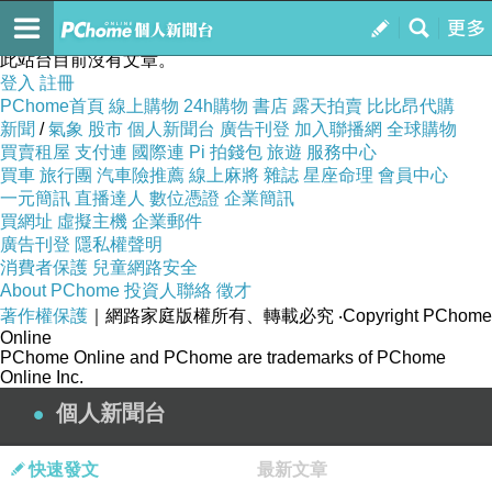
洪鳳株
訂閱
我的
此站台目前沒有文章。
登入
註冊
PChome首頁
線上購物
24h購物
書店
露天拍賣
比比昂代購
新聞
/
氣象
股市
個人新聞台
廣告刊登
加入聯播網
全球購物
買賣租屋
支付連
國際連
Pi 拍錢包
旅遊
服務中心
買車
旅行團
汽車險推薦
線上麻將
雜誌
星座命理
會員中心
一元簡訊
直播達人
數位憑證
企業簡訊
買網址
虛擬主機
企業郵件
廣告刊登
隱私權聲明
消費者保護
兒童網路安全
About PChome
投資人聯絡
徵才
著作權保護
｜網路家庭版權所有、轉載必究
‧Copyright PChome
Online
PChome Online and PChome are trademarks of PChome
Online Inc.
個人新聞台
快速發文
最新文章