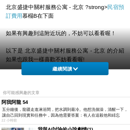
北京盛捷中關村服務公寓 - 北京 ?strong>
民宿預
訂費用
慕榻B在下面
如果有興趣到這附近玩的，不妨可以看看喔！
以下是 北京盛捷中關村服務公寓 - 北京 的介紹
如果也跟我一樣喜歡不妨看看喔!
繼續閱讀
PS.若您家裡有0~4歲的小朋友，
點我進入索取免
費《迪士尼美語世界試用包》
你可能感興趣的文章
阿我阿龍 54
↓↓↓限量特優價格按鈕↓↓↓
五分鐘後，龍疆走進淋浴間，把水調到最冷。他想洗個澡，清醒一下，
讓自己回到現實和任務中，因為他需要答案：有人在追殺他和緋忘
22 小時前
我與AI討論的小說劇情(1)