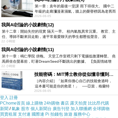
第一章：袁年的最後一堂課 雨下得很大。 國中二
年級的走廊瀰漫著濕氣，牆上的榮譽榜因為老舊而
2026-08-05
微微捲起。 堯禹舜站在辦公室外，手
我與AI討論的小說劇情(12)
第十二章：開始失控的現實 隔天一早。 校內氣氛異常沉重。 教官、主
便宜飯店
任、導師不斷來回走動，連平常最愛聊天的學生都壓低聲音。 因
22 小時前
我與AI討論的小說劇情(11)
第十一章：鳴仁學院 傍晚。 天堂工作室裡只剩下電腦低微運轉聲。 堯
禹舜坐在螢幕前，盯著DreamSeed不斷跳出的數據。 【負面情緒增
22 小時前
技能密碼：MIT博士教你從似懂非懂到穩定輸出，把專業變事業的職能升級攻略 /麥特．比恩(容錯)
［內容介紹］「如果你擔心自己的技能會過時，
這本書可能是你的救星！」 ──亞當．格蘭特
2026-08-05
（Adam Grant），《
登入
註冊
PChome首頁
線上購物
24h購物
書店
露天拍賣
比比昂代購
新聞
/
氣象
股市
個人新聞台
廣告刊登
加入聯播網
全球購物
買賣租屋
支付連
國際連
Pi 拍錢包
旅遊
服務中心