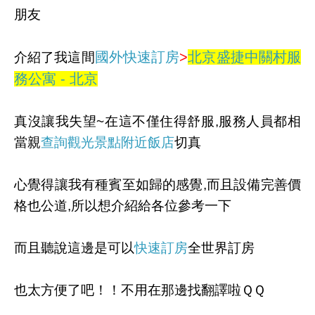
朋友
國外快速訂房
>
北京盛捷中關村服
介紹了我這間
務公寓 - 北京
真沒讓我失望~在這不僅住得舒服,服務人員都相
當親
查詢觀光景點附近飯店
切真
心覺得讓我有種賓至如歸的感覺,而且設備完善價
格也公道,所以想介紹給各位參考一下
而且聽說這邊是可以
快速訂房
全世界訂房
也太方便了吧！！不用在那邊找翻譯啦ＱＱ