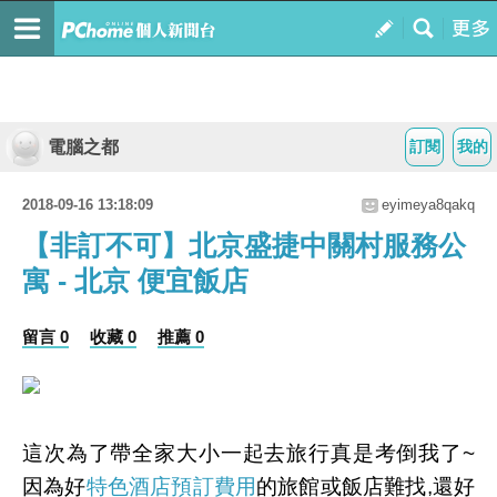
電腦之都
訂閱
我的
2018-09-16 13:18:09
eyimeya8qakq
【非訂不可】北京盛捷中關村服務公
寓 - 北京 便宜飯店
留言 0
收藏 0
推薦 0
這次為了帶全家大小一起去旅行真是考倒我了~
因為好
特色酒店預訂費用
的旅館或飯店難找,還好