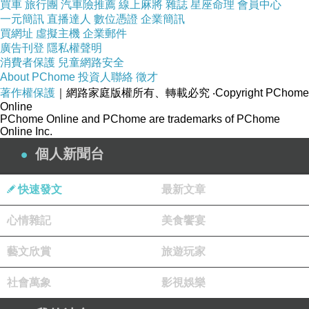
買車
旅行團
汽車險推薦
線上麻將
雜誌
星座命理
會員中心
一元簡訊
直播達人
數位憑證
企業簡訊
買網址
虛擬主機
企業郵件
廣告刊登
隱私權聲明
消費者保護
兒童網路安全
About PChome
投資人聯絡
徵才
著作權保護
｜網路家庭版權所有、轉載必究
‧Copyright PChome
Online
PChome Online and PChome are trademarks of PChome
Online Inc.
個人新聞台
快速發文
最新文章
心情雜記
美食饗宴
藝文欣賞
旅遊玩家
社會萬象
影視娛樂