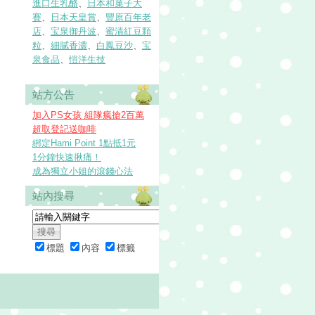
進口生乳酪
、
日本和菓子大
賽
、
日本天皇賞
、
豐原百年老
店
、
宝泉御丹波
、
蜜漬紅豆顆
粒
、
細膩香濃
、
白鳳豆沙
、
宝
泉食品
、
愷洋生技
站方公告
加入PS女孩 組隊瘋搶2百萬
超取登記送咖啡
綁定Hami Point 1點抵1元
1分鐘快速揪痛！
成為獨立小姐的滾錢心法
站內搜尋
標題
內容
標籤