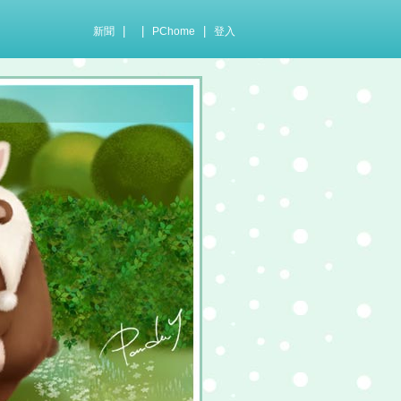
|
|
|
新聞
PChome
登入