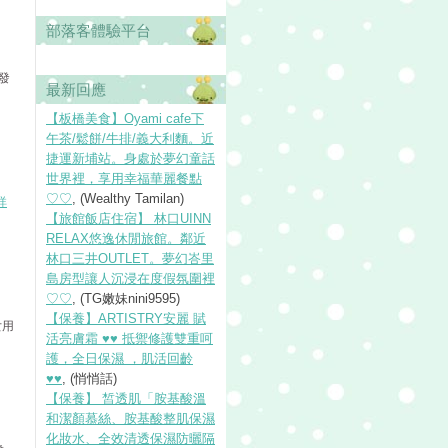
部落客體驗平台
發
最新回應
【板橋美食】Oyami cafe下
午茶/鬆餅/牛排/義大利麵。近
捷運新埔站。身處於夢幻童話
世界裡，享用幸福華麗餐點
♡♡
, (Wealthy Tamilan)
詳
【旅館飯店住宿】 林口UINN
RELAX悠逸休閒旅館。鄰近
林口三井OUTLET。夢幻峇里
島房型讓人沉浸在度假氛圍裡
♡♡
, (TG嫩妹nini9595)
【保養】ARTISTRY安麗 賦
女用
活亮膚霜 ♥♥ 抵禦修護雙重呵
護，全日保濕 ，肌活回齡
♥♥
, (悄悄話)
【保養】 皙透肌「胺基酸溫
和潔顏慕絲、胺基酸整肌保濕
化妝水、全效清透保濕防曬隔