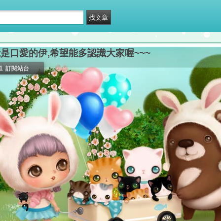
是口愛的伊,希望能多認識大家喔~~~
1
訂閱站台