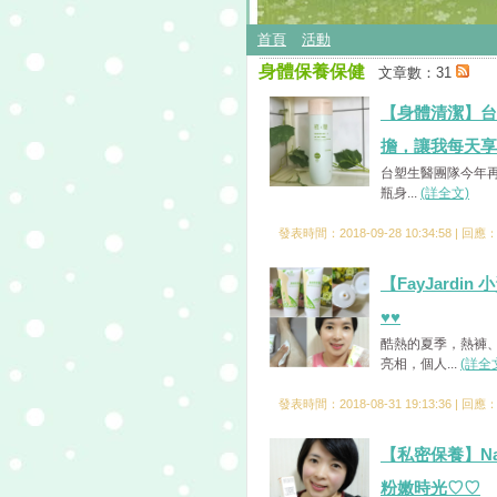
首頁
活動
身體保養保健
文章數：31
【身體清潔】台塑
擔，讓我每天享
台塑生醫團隊今年再
瓶身...
(詳全文)
發表時間：2018-09-28 10:34:58 | 回應
【FayJar
♥♥
酷熱的夏季，熱褲、
亮相，個人...
(詳全
發表時間：2018-08-31 19:13:36 | 回應
【私密保養】N
粉嫩時光♡♡