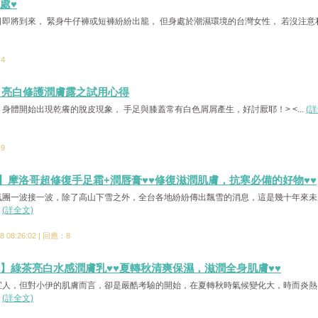
處♥
即將到來， 緊身牛仔褲或短褲紛紛出籠， 但身處於潮濕環境的台灣女性， 若沒注意
：4
凡士林 亮白修護潤膚露之試用心得
身體開始出現乾癢的脫皮現象， 手足與膝蓋常有白色屑屑產生，好討厭耶！> <...
(
：9
爾妮】摩洛哥超修復手足霜+潤唇膏♥♥修復滋潤肌膚，抗寒必備的好物♥♥
氣團一波接一波，除了高山下雪之外，全台各地紛紛傳出飄雪的消息，這是幾十年來未
.
(詳全文)
 08:26:02 | 回應：8
媞爾妮】綠茶亮白水感潤膚乳♥♥夏轉秋清爽保濕，滋潤全身肌膚♥♥
宜人，但對小伊的肌膚而言，卻是嚴酷考驗的開始，在夏轉秋時氣候變化大，時而炎熱
.
(詳全文)