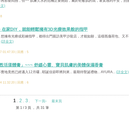
再那麼悶熱，但~~ 肌膚欠水的危機正要開始，屬於乾敏肌的我，著實感到不安，別
全文)
：8
~~~ 在家DIY，就能輕鬆擁有3D光療效果般的指甲
，想擁有光療或彩繪指甲，都得出門親訪美甲沙龍店，才能如願，這樣既傷荷包、又不
.
(詳全文)
 01:47:33 | 回應：5
想 甦活漾體膏」~~~ 舒緩心靈、寶貝肌膚的美體保濕香膏
不覺地竟然已經邁入12月囉...耶誕佳節即將到來... 最期待聖誕禮物... AYURA...
(詳全文)
 11:32:20 | 回應：6
1
2
3
.
.
.
下一頁›
最末頁
第 1 / 3 頁 ， 共 31 筆