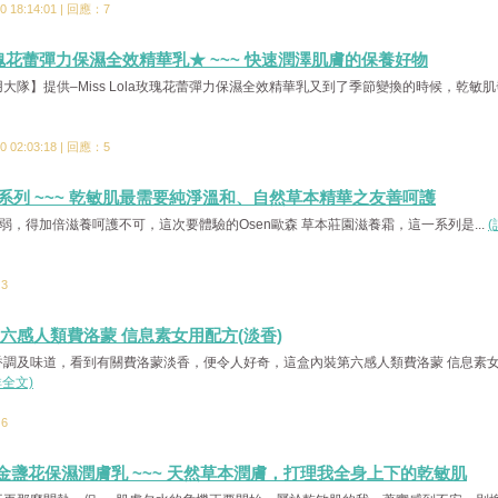
 18:14:01 | 回應：7
la玫瑰花蕾彈力保濕全效精華乳★ ~~~ 快速潤澤肌膚的保養好物
大隊】提供–Miss Lola玫瑰花蕾彈力保濕全效精華乳又到了季節變換的時候，乾敏肌
 02:03:18 | 回應：5
系列 ~~~ 乾敏肌最需要純淨溫和、自然草本精華之友善呵護
，得加倍滋養呵護不可，這次要體驗的Osen歐森 草本莊園滋養霜，這一系列是...
(
：3
六感人類費洛蒙 信息素女用配方(淡香)
香調及味道，看到有關費洛蒙淡香，便令人好奇，這盒內裝第六感人類費洛蒙 信息素
詳全文)
：6
維方 金盞花保濕潤膚乳 ~~~ 天然草本潤膚，打理我全身上下的乾敏肌