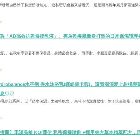
伊發現自己除了臉蛋黯淡無光， 連私密肌也越來越暗沉， 這是因為經年累月穿著過緊
：8
敦「AD高效抗乾修復乳液」。專為乾癢肌量身打造的日常保濕護理
肌， 在秋冬季節若不擦保養品，身體必會乾癢， 而手肘、小腿更是容易脫皮、起屑
：8
drobalance水平衡 香水沐浴乳(繽紛馬卡龍)。讓我深深愛上柑橘與
息♡♡
乳夢幻系列， 以「鎖水保濕」之獨特概念， 為時下清潔身體後，除了洗去油脂， 卻
：6
推薦】禾漢品植 KOI蔻伊 私密保養噴劑 ♥採用東方草本精萃配方，