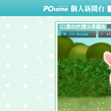
[口愛的伊]愛分享園地
我
258
17
愛的鼓勵