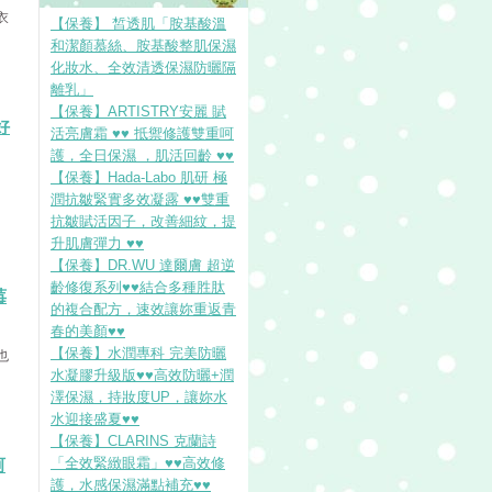
衣
【保養】 皙透肌「胺基酸溫
和潔顏慕絲、胺基酸整肌保濕
化妝水、全效清透保濕防曬隔
離乳」
【保養】ARTISTRY安麗 賦
好
活亮膚霜 ♥♥ 抵禦修護雙重呵
護，全日保濕 ，肌活回齡 ♥♥
【保養】Hada-Labo 肌研 極
，
潤抗皺緊實多效凝露 ♥♥雙重
抗皺賦活因子，改善細紋，提
升肌膚彈力 ♥♥
【保養】DR.WU 達爾膚 超逆
齡修復系列♥♥結合多種胜肽
莓
的複合配方，速效讓妳重返青
春的美顏♥♥
【保養】水潤專科 完美防曬
也
水凝膠升級版♥♥高效防曬+潤
澤保濕，持妝度UP，讓妳水
水迎接盛夏♥♥
【保養】CLARINS 克蘭詩
「全效緊緻眼霜」♥♥高效修
呵
護，水感保濕滿點補充♥♥