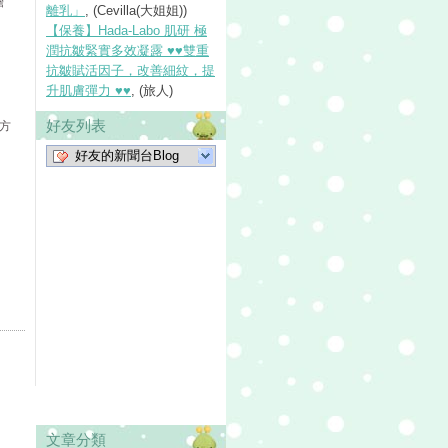
擔
離乳」
, (Cevilla(大姐姐))
【保養】Hada-Labo 肌研 極
潤抗皺緊實多效凝露 ♥♥雙重
抗皺賦活因子，改善細紋，提
升肌膚彈力 ♥♥
, (旅人)
好友列表
方
好友的新聞台Blog
文章分類