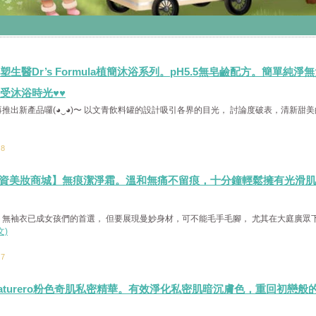
生醫Dr’s Formula植簡沐浴系列。pH5.5無皂鹼配方。簡單純淨
受沐浴時光♥♥
推出新產品囉(◕‿◕)〜 以文青飲料罐的設計吸引各界的目光， 討論度破表，清新甜美
：8
din 小資美妝商城】無痕潔淨霜。溫和無痛不留痕，十分鐘輕鬆擁有光滑
無袖衣已成女孩們的首選， 但要展現曼妙身材，可不能毛手毛腳， 尤其在大庭廣眾
文)
：7
aturero粉色奇肌私密精華。有效淨化私密肌暗沉膚色，重回初戀般