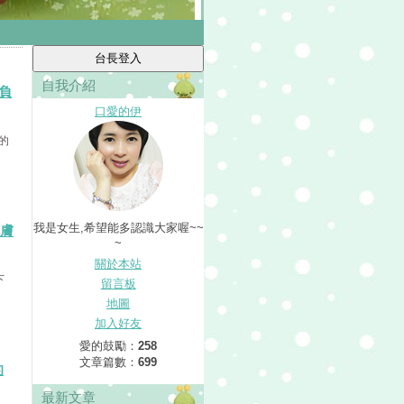
自我介紹
無負
口愛的伊
的
我是女生,希望能多認識大家喔~~
肌膚
~
關於本站
下
留言板
地圖
加入好友
愛的鼓勵：
258
文章篇數：
699
的
最新文章