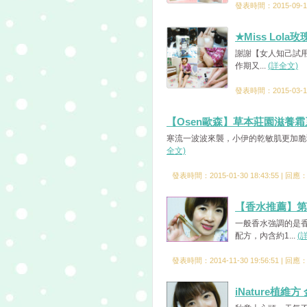
發表時間：2015-09-10
★Miss Lo
謝謝【女人知己試用
作期又...
(詳全文)
發表時間：2015-03-10
【Osen歐森】草本莊園滋養霜
寒流一波波來襲，小伊的乾敏肌更加脆弱
全文)
發表時間：2015-01-30 18:43:55 | 回應
【香水推薦】第
一般香水強調的是
配方，內含約1...
(
發表時間：2014-11-30 19:56:51 | 回應
iNature植