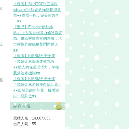
【保養】SUNTORY三得利
私
vitoas蜜得絲多效極妍鎖濕菁
華♥♥僅需一瓶，完美多效合
一♥♥
【髮品】Elastine伊絲婷
Master大師系列彈力修護洗髮
精。供給秀髮豐富的營養，活
力彈性的髮絲更是閃閃動人
詳全
♥♥
【保養】KISSME 奇士美
「煥妍金萃保濕柔軟乳液」
♥♥驚人的保濕潤澤力，平衡
肌膚油水機制♥♥
【保養】KISSME 奇士美
見
「煥妍金萃逆齡美白賦活素」
♥♥綻發美顏新能量，抗黑迎
白一瓶到位♥♥
站台人氣
、
累積人氣：
14,607,035
當日人氣：
55