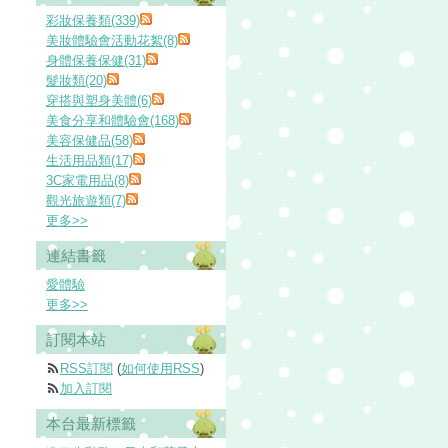
彩妝保養類(339)
美妝體驗會活動花絮(8)
身體保養保健(31)
髮妝類(20)
穿搭與塑身美體(6)
美食分享和體驗會(168)
美容保健品(58)
生活用品類(17)
3C家電用品(8)
觀光旅遊類(7)
更多
>>
連結書籤
愛體驗
更多
>>
訂閱本站
RSS訂閱
(
如何使用RSS
)
加入訂閱
本台最新標籤