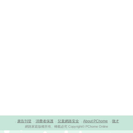
廣告刊登
消費者保護
兒童網路安全
About PChome
徵才
．
．
．
．
．
網路家庭版權所有、轉載必究 Copyright© PChome Online