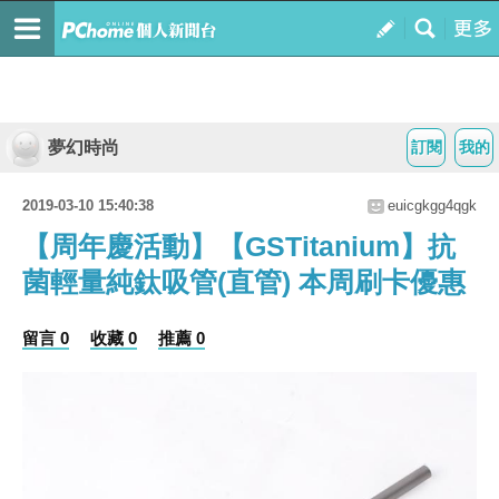
夢幻時尚
訂閱
我的
2019-03-10 15:40:38
euicgkgg4qgk
【周年慶活動】【GSTitanium】抗
菌輕量純鈦吸管(直管) 本周刷卡優惠
留言 0
收藏 0
推薦 0