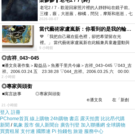
柒參參▎老宅2 / 7 (終)
老宅2 / 7 - 歡迎回家照片裡的人靜靜站在鏡子前。
三樓，廄，大崽蕥，柳橘，閆兒，摩斯和崽崽，七
2026-08-07
個人整整齊齊地站在鏡框之外，如同
當代藝術家盧嵐新：你看到的是我的輪廓，還是你的故事？——藏在藍色裡的希望與光
商品訊息功能
💙 「我把自己藏在藍色裡，卻把希望留在光
裡。」 當代藝術家盧嵐新在此幅兼具童趣靈動與
9 小時前
抽象韻味的新作中，用湛藍的羽翼般色塊包覆著
◎吉祥_043~045
■潘文良著作集＞勵益品＞魚雁千里共今緣＞吉祥_043~045 ▽043_吉
祥。2006.03.24.五 23:38:28 ▽044_吉祥。2006.03.25.六 00:00:
2 小時前
◎專家與頭銜
品號：4629783
■寓言故事 ◎專家與頭銜
⊕潘文良 在「新創
21 小時前
之谷」裡——
登入
註冊
純鈦製造,安心無毒
PChome首頁
線上購物
24h購物
書店
露天拍賣
比比昂代購
做工精緻,攜帶方便
新聞
/
氣象
股市
個人新聞台
廣告刊登
加入聯播網
全球購物
買賣租屋
支付連
國際連
Pi 拍錢包
旅遊
服務中心
戶外野炊輕量最佳選擇