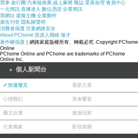
買車
旅行團
汽車險推薦
線上麻將
雜誌
星座命理
會員中心
一元簡訊
直播達人
數位憑證
企業簡訊
買網址
虛擬主機
企業郵件
廣告刊登
隱私權聲明
消費者保護
兒童網路安全
About PChome
投資人聯絡
徵才
著作權保護
｜網路家庭版權所有、轉載必究
‧Copyright PChome
商品訊息描述
Online
PChome Online and PChome are trademarks of PChome
Online Inc.
【GSTitanium】抗菌輕量純鈦吸管
個人新聞台
更安全無慮的鈦材質所製造
快速發文
最新文章
心情雜記
美食饗宴
不易變形,損壞,光觸媒反應能有效抗菌
藝文欣賞
旅遊玩家
純鈦材質,耐高低溫,對人體安全無害
社會萬象
影視娛樂