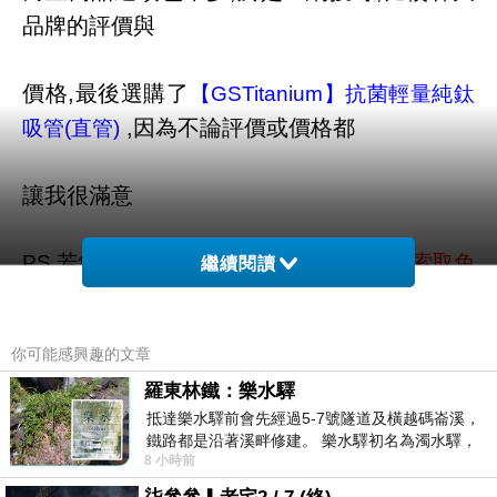
品牌的評價與
價格,最後選購了
【GSTitanium】抗菌輕量純鈦
,因為不論評價或價格都
吸管(直管)
讓我很滿意
PS.若您家裡有0~3歲的小朋友，
點我進入索取免
繼續閱讀
費《迪士尼美語世界試用包》
你可能感興趣的文章
↓↓↓限量特惠的優惠按鈕↓↓↓
羅東林鐵：樂水驛
抵達樂水驛前會先經過5-7號隧道及橫越碼崙溪，
鐵路都是沿著溪畔修建。 樂水驛初名為濁水驛，
8 小時前
但因與臺鐵集集線車站同名，於1953