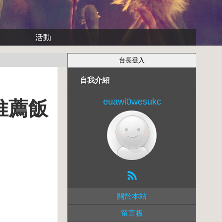
活動
自我介紹
euawi0wesukc
推薦飯
關於本站
留言板