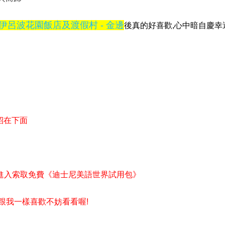
伊呂波花園飯店及渡假村 - 金邊
後真的好喜歡,心中暗自慶幸
紹在下面
進入索取免費《迪士尼美語世界試用包》
也跟我一樣喜歡不妨看看喔!