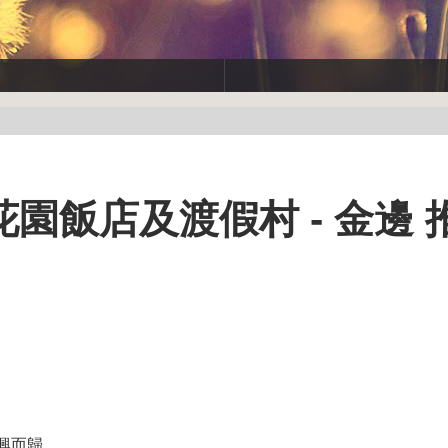
園飯店及渡假村 - 金邊 
興而歸