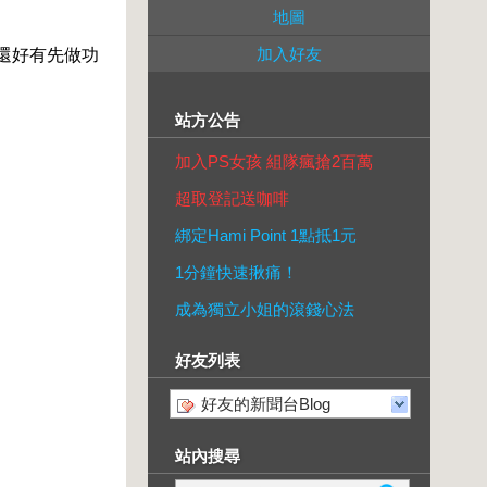
地圖
加入好友
還好有先做功
站方公告
加入PS女孩 組隊瘋搶2百萬
超取登記送咖啡
綁定Hami Point 1點抵1元
1分鐘快速揪痛！
成為獨立小姐的滾錢心法
好友列表
好友的新聞台Blog
站內搜尋