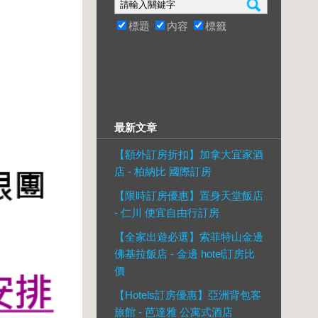
標題
內容
標籤
最新文章
【額外訂房折扣】加拿大宜家酒
店 - 柏納比 國際訂房
【限時訂房優惠】置身天堂飯店
- 仁川 便宜自由行訂房
【全家出遊必選】索菲特山金邊
佛基拉飯店 - 金邊 hotel訂房比
價
【Hotels訂房優惠】亞洲背包客
旅館 - 芭達雅 公寓式酒店