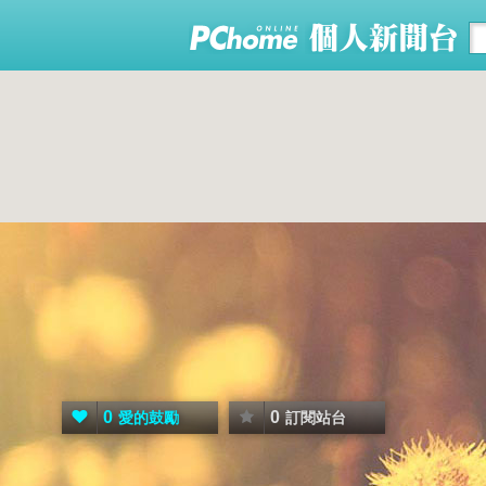
0
0
愛的鼓勵
訂閱站台