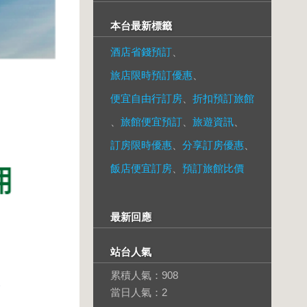
本台最新標籤
酒店省錢預訂
、
旅店限時預訂優惠
、
便宜自由行訂房
、
折扣預訂旅館
、
旅館便宜預訂
、
旅遊資訊
、
訂房限時優惠
、
分享訂房優惠
、
飯店便宜訂房
、
預訂旅館比價
最新回應
站台人氣
累積人氣：
908
當日人氣：
2