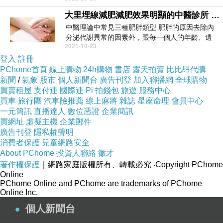
大里埋線減肥減肥效果明顯的中醫診所 大肚針灸穴位埋線減肥減重門診推薦 打造明星小V臉的10條瘦臉妙計87240
中醫理論中常見三種肥胖類型 肥胖的原因去除內
分泌代謝異常的因素外，跟每一個人的年齡、遺
2021-10-23
傳、生活習慣...
登入
註冊
PChome首頁
線上購物
24h購物
書店
露天拍賣
比比昂代購
新聞
/
氣象
股市
個人新聞台
廣告刊登
加入聯播網
全球購物
買賣租屋
支付連
國際連
Pi 拍錢包
旅遊
服務中心
買車
旅行團
汽車險推薦
線上麻將
雜誌
星座命理
會員中心
一元簡訊
直播達人
數位憑證
企業簡訊
買網址
虛擬主機
企業郵件
廣告刊登
隱私權聲明
消費者保護
兒童網路安全
About PChome
投資人聯絡
徵才
著作權保護
｜網路家庭版權所有、轉載必究
‧Copyright PChome
Online
PChome Online and PChome are trademarks of PChome
Online Inc.
個人新聞台