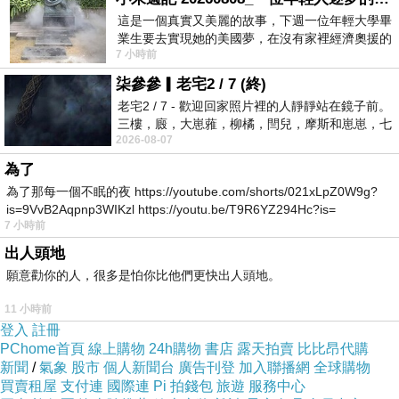
這是一個真實又美麗的故事，下週一位年輕大學畢
當你完成了一次高強度的力量訓練，跑完一次馬
業生要去實現她的美國夢，在沒有家裡經濟奧援的
拉松，你真的還有多餘的意志力不去大快朵頤?
7 小時前
情況下，靠著自我努力工作累積出國基
在吃這件事情上面，
減肥的人比不減肥的人需要
柒參參▎老宅2 / 7 (終)
消耗更多的意志力，所以意志力用完以後，會更
老宅2 / 7 - 歡迎回家照片裡的人靜靜站在鏡子前。
三樓，廄，大崽蕥，柳橘，閆兒，摩斯和崽崽，七
容易克制不住自己
。
2026-08-07
個人整整齊齊地站在鏡框之外，如同
如果只是靠意志力來維持減肥的效果，能夠維持
為了
成功的幾率是很低的前面我們提到快速減肥成功
為了那每一個不眠的夜 https://youtube.com/shorts/021xLpZ0W9g?
is=9VvB2Aqpnp3WIKzl https://youtu.be/T9R6YZ294Hc?is=
的人群中95%的維持不下去減肥的效果
7 小時前
出人頭地
而
中醫減重
就是讓您在維持正常飲食下，也可以
願意勸你的人，很多是怕你比他們更快出人頭地。
獲得較好的減重效果
11 小時前
這樣不只不會讓您的作息因為減重而大幅更動
登入
註冊
減肥這件事就是長期作戰。如果沒有遵循醫囑，
PChome首頁
線上購物
24h購物
書店
露天拍賣
比比昂代購
新聞
/
氣象
股市
個人新聞台
廣告刊登
加入聯播網
全球購物
會很快復胖回去，這種效應實在太可怕了。
買賣租屋
支付連
國際連
Pi 拍錢包
旅遊
服務中心