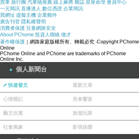
因此，必須尋求專業中醫師的建議才是正確的方
買車
旅行團
汽車險推薦
線上麻將
雜誌
星座命理
會員中心
一元簡訊
直播達人
數位憑證
企業簡訊
式
買網址
虛擬主機
企業郵件
不要聽信謠言跟偏方。
廣告刊登
隱私權聲明
尤其許多網友的自身經驗，吃什麼有效，吃什麼
消費者保護
兒童網路安全
About PChome
投資人聯絡
徵才
可以快速減重，千千萬萬不要全信啊！
著作權保護
｜網路家庭版權所有、轉載必究
‧Copyright PChome
透過上面的說明後，我們可以了解整個肥胖的主
Online
PChome Online and PChome are trademarks of PChome
要證型
Online Inc.
但是切記不可以看到證型，然後自己當醫生，以
個人新聞台
為自己就是那一種證型就去抓藥吃
務必聽從專業中醫師的，配合療程才有效果
快速發文
最新文章
而桃園廣和與廣仁堂中醫診所的治療步驟分為兩
心情雜記
美食饗宴
個階段：
藝文欣賞
旅遊玩家
1.首先他會先了解我整個身體狀態，並且會反覆
社會萬象
影視娛樂
確認患者體質狀態與平常飲食狀況，並會囑咐這