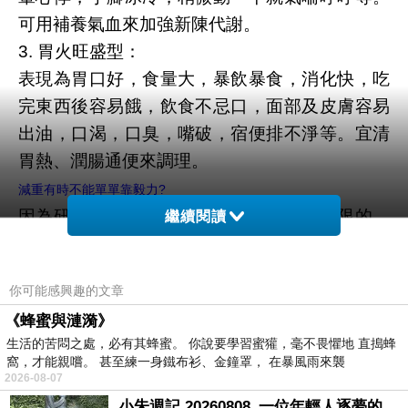
可用補養氣血來加強新陳代謝。
3. 胃火旺盛型：
表現為胃口好，食量大，暴飲暴食，消化快，吃
完東西後容易餓，飲食不忌口，面部及皮膚容易
出油，口渴，口臭，嘴破，宿便排不淨等。宜清
胃熱、潤腸通便來調理。
減重有時不能單單靠毅力?
因為研究已經證明了每個人的意志力是有限的，
繼續閱讀
意志力和肌肉一樣，當我們做完高強度的力量訓
練
你可能感興趣的文章
我們的肌肉會疲勞、會酸痛，我們無法用它來做
《蜂蜜與漣漪》
更多的其他活動。
生活的苦悶之處，必有其蜂蜜。 你說要學習蜜獾，毫不畏懼地 直搗蜂
想想，當我們的單位衝鋒陷陣、心力交瘁，回到
窩，才能親嚐。 甚至練一身鐵布衫、金鐘罩， 在暴風雨來襲
家裡看到小孩鬧、滿地狼藉的時候，你真的還有
2026-08-07
多餘的意志力去少油少鹽的吃雞胸肉?
小朱週記 20260808_一位年輕人逐夢的真實故事