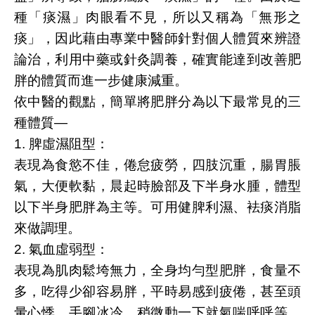
種「痰濕」肉眼看不見，所以又稱為「無形之
痰」，因此藉由專業中醫師針對個人體質來辨證
論治，利用中藥或針灸調養，確實能達到改善肥
胖的體質而進一步健康減重。
依中醫的觀點，簡單將肥胖分為以下最常見的三
種體質—
1. 脾虛濕阻型：
表現為食慾不佳，倦怠疲勞，四肢沉重，腸胃脹
氣，大便軟黏，晨起時臉部及下半身水腫，體型
以下半身肥胖為主等。可用健脾利濕、袪痰消脂
來做調理。
2. 氣血虛弱型：
表現為肌肉鬆垮無力，全身均勻型肥胖，食量不
多，吃得少卻容易胖，平時易感到疲倦，甚至頭
暈心悸，手腳冰冷，稍微動一下就氣喘呼呼等。