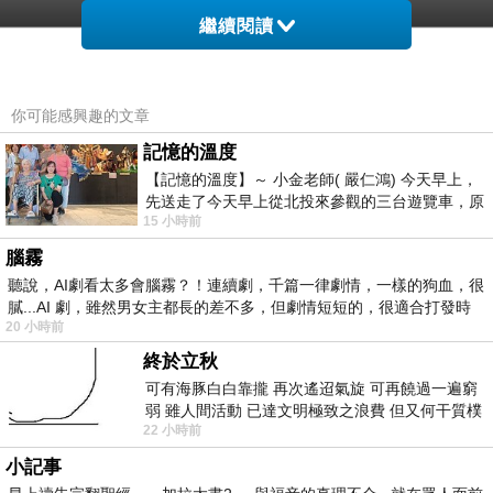
繼續閱讀
↓↓↓好不容易找到的優惠↓↓↓
你可能感興趣的文章
記憶的溫度
【 (調降售價)太陽能戶外LED防水人體感應燈
【記憶的溫度】～ 小金老師( 嚴仁鴻) 今天早上，
】
先送走了今天早上從北投來參觀的三台遊覽車，原
15 小時前
以為展場已經差不多要安靜下來，卻發
腦霧
聽說，AI劇看太多會腦霧？！連續劇，千篇一律劇情，一樣的狗血，很
膩...AI 劇，雖然男女主都長的差不多，但劇情短短的，很適合打發時
20 小時前
終於立秋
可有海豚白白靠攏 再次遙迢氣旋 可再饒過一遍窮
弱 雖人間活動 已達文明極致之浪費 但又何干質樸
(調降售價)太陽能戶外LED防水人體感應燈
22 小時前
者 只能白白陪葬
小記事