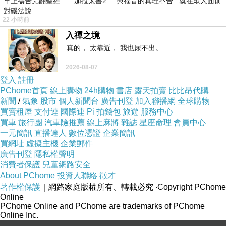
早上禱告完翻聖經 加拉太書2 與福音的真理不合 就在眾人面前
對磯法說
22 小時前
入禪之境
非買不可的理由
真的， 太靠近， 我也尿不出。
2026-08-07
登入
註冊
PChome首頁
線上購物
24h購物
書店
露天拍賣
比比昂代購
新聞
/
氣象
股市
個人新聞台
廣告刊登
加入聯播網
全球購物
買賣租屋
支付連
國際連
Pi 拍錢包
旅遊
服務中心
買車
旅行團
汽車險推薦
線上麻將
雜誌
星座命理
會員中心
★多功能二合一人體感應燈
一元簡訊
直播達人
數位憑證
企業簡訊
買網址
虛擬主機
企業郵件
★鋁合金材質
廣告刊登
隱私權聲明
消費者保護
兒童網路安全
About PChome
投資人聯絡
徵才
★防水、抗熱、耐用
著作權保護
｜網路家庭版權所有、轉載必究
‧Copyright PChome
Online
PChome Online and PChome are trademarks of PChome
★持續30秒自動進入省電模式
Online Inc.