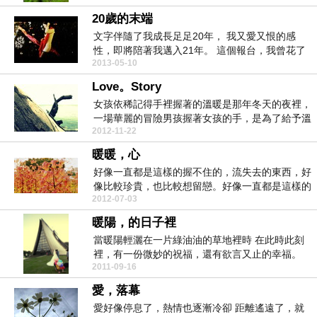
20歲的末端
文字伴隨了我成長足足20年， 我又愛又恨的感
性，即將陪著我邁入21年。 這個報台，我曾花了
2013-05-10
多...
Love。Story
女孩依稀記得手裡握著的溫暖是那年冬天的夜裡，
一場華麗的冒險男孩握著女孩的手，是為了給予溫
2012-11-22
暖，傳遞愛的...
暖暖，心
好像一直都是這樣的握不住的，流失去的東西，好
像比較珍貴，也比較想留戀。好像一直都是這樣的
2012-07-03
那些回不去的...
暖陽，的日子裡
當暖陽輕灑在一片綠油油的草地裡時 在此時此刻
裡，有一份微妙的祝福，還有欲言又止的幸福。
2011-09-16
當氣...
愛，落幕
愛好像停息了，熱情也逐漸冷卻 距離遙遠了，就