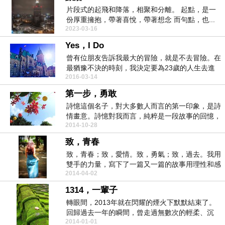
片段式的起飛和降落，相聚和分離。 起點，是一
份厚重擁抱，帶著喜悅，帶著想念 而句點，也...
2023-03-16
Yes，I Do
曾有位朋友告訴我最大的冒險，就是不去冒險。在
最猶豫不決的時刻，我決定要為23歲的人生去進
2016-03-14
行一場冒險。...
第一步，勇敢
詩憶這個名子，對大多數人而言的第一印象，是詩
情畫意。詩憶對我而言，純粹是一段故事的回憶，
2014-10-28
一段旅程...
致，青春
致，青春；致，愛情。致，勇氣；致，過去。我用
雙手的力量，寫下了一篇又一篇的故事用理性和感
2014-04-02
性紀錄了...
1314，一輩子
轉眼間，2013年就在閃耀的煙火下默默結束了。
回歸過去一年的瞬間，曾走過無數次的輕柔、沉
2014-01-01
重、癒合...