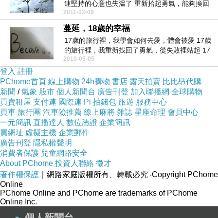
連堅持的心意也失溫了 重新拾起勇氣，能夠換回
2011-02-09
一份初衷...
蔓延，18歲的幸福
17歲的旅行裡，我學會如何去愛，體會被愛 17歲
的旅行裡，我重新找回了勇氣，從失敗裡站起 17
2010-05-05
歲...
登入
註冊
PChome首頁
線上購物
24h購物
書店
露天拍賣
比比昂代購
新聞
/
氣象
股市
個人新聞台
廣告刊登
加入聯播網
全球購物
買賣租屋
支付連
國際連
Pi 拍錢包
旅遊
服務中心
買車
旅行團
汽車險推薦
線上麻將
雜誌
星座命理
會員中心
一元簡訊
直播達人
數位憑證
企業簡訊
買網址
虛擬主機
企業郵件
廣告刊登
隱私權聲明
消費者保護
兒童網路安全
About PChome
投資人聯絡
徵才
著作權保護
｜網路家庭版權所有、轉載必究
‧Copyright PChome
Online
PChome Online and PChome are trademarks of PChome
Online Inc.
個人新聞台