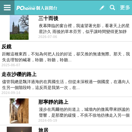
無形的祝福
訂閱
我的
三十而後
夜幕降臨的窗台裡，我遠望著光影，看著天上的星
星許久 雨後的草本芬芳，似乎讓時間變得更加靜
2026-07-06
謐，...
反鏡
距離這種東西，不知為何把人拉的好近，卻又推的無邊無際。那天，我
失去理智的喊著，聆聽，聆聽，聆聽...
2025-06-07
走在沙礫的路上
儘管我總是飄洋過海的在異國生活，但從未深根過一個國度，在邁向人
生另一個階段時，這反而是我第一次，在...
2024-09-14
那寧靜的路上
漫步在馬爾他的街道上，城墻內的微風帶來靜謐的
聲響，是那麼的緩慢，不疾不徐地彷彿走入另一個
2024-05-19
空間，...
旅居