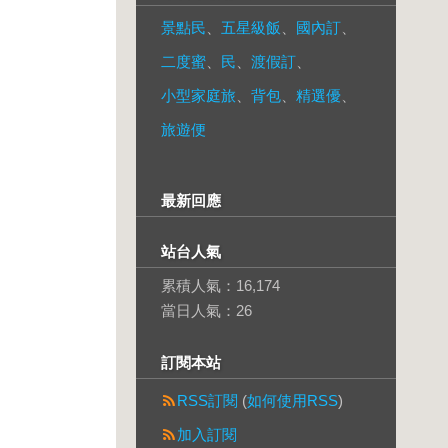
景點民
、
五星級飯
、
國內訂
、
二度蜜
、
民
、
渡假訂
、
小型家庭旅
、
背包
、
精選優
、
旅遊便
最新回應
站台人氣
累積人氣：
16,174
當日人氣：
26
訂閱本站
RSS訂閱
(
如何使用RSS
)
加入訂閱