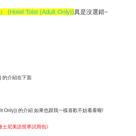
l Toist (Adult Only))
真是沒選錯~
ly)) 的介紹在下面
dult Only)) 的介紹 如果也跟我一樣喜歡不妨看看喔!
迪士尼美語世界試用包》