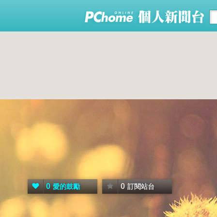
0
0
愛的鼓勵
訂閱站台