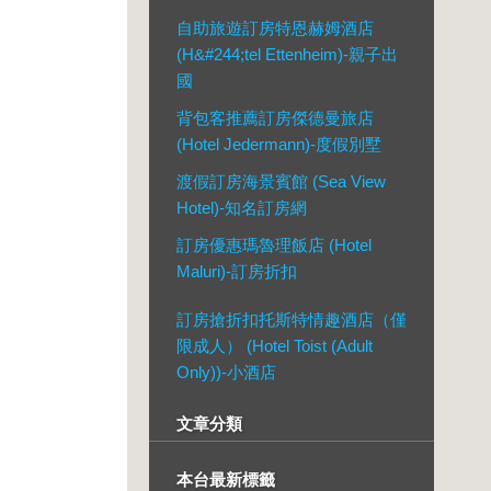
自助旅遊訂房特恩赫姆酒店
(H&#244;tel Ettenheim)-親子出
國
背包客推薦訂房傑德曼旅店
(Hotel Jedermann)-度假別墅
渡假訂房海景賓館 (Sea View
Hotel)-知名訂房網
訂房優惠瑪魯理飯店 (Hotel
Maluri)-訂房折扣
訂房搶折扣托斯特情趣酒店（僅
限成人） (Hotel Toist (Adult
Only))-小酒店
文章分類
本台最新標籤