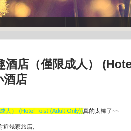
店（僅限成人） (Hote
)-小酒店
otel Toist (Adult Only))
真的太棒了~~
附近幾家旅店,