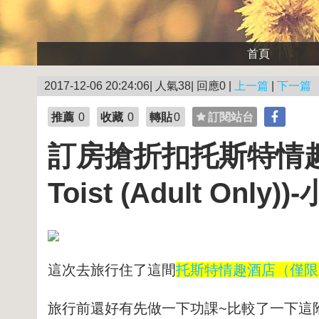
首頁
2017-12-06 20:24:06| 人氣38| 回應0 |
上一篇
|
下一篇
推薦
0
收藏
0
轉貼
0
訂閱站台
訂房搶折扣托斯特情趣酒
Toist (Adult Only)
這次去旅行住了這間
托斯特情趣酒店（僅限成人） (H
旅行前還好有先做一下功課~比較了一下這