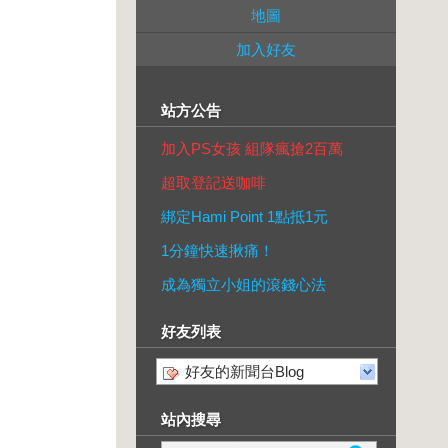
地圖
加入好友
站方公告
加入PS女孩 組隊瘋搶2百萬
超取登記送咖啡
綁定Hami Point 1點抵1元
1分鐘快速揪痛！
成為獨立小姐的滾錢心法
好友列表
好友的新聞台Blog
站內搜尋