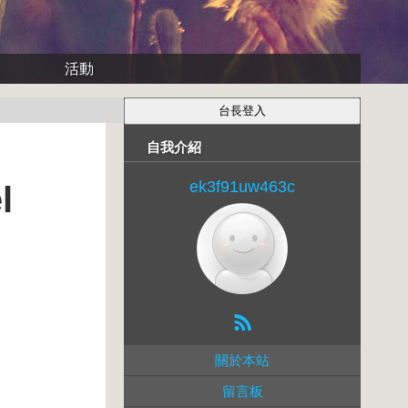
活動
自我介紹
ek3f91uw463c
l
關於本站
留言板