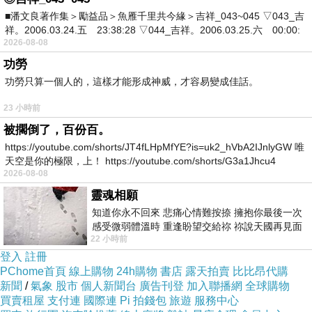
■潘文良著作集＞勵益品＞魚雁千里共今緣＞吉祥_043~045 ▽043_吉
而且在網路上購買，品質有保障又有七天鑑賞期，
祥。2006.03.24.五 23:38:28 ▽044_吉祥。2006.03.25.六 00:00:
不滿意可以退貨也不用擔心買貴!
2026-08-08
功勞
你一定要來看看【理膚寶水】青春潔膚凝膠
功勞只算一個人的，這樣才能形成神威，才容易變成佳話。
(400ml)~~
23 小時前
被擱倒了，百份百。
我是在這裡買的，多比較不吃虧唷!!
:
https://youtube.com/shorts/JT4fLHpMfYE?is=uk2_hVbA2IJnlyGW 唯
天空是你的極限，上！ https://youtube.com/shorts/G3a1Jhcu4
2026-08-08
靈魂相願
知道你永不回來 悲痛心情難按捺 擁抱你最後一次
感受微弱體溫時 重逢盼望交給祢 祢說天國再見面
:
商品訊息
22 小時前
此刻忍淚說別離 他日靈魂再
登入
註冊
PChome首頁
線上購物
24h購物
書店
露天拍賣
比比昂代購
新聞
/
氣象
股市
個人新聞台
廣告刊登
加入聯播網
全球購物
品號：3038107
買賣租屋
支付連
國際連
Pi 拍錢包
旅遊
服務中心