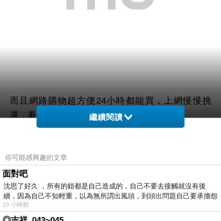
而且網路購物超方便24小時都能買，上網慢慢挑
選，看看網友鄉民心得文，
繼續閱讀
以及推薦
【理膚寶水】青春潔膚凝膠(400ml)
哪裡買
你可能感興趣的文章
最便宜.最划算!
面對吧
沈思了好久 ，所有的錯都是自己造成的，自己不要去接觸就沒有後
查了很多【理膚寶水】青春潔膚凝膠(400ml)的開箱.
續，因為自己不知輕重，以為無所謂出風頭，到頭出問題自己要承擔怨
分享.評論跟比價的結果，發現它真的很棒!!!
10 小時前
不
◎吉祥_043~045