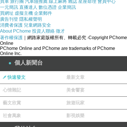
買車
旅行團
汽車險推薦
線上麻將
雜誌
星座命理
會員中心
一元簡訊
直播達人
數位憑證
企業簡訊
買網址
虛擬主機
企業郵件
廣告刊登
隱私權聲明
消費者保護
兒童網路安全
About PChome
投資人聯絡
徵才
台灣萊雅指定授權網路銷售
著作權保護
｜網路家庭版權所有、轉載必究
‧Copyright PChome
Online
深層清潔油性皮膚
PChome Online and PChome are trademarks of PChome
調理油脂分泌
Online Inc.
含理膚寶水溫泉
個人新聞台
快速發文
最新文章
心情雜記
美食饗宴
藝文欣賞
旅遊玩家
社會萬象
影視娛樂