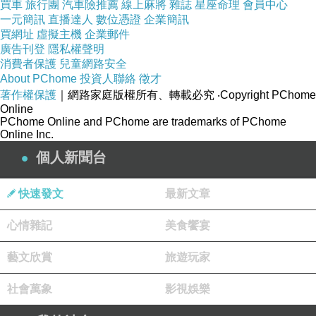
買車
旅行團
汽車險推薦
線上麻將
雜誌
星座命理
會員中心
一元簡訊
直播達人
數位憑證
企業簡訊
買網址
虛擬主機
企業郵件
廣告刊登
隱私權聲明
消費者保護
兒童網路安全
About PChome
投資人聯絡
徵才
著作權保護
｜網路家庭版權所有、轉載必究
‧Copyright PChome
Online
PChome Online and PChome are trademarks of PChome
Online Inc.
個人新聞台
快速發文
最新文章
心情雜記
美食饗宴
藝文欣賞
旅遊玩家
社會萬象
影視娛樂