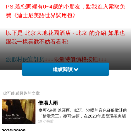
PS.若您家裡有0~4歲的小朋友，
點我進入索取免
費《迪士尼美語世界試用包》
以下是 北京大地花園酒店 - 北京 的介紹 如果也
跟我一樣喜歡不妨看看喔!
渡假村便宜訂房
↓↓↓限量特優價格按鈕↓↓↓
繼續閱讀
你可能感興趣的文章
借場大雨
麥可·波頓 以渾厚、低沉、沙啞的音色征服歌迷的
「情歌天王」麥可波頓，在2023年底發現罹患腦
19 小時前
瘤「祈禱早日康復，一切都好」。