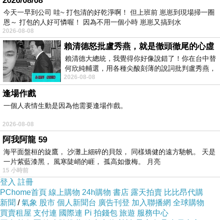
2026/08/08
今天一早到公司 哇~ 打包清的好乾淨啊！ 但上班前 崽崽到現場掃一圈
恩～ 打包的人好可憐喔！ 因為不用一個小時 崽崽又搞到水
2026-08-08
賴清德怒批盧秀燕，就是徹頭徹尾的心虛
賴清德大總統，我覺得你好像說錯了！你在台中替
何欣純輔選，用各種尖酸刻薄的說詞批判盧秀燕，
2026-08-08
罵她施政滿意度輸給陳其邁，甚至還說盧
逢場作戲
一個人表情生動是因為他需要逢場作戲。
2026-08-08
阿我阿龍 59
海平面盤桓的旋鷹， 沙灘上細碎的貝殼， 同樣矯健的遠方馳帆。 天是
一片紫藍漆黑， 風寒陡峭的崕， 孤高如傲梅。 月亮
15 小時前
登入
註冊
PChome首頁
線上購物
24h購物
書店
露天拍賣
比比昂代購
新聞
/
氣象
股市
個人新聞台
廣告刊登
加入聯播網
全球購物
買賣租屋
支付連
國際連
Pi 拍錢包
旅遊
服務中心