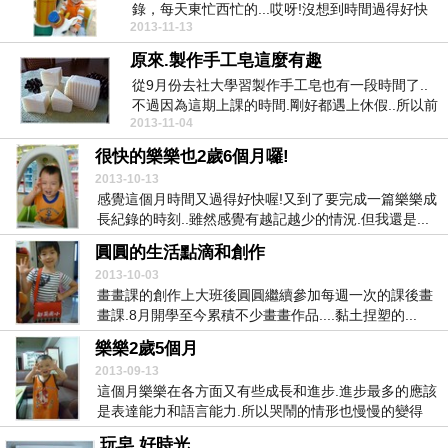
錄，每天東忙西忙的...哎呀!沒想到時間過得好快
2013-11-13
喔！ㄧ個月...
原來.製作手工皂這麼有趣
從9月份去社大學習製作手工皂也有一段時間了..
不過因為這期上課的時間.剛好都遇上休假..所以前
2013-11-04
面三次...
很快的樂樂也2歲6個月囉!
2013-10-13
感覺這個月時間又過得好快喔!又到了要完成一篇樂樂成
長紀錄的時刻..雖然感覺有越記越少的情況.但我還是...
圓圓的生活點滴和創作
2013-10-03
畫畫課的創作上大班後圓圓繼續參加每週一次的課後畫
畫課.8月開學至今累積不少畫畫作品....黏土捏塑的...
樂樂2歲5個月
2013-09-13
這個月樂樂在各方面又有些成長和進步.進步最多的應該
是表達能力和語言能力.所以哭鬧的情形也慢慢的變得
更...
玩皂.好時光