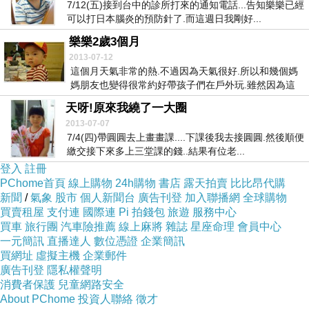
7/12(五)接到台中的診所打來的通知電話...告知樂樂已經
可以打日本腦炎的預防針了.而這週日我剛好...
樂樂2歲3個月
2013-07-12
這個月天氣非常的熱.不過因為天氣很好.所以和幾個媽
媽朋友也變得很常約好帶孩子們在戶外玩.雖然因為這
樣...
天呀!原來我繞了一大圈
2013-07-07
7/4(四)帶圓圓去上畫畫課....下課後我去接圓圓.然後順便
繳交接下來多上三堂課的錢..結果有位老...
登入
註冊
PChome首頁
線上購物
24h購物
書店
露天拍賣
比比昂代購
新聞
/
氣象
股市
個人新聞台
廣告刊登
加入聯播網
全球購物
買賣租屋
支付連
國際連
Pi 拍錢包
旅遊
服務中心
買車
旅行團
汽車險推薦
線上麻將
雜誌
星座命理
會員中心
一元簡訊
直播達人
數位憑證
企業簡訊
買網址
虛擬主機
企業郵件
廣告刊登
隱私權聲明
消費者保護
兒童網路安全
About PChome
投資人聯絡
徵才