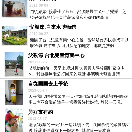
2013-09-09
自從結婚..接著生了圓圓...然後隔幾年又生了樂樂...之
後好像就開始一直忙著家庭和小孩們的事情.....
父親節.自來水博物館
2013-08-27
離開了台北兒童育樂中心之後...當然是要盡快尋找可以
吹冷氣.吃午餐.又可以休息的地方...那就是找離...
父親節.台北兒童育樂中心
2013-08-26
父親節的前一天早上.我才剛送圓圓去學校回到家沒多
久...我就接到老公打回來的電話.要我明天幫圓圓請一...
自從圓圓去上學後...
2013-08-24
現在我已經慢慢習慣一天裡如何調配時間和該做好哪些
事...也不會像前陣子一樣覺得好忙好忙..然後一天又...
與好友有約
2013-08-17
繼"好歡樂的一天"那一篇延續下去...跟同事們的聚餐結束
後.接著我們還有下一攤約會..其實這一天本來...