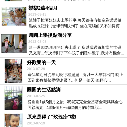
樂樂2歲4個月
2013-08-13
這陣子忙著姐姐去上學的事.每天都沒有抽空為樂樂做
點成長記錄..拖到時間快到了.坐在電腦前又不知從何
寫...
圓圓上學後點滴分享
2013-08-03
這一週因為圓圓開始去上課了.所以我過得相當的忙碌
又充實...每次等到了下午孩子們睡午覺了.我才有機會...
好歡樂的一天
2013-07-29
這個星期日從早到晚行程滿滿...所以一大早就出門.晚上
回到家身體都覺得疲累了...但是一整天.整顆心...
圓圓的生活點滴
2013-07-25
從圓圓1歲5個月之後...我就完完全全當著全職媽媽全心
照顧著她...1歲5個月~5歲2個月的時間.說...
原來是得了"玫瑰疹"啦!
2013-07-19