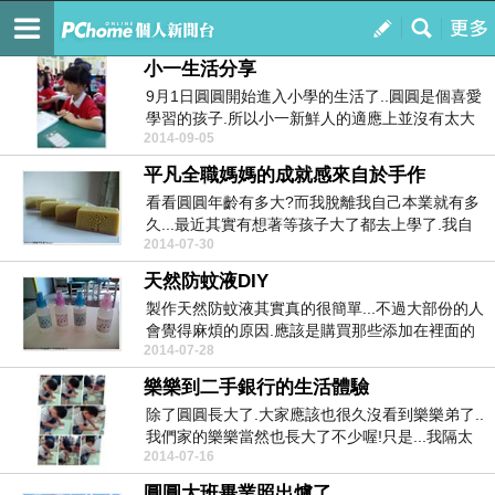
幸福調味
訂閱
我的
小一生活分享
9月1日圓圓開始進入小學的生活了..圓圓是個喜愛
學習的孩子.所以小一新鮮人的適應上並沒有太大
2014-09-05
的問題....
平凡全職媽媽的成就感來自於手作
看看圓圓年齡有多大?而我脫離我自己本業就有多
久...最近其實有想著等孩子大了都去上學了.我自
2014-07-30
己也該找...
天然防蚊液DIY
製作天然防蚊液其實真的很簡單...不過大部份的人
會覺得麻煩的原因.應該是購買那些添加在裡面的
2014-07-28
那些精油...
樂樂到二手銀行的生活體驗
除了圓圓長大了.大家應該也很久沒看到樂樂弟了..
我們家的樂樂當然也長大了不少喔!只是...我隔太
2014-07-16
久沒...
圓圓大班畢業照出爐了