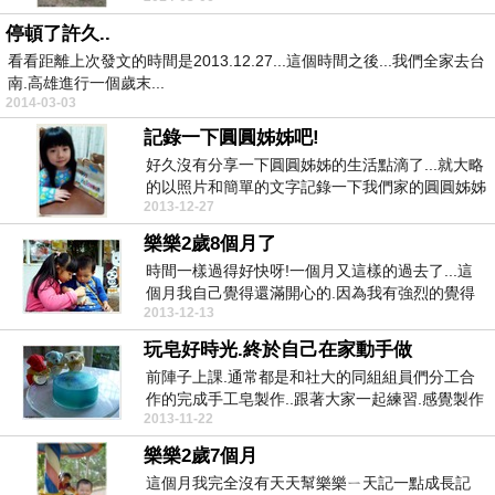
停頓了許久..
看看距離上次發文的時間是2013.12.27...這個時間之後...我們全家去台
南.高雄進行一個歲末...
2014-03-03
記錄一下圓圓姊姊吧!
好久沒有分享一下圓圓姊姊的生活點滴了...就大略
的以照片和簡單的文字記錄一下我們家的圓圓姊姊
2013-12-27
吧!*看...
樂樂2歲8個月了
時間一樣過得好快呀!一個月又這樣的過去了...這
個月我自己覺得還滿開心的.因為我有強烈的覺得
2013-12-13
樂樂又懂...
玩皂好時光.終於自己在家動手做
前陣子上課.通常都是和社大的同組組員們分工合
作的完成手工皂製作..跟著大家一起練習.感覺製作
2013-11-22
手工皂的...
樂樂2歲7個月
這個月我完全沒有天天幫樂樂ㄧ天記一點成長記