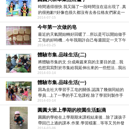
時間過得很快.我又隔了一段時間沒在這出現了..真
的很抱歉!!好像也很久都沒有去各位格友們家走一
2014-07-15
走.坐...
今年第一次做的皂
最近的天氣開始轉好回暖了...所以是可以開始做手
工皂的好時機...今年我期許自己每週固定一天下午
2014-03-25
趁樂...
體驗市集.品味生活(二)
將體驗市集的文.分成兩篇來寫的主要目的是...我
也想寫寫對於市集給我延伸出來的一些想法...我出
2014-03-14
生於...
體驗市集.品味生活(一)
因為去社大學習手工皂的關係.認識了幾個同組的
學員...上了一季的手工皂課程.除了學習到製作手
2014-03-14
工皂的方...
圓圓大班上學期的校園生活點滴
圓圓的學校在上學期期末課程結束後...除了讓孩子
帶回已上過的課本.作業.學習檔案...等等又另外發
2014-03-06
了...