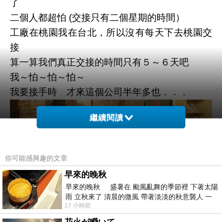
了
二個人都超怕 (交接只有二個星期的時間）
工廠在桃園我在台北，所以沒有每天下去桃園交
接
算一算我們真正交接的時間只有５～６天吧
我～怕～怕～怕～
我要接手時 才來這個公司半年多也．．．
繼續閱讀
你可能感興趣的文章
早來的晚秋
早來的晚秋 盛暑在 颱風亂舞的季節裡 下著太陽
雨 立秋來了 清晨的微風 帶著淡淡的秋意襲人 一
17 小時前
下子 又被赤