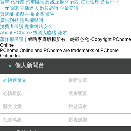
買車
旅行團
汽車險推薦
線上麻將
雜誌
星座命理
會員中心
一元簡訊
直播達人
數位憑證
企業簡訊
買網址
虛擬主機
企業郵件
廣告刊登
隱私權聲明
消費者保護
兒童網路安全
About PChome
投資人聯絡
徵才
著作權保護
｜網路家庭版權所有、轉載必究
‧Copyright PChome
Online
PChome Online and PChome are trademarks of PChome
Online Inc.
個人新聞台
快速發文
最新文章
心情雜記
美食饗宴
藝文欣賞
旅遊玩家
社會萬象
影視娛樂