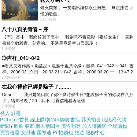
花火が瞬いて
煙火閃耀， 一支唱出讓你永生難忘、 無法抹去回
憶的歌曲。
13 小時前
八十八頁的青春～序
吃飯時我們的美女說他要開心不哭
【序】 高中，我終於寫了高中 我刻意不看電影《夜校女生》，直到
我回她 嗯！
書稿全數殺青。刻意的。 不過畢竟是替自己寫序（
8 小時前
結果還是
◎吉祥_041~042
■潘文良著作集＞勵益品＞魚雁千里共今緣＞吉祥_041~042 ▽041_吉
祥。2006.03.19.日 20:33:21▽042_吉祥。2006.03.20.一 13:47:2
2026-08-07
在我心裡你已經是騙子了........
Dear: 我只是隨口問了你什麼時候生日?想說獅子座的你現在八月
了，結果出現了20，我不 可置信地看著這個
7 小時前
登入
註冊
PChome首頁
線上購物
24h購物
書店
露天拍賣
比比昂代購
新聞
/
氣象
股市
個人新聞台
廣告刊登
加入聯播網
全球購物
買賣租屋
支付連
國際連
Pi 拍錢包
旅遊
服務中心