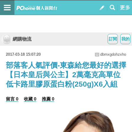
網購物流
訂閱
我的
2017-03-18 15:07:20
dbmxgdohzxho
部落客人氣評價-東森給您最好的選擇
【日本皇后與公主】2萬毫克高單位
低卡路里膠原蛋白粉(250g)X6入組
留言 0
收藏 0
推薦 0