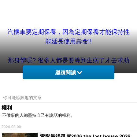
汽機車要定期保養，因為定期保養才能保持性
能延長使用壽命!!
那身體呢? 很多人都是要等到生病了才去求助
醫生的幫忙!
繼續閱讀
結果長期吃西藥，造成肝腎的負擔，導致要用
更多的藥控制!
你可能感興趣的文章
權利
不做事的人總堅持自己有說話的權利。
這時候才知道"預防勝於治療"!
2026-08-08
又一堆早知道出現在腦中!
電影最後孤屋2026 the last house 2026 movie