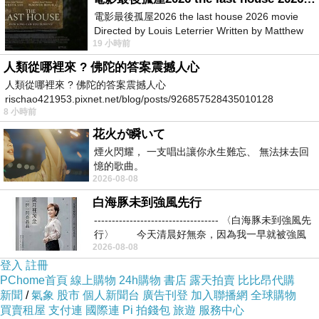
電影最後孤屋2026 the last house 2026 movie
Directed by Louis Leterrier Written by Matthew
很多人說我均衡飲食吃很多蔬果，應該沒有補
19 小時前
Robinson Starring Greta Lee Wa
充保健食品的必要吧!
人類從哪裡來 ? 佛陀的答案震撼人心
人類從哪裡來 ? 佛陀的答案震撼人心
rischao421953.pixnet.net/blog/posts/926857528435010128
我只能說如果你吃的量夠的話，那就不用了!
8 小時前
花火が瞬いて
但目前的農作物蔬果因為要
快速採收以供應市
煙火閃耀， 一支唱出讓你永生難忘、 無法抹去回
憶的歌曲。
場
，加上土地不斷的重複利用，
土壤裡的養分
2026-08-08
幾乎已被吸收殆盡，因此種出來的蔬果裡頭的
白海豚未到強風先行
營養素不像以前一樣那麼營養。
----------------------------------- 〈白海豚未到強風先
行〉 今天清晨好無奈，因為我一早就被強風
2026-08-08
根據日本所做的一項調查，
桃園 汽車 旅館 推薦
登入
註冊
PChome首頁
現在的菠菜裡頭所含的維他命C，已經遠遠比
線上購物
24h購物
書店
露天拍賣
比比昂代購
新聞
/
氣象
股市
個人新聞台
廣告刊登
加入聯播網
全球購物
不上多年前一顆菠菜所含的維他命C的含量
買賣租屋
支付連
國際連
Pi 拍錢包
旅遊
服務中心