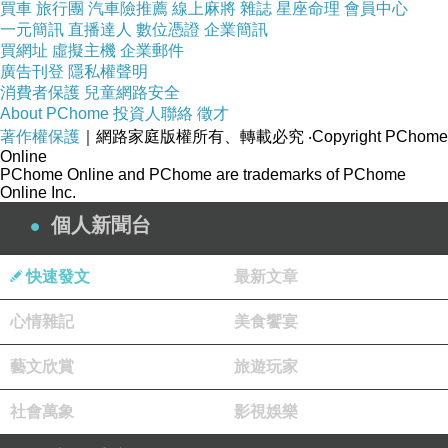
了，與Robert G. Allen的《你的健康正遭受威
買車
旅行團
汽車險推薦
線上麻將
雜誌
星座命理
會員中心
一元簡訊
直播達人
數位憑證
企業簡訊
脅》這本健康報告裡頭提到的數據不謀而合，
買網址
虛擬主機
企業郵件
這本健康報告說一九四八年的時候，一碗菠菜
廣告刊登
隱私權聲明
消費者保護
兒童網路安全
所含的鐵大約是一百五十毫克(milligrams)。不
About PChome
投資人聯絡
徵才
過現在，相同份量的菠菜卻只有兩毫克的鐵！
著作權保護
｜網路家庭版權所有、轉載必究
‧Copyright PChome
Online
現在您必須吃下
七十五碗的菠菜
，才能獲得
五
PChome Online and PChome are trademarks of PChome
Online Inc.
十年前相同份量的礦物質！
所以真相是我們自
個人新聞台
以為均衡飲食，結果根本只有
極少數的人
可以
做到；
我們自以為吃的蔬菜水果很營養，結果
快速發文
最新文章
這些食物中所含的營養竟如此貧乏！真是相當
驚人的真相！
心情雜記
美食饗宴
藝文欣賞
旅遊玩家
保健食品，是平常就要補充攝取，它並不是
藥，可以馬上見效。
社會萬象
影視娛樂