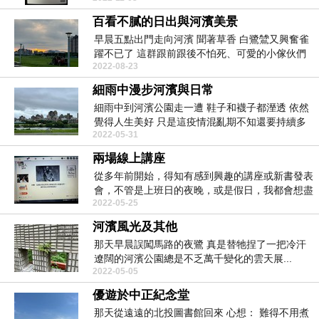
百看不膩的日出與河濱美景
早晨五點出門走向河濱 聞著草香 白鷺鷥又興奮雀
躍不已了 這群跟前跟後不怕死、可愛的小傢伙們
2022-08-23
...
細雨中漫步河濱與日常
細雨中到河濱公園走一遭 鞋子和襪子都溼透 依然
覺得人生美好 只是這疫情混亂期不知還要持續多
2022-05-31
久 ...
兩場線上講座
從多年前開始，得知有感到興趣的講座或新書發表
會，不管是上班日的夜晚，或是假日，我都會想盡
2022-05-25
辦法報名趕去...
河濱風光及其他
那天早晨誤闖馬路的夜鷺 真是替牠捏了一把冷汗
遼闊的河濱公園總是不乏萬千變化的雲天展...
2022-05-05
優遊於中正紀念堂
那天從遠遠的北投圖書館回來 心想： 難得不用煮