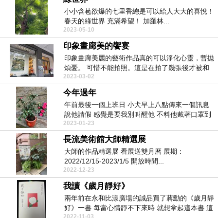
小小含苞欲爆的七里香總是可以給人大大的喜悅！
春天的綠世界 充滿希望！ 加羅林...
2023-05-10
印象畫廊美的饗宴
印象畫廊美麗的藝術作品真的可以淨化心靈，暫拋
煩憂。 可惜不能拍照。這是在拍了幾張後才被和
2023-03-02
善的服...
今年過年
年前最後一個上班日 小犬早上八點傳來一個訊息
說他請假 感覺是要我別叫醒他 不料他戴著口罩到
2023-01-23
客廳...
長流美術館大師精選展
大師的作品精選展 看展送雙月曆 展期：
2022/12/15-2023/1/5 開放時間...
2022-12-23
我讀《歲月靜好》
兩年前在永和比漾廣場的誠品買了蔣勳的《歲月靜
好》一書 每當心情靜不下來時 就想拿起這本書 這
2022-11-03
本...