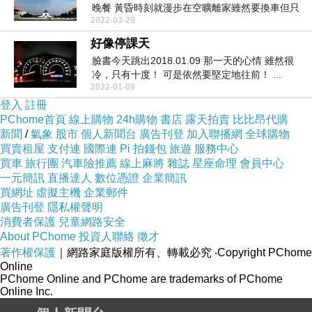
晚餐 黃昏時刻就漫步在空曠離家雖然要換車但只
2022-03-29
有捷...
好像停課天
臉書今天跳出2018.01.09 那一天的心情 雖然很
冷，只有十度！ 可是依然要堅定地往前！ ...
2022-01-09
登入
註冊
PChome首頁
線上購物
24h購物
書店
露天拍賣
比比昂代購
新聞
/
氣象
股市
個人新聞台
廣告刊登
加入聯播網
全球購物
買賣租屋
支付連
國際連
Pi 拍錢包
旅遊
服務中心
買車
旅行團
汽車險推薦
線上麻將
雜誌
星座命理
會員中心
一元簡訊
直播達人
數位憑證
企業簡訊
買網址
虛擬主機
企業郵件
廣告刊登
隱私權聲明
消費者保護
兒童網路安全
About PChome
投資人聯絡
徵才
著作權保護
｜網路家庭版權所有、轉載必究
‧Copyright PChome
Online
PChome Online and PChome are trademarks of PChome
Online Inc.