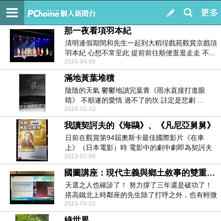
小知之的心情天空
訂閱
我的
那一夜看項羽本紀
清明連假期間和先生一起到大稻埕戲苑觀賞京戲項
羽本紀 心想不常至此 提前前往順便逛逛走走 不...
2024-04-09
滿地黃葉堆積
陰陰的天氣 鬱鬱地讀完葉青《雨水直接打進眼
睛》 不順遂的愛情 過不了的坎 註定是悲劇 ...
2024-02-22
我讀契訶夫的《海鷗》、《凡尼亞舅舅》
日前在觀賞第94屆奧斯卡最佳國際影片《在車
上》（日本電影）時 電影中的劇中劇即為契訶夫
2023-07-09
的《凡尼亞舅...
國圖講座：現代主義與鄉土敘事的雙重變奏：七等生及其影視改編作品
天選之人也確診了！ 努力撐了三年還是破功了！
搭高鐵北上時鄰座的先生除了打呼之外，也有輕微
2023-05-21
咳...
綠世界