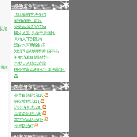
最新文章
清除蛾蚋方法介紹
蛾蚋的孳生環境
介殼蟲病危害植物
防治
國外旅遊 臭蟲奇癢無比
異物入耳別亂掏
漂白水幫助除跳蚤
潮濕季節聰明看屋 除害蟲
有效消滅紅螞蟻技巧
自製天然驅蟲噴霧
要回應
國外買殺蟲劑回台 違法罰150
萬
文章分類
專業白蟻防治(18)
病媒蚊防治(11)
環境消毒清潔(8)
專業老鼠防治(6)
其它害蟲防治(16)
蟑螂防治(2)
站方公告