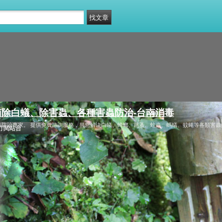
除白蟻、除害蟲、各種害蟲防治-台南消毒
防治專家。 提供免費諮詢服務，替您解決白蟻、蟑螂、跳蚤、蛀蟲、螞蟻、蚊蠅等各類害蟲
訂閱站台