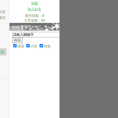
地圖
加入好友
而受
愛的鼓勵：
0
構而
文章篇數：
61
站內搜尋
標題
內容
標籤
檢舉