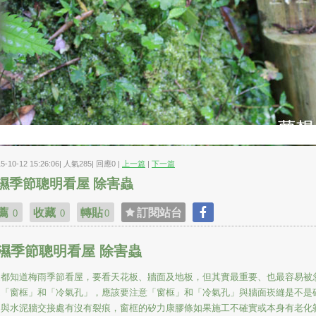
15-10-12 15:26:06| 人氣285| 回應0 |
上一篇
|
下一篇
濕季節聰明看屋 除害蟲
薦
收藏
轉貼
訂閱站台
0
0
0
濕季節聰明看屋 除害蟲
家都知道梅雨季節看屋，要看天花板、牆面及地板，但其實最重要、也最容易被
是「窗框」和「冷氣孔」，應該要注意「窗框」和「冷氣孔」與牆面崁縫是不是
、與水泥牆交接處有沒有裂痕，窗框的矽力康膠條如果施工不確實或本身有老化