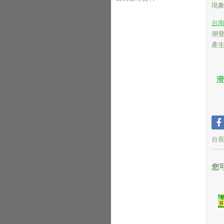
現
台
潮
產
澄
台
您