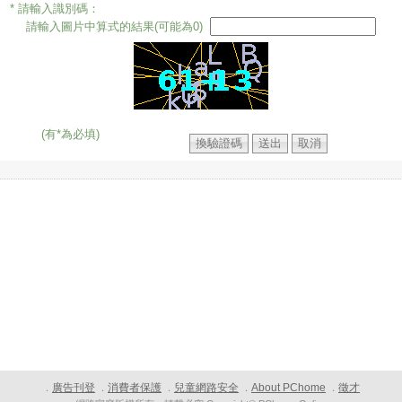
* 請輸入識別碼：
請輸入圖片中算式的結果(可能為0)
(有*為必填)
廣告刊登
消費者保護
兒童網路安全
About PChome
徵才
．
．
．
．
．