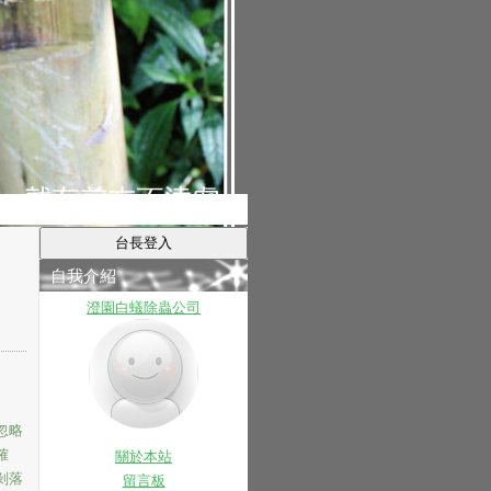
自我介紹
澄園白蟻除蟲公司
忽略
確
關於本站
剝落
留言板