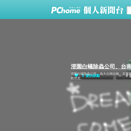
澄園白蟻除蟲公司、台南
澄園白蟻除蟲公司，為大台南白蟻、及害蟲
0
0
愛的鼓勵
務態度。