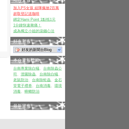
加入PS女孩 組隊瘋搶2百萬
超取登記送咖啡
綁定Hami Point 1點抵1元
1分鐘快速揪痛！
成為獨立小姐的滾錢心法
好友列表
好友的新聞台Blog
本台最新標籤
台南專業除白蟻
、
台南除蟲公
司
、
澄園除蟲
、
台南除白蟻
、
老鼠防治
、
台南除蛀蟲
、
金石
堂電子禮券
、
台南消毒
、
環境
消毒
、
蟑螂防治
最新回應