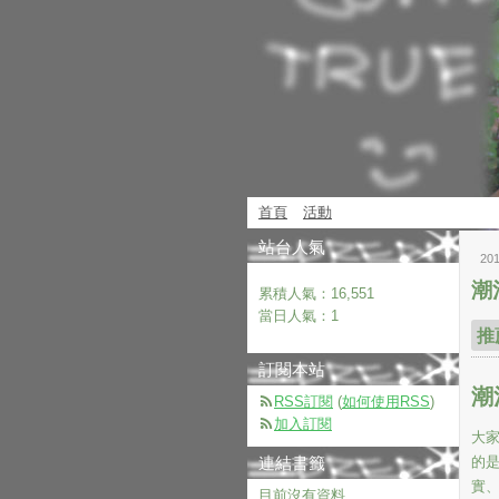
首頁
活動
站台人氣
20
潮
累積人氣：
16,551
當日人氣：
1
推
訂閱本站
潮
RSS訂閱
(
如何使用RSS
)
加入訂閱
大
連結書籤
的
實
目前沒有資料