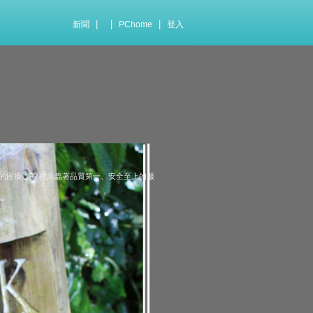
|
|
|
新聞
PChome
登入
的困擾。 堅持除蟲著品質第一、安全至上的服