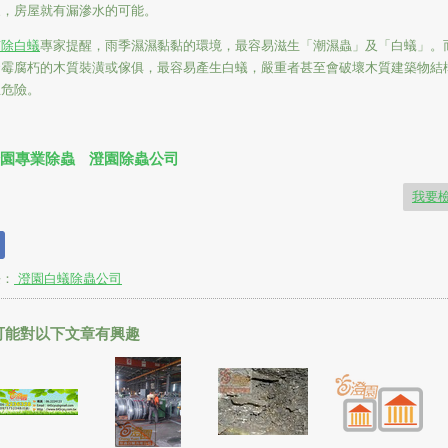
象，房屋就有漏滲水的可能。
南除白蟻
專家提醒，
雨季濕濕黏黏的環境，最容易滋生「潮濕蟲」及「白蟻」。
發霉腐朽的木質裝潢或傢俱，最容易產生白蟻，嚴重者甚至會破壞木質建築物結
生危險。
園專業除蟲
澄園除蟲公司
我要
長：
澄園白蟻除蟲公司
可能對以下文章有興趣