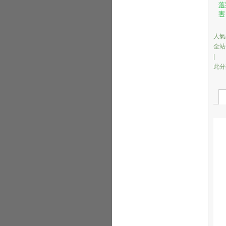
落
害
人氣(
全站
|
此分