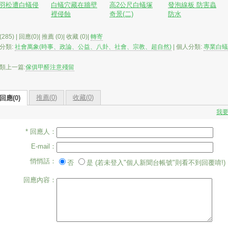
羽松遭白蟻侵
白蟻穴藏在牆壁
高2公尺白蟻塚
發泡線板 防害蟲
裡侵蝕
奇景(二)
防水
285) | 回應(0)| 推薦 (
0
)| 收藏 (
0
)|
轉寄
分類:
社會萬象(時事、政論、公益、八卦、社會、宗教、超自然)
| 個人分類:
專業白蟻
類上一篇:
傢俱甲醛注意殘留
推薦(
0
)
收藏(
0
)
回應(0)
我
* 回應人：
E-mail：
悄悄話：
否
是 (若未登入"個人新聞台帳號"則看不到回覆唷!)
回應內容：