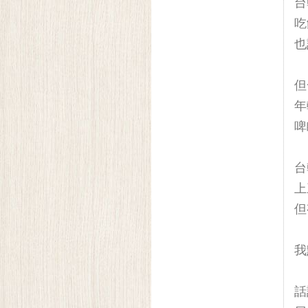
台
吃
也
但
年
啤
台
上
但
我
話