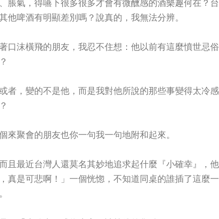
、脹氣，得嚥下很多很多才會有微醺感的酒樂趣何在？台
其他啤酒有明顯差別嗎？說真的，我無法分辨。
著口沫橫飛的朋友，我忍不住想：他以前有這麼憤世忌俗
？
或者，變的不是他，而是我對他所說的那些事變得太冷感
？
個來聚會的朋友也你一句我一句地附和起來。
而且最近台灣人還莫名其妙地追求起什麼『小確幸』，他
，真是可悲啊！」一個恍惚，不知道同桌的誰插了這麼一
。