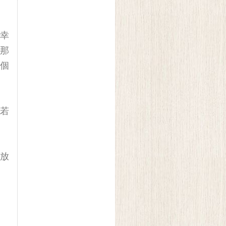
幸
那
個
若
放