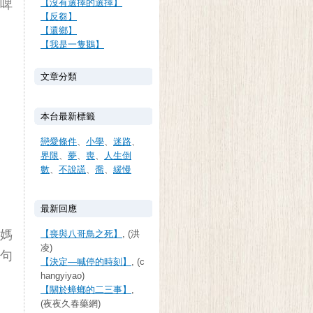
啤
【沒有選擇的選擇】
【反芻】
【還鄉】
【我是一隻鵝】
文章分類
本台最新標籤
戀愛條件
、
小學
、
迷路
、
界限
、
夢
、
喪
、
人生倒
數
、
不說謊
、
喬
、
緩慢
最新回應
媽
【喪與八哥鳥之死】
, (洪
凌)
句
【決定—喊停的時刻】
, (c
hangyiyao)
【關於蟑螂的二三事】
,
(夜夜久春藥網)