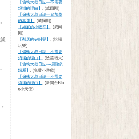
【偏執大叔日誌—不需要
煩惱的理由】
, (威爾剛)
【偏執大叔日誌—參加獎
。
的幸運】
, (威爾剛)
【如屁的小確幸】
, (威爾
剛)
就
【鄰居的尖叫聲】
, (吃喝
玩樂)
【偏執大叔日誌—不需要
煩惱的理由】
, (陰莖增大)
【偏執大叔日誌----風險的
。
歸屬】
, (免費小遊戲)
【偏執大叔日誌—不需要
煩惱的理由】
, (新聞台Blo
g小天使)
，