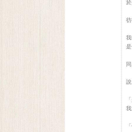
於
彷
我
是
同
說
「
我
「