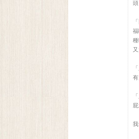
頭
「
福
種
又
「
有
「
屁
我