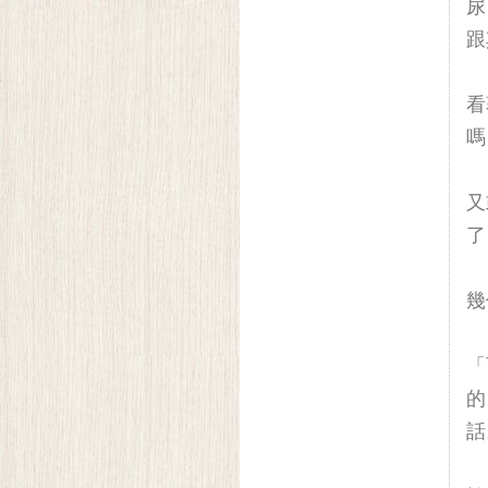
尿
跟
看
嗎
又
了
幾
「
的
話