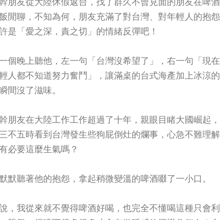
幹朋友從大陸休假返台，找了群久不曾見面的朋友在啤酒
飯閒聊，不知為何，朋友充滿了對台灣、對年輕人的抱怨
許是「愛之深，責之切」的情緒反彈吧！
一個晚上聽他，左一句「台灣沒希望了」，右一句「現在
輕人都不知道努力奮鬥」，讓滿桌的台式海產加上冰涼的
瞬間沒了滋味。
幹朋友在大陸工作工作超過了十年，親眼目睹大國崛起，
三不五時看到台灣發生些狗屁倒灶的爛事，心急不難理解
有必要這麼生氣嗎？
默默聽著他的抱怨，拿起稍微變溫的啤酒啜了一小口。
說，我從來就不覺得啤酒好喝，也完全不懂喝這種只會利