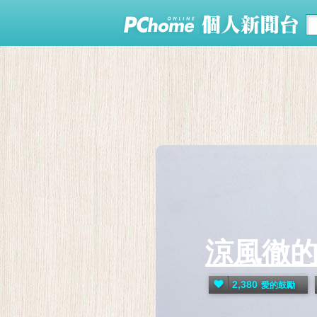
涼風徹
2,380
愛的鼓勵