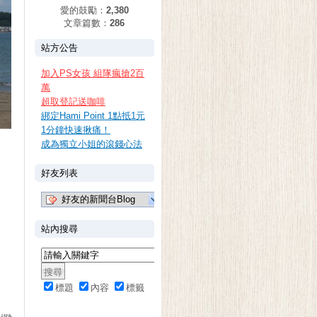
愛的鼓勵：
2,380
文章篇數：
286
站方公告
加入PS女孩 組隊瘋搶2百
萬
超取登記送咖啡
綁定Hami Point 1點抵1元
1分鐘快速揪痛！
成為獨立小姐的滾錢心法
好友列表
好友的新聞台Blog
站內搜尋
標題
內容
標籤