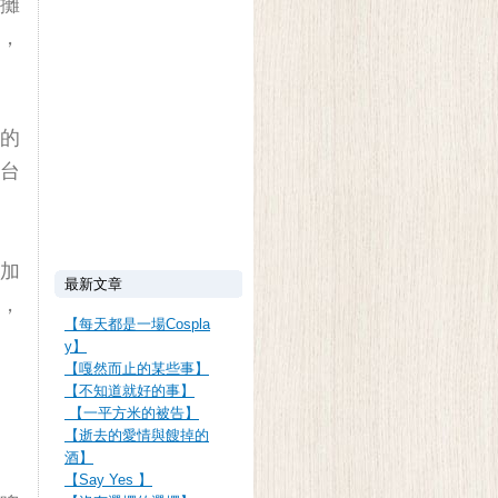
攤
，
的
台
加
最新文章
，
【每天都是一場Cospla
y】
【嘎然而止的某些事】
【不知道就好的事】
【一平方米的被告】
【逝去的愛情與餿掉的
酒】
【Say Yes 】