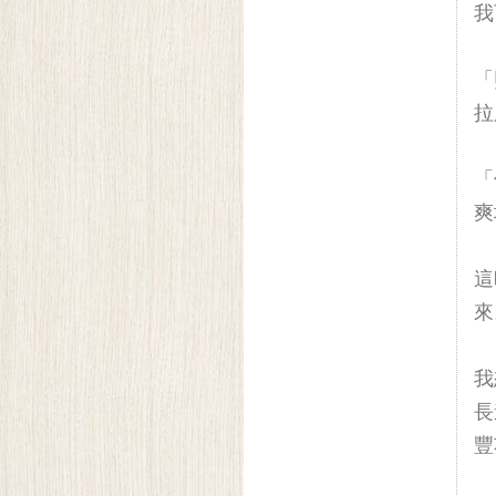
我
「
拉
「
爽
這
來
我
長
豐