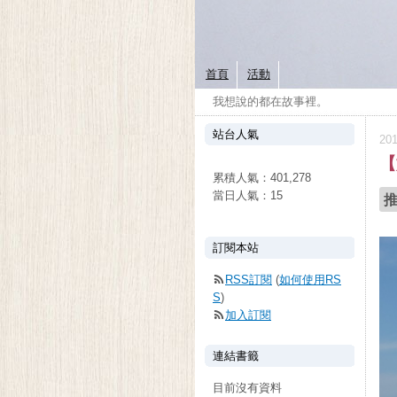
首頁
活動
我想說的都在故事裡。
站台人氣
20
【
累積人氣：
401,278
當日人氣：
15
訂閱本站
RSS訂閱
(
如何使用RS
S
)
加入訂閱
連結書籤
目前沒有資料