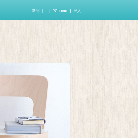
|
|
|
新聞
PChome
登入