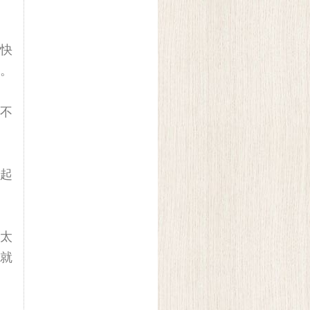
快
。
不
起
太
就