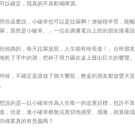
可以確定，我真的不喜歡喝啤酒。
照你這麼說，小確幸也可以是拉屎啊！便秘很辛苦，能暢
屎，當然是小確幸。」一位在廣播電台上班的朋友接著說
但他媽的，每天拉屎放屁，人生能有啥長進！」台幹朋友
地乾了手中的酒，把杯子用力砸在桌上發出巨大的響聲。
時候，不確定是誰放了個大響屁，整桌的朋友都放聲大笑
。
想說的是—以小確幸作為人生唯一的追逐目標，也許不算
進，但是，連小確幸都無法真切地感受、感激，就算能成
功偉業真的有意義嗎？