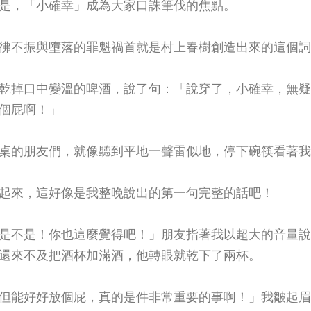
是，「小確幸」成為大家口誅筆伐的焦點。
彿不振與墮落的罪魁禍首就是村上春樹創造出來的這個詞
乾掉口中變溫的啤酒，說了句：「說穿了，小確幸，無疑
個屁啊！」
桌的朋友們，就像聽到平地一聲雷似地，停下碗筷看著我
起來，這好像是我整晚說出的第一句完整的話吧！
是不是！你也這麼覺得吧！」朋友指著我以超大的音量說
還來不及把酒杯加滿酒，他轉眼就乾下了兩杯。
但能好好放個屁，真的是件非常重要的事啊！」我皺起眉