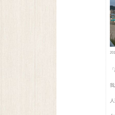
201
「
我
人