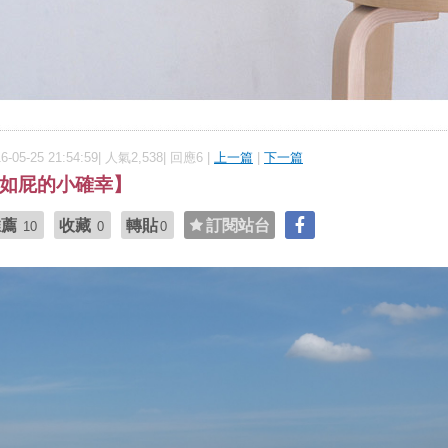
16-05-25 21:54:59| 人氣2,538| 回應6 |
上一篇
|
下一篇
如屁的小確幸】
推薦
收藏
轉貼
訂閱站台
10
0
0