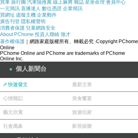
買車
旅行團
汽車險推薦
線上麻將
雜誌
星座命理
會員中心
一元簡訊
直播達人
數位憑證
企業簡訊
買網址
虛擬主機
企業郵件
廣告刊登
隱私權聲明
消費者保護
兒童網路安全
About PChome
投資人聯絡
徵才
著作權保護
｜網路家庭版權所有、轉載必究
‧Copyright PChome
Online
我吃力的模樣，就是巨人的模樣。
PChome Online and PChome are trademarks of PChome
Online Inc.
很自然而然。
個人新聞台
靠人定勝天的心裡，便能解放衣櫃。
看見那些私物？不是的，我就只願意解放，而不
快速發文
最新文章
願意掠奪。
我就只喜歡聽見衣櫃門滑動的聲音，看見衣櫃敞
心情雜記
美食饗宴
開的模樣，便以足夠。
藝文欣賞
旅遊玩家
社會萬象
影視娛樂