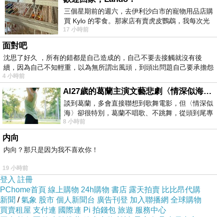
義世界裡的、那些計價的玩具，其實頗不耐玩、
三個星期前的週六，去伊利沙白市的寵物用品店購
買 Kylo 的零食。那家店有賣虎皮鸚鵡，我每次光
庸俗。我喜歡生活裡的家具，特別是父母的衣
17 小時前
顧都會去看一下。他們偶爾會引進 C
櫃。 我緩慢地爬行，攀握，站立，再徐徐地拉開
面對吧
衣櫃門一探究竟。
沈思了好久 ，所有的錯都是自己造成的，自己不要去接觸就沒有後
續，因為自己不知輕重，以為無所謂出風頭，到頭出問題自己要承擔怨
4 小時前
不
AI27歲的葛蘭主演文藝悲劇〈情深似海〉 #戀上老電影 #葛蘭 #粟子
談到葛蘭，多會直接聯想到歌舞電影，但〈情深似
海〉卻很特別，葛蘭不唱歌、不跳舞，從頭到尾專
8 小時前
心演戲。拍攝期間，經常工作超過12個鐘
内向
内向？那只是因为我不喜欢你！
19 小時前
登入
註冊
PChome首頁
線上購物
24h購物
書店
露天拍賣
比比昂代購
新聞
/
氣象
股市
個人新聞台
廣告刊登
加入聯播網
全球購物
買賣租屋
支付連
國際連
Pi 拍錢包
旅遊
服務中心