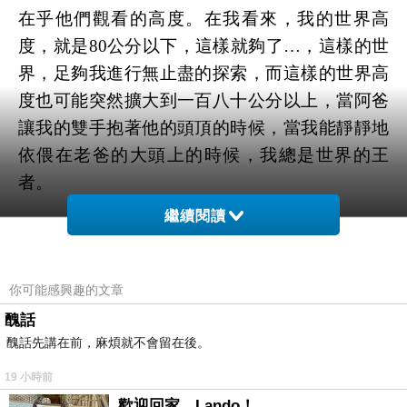
在乎他們觀看的高度。在我看來，我的世界高
度，就是80公分以下，這樣就夠了…，這樣的世
界，足夠我進行無止盡的探索，而這樣的世界高
度也可能突然擴大到一百八十公分以上，當阿爸
讓我的雙手抱著他的頭頂的時候，當我能靜靜地
依偎在老爸的大頭上的時候，我總是世界的王
者。
繼續閱讀
不時的，從爬行轉成站立，即便是吃力的，但大
手總能幫助那雙正在擴大力量的雙腳，不斷尋找
平衡的支點。
你可能感興趣的文章
醜話
醜話先講在前，麻煩就不會留在後。
握牢。
19 小時前
在我的視界裡，玩具由我自行定義。關於資本主
歡迎回家，Lando！