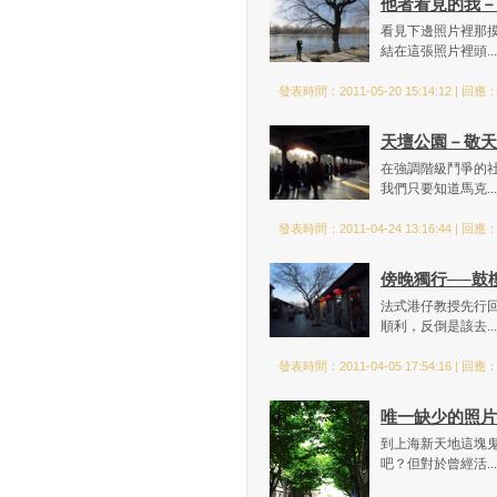
他者看見的我－
看見下邊照片裡那
結在這張照片裡頭..
發表時間：2011-05-20 15:14:12 | 回應
天壇公園－敬天
在強調階級鬥爭的
我們只要知道馬克..
發表時間：2011-04-24 13:16:44 | 回應
傍晚獨行──鼓
法式港仔教授先行
順利，反倒是該去..
發表時間：2011-04-05 17:54:16 | 回應
唯一缺少的照片
到上海新天地這塊
吧？但對於曾經活..