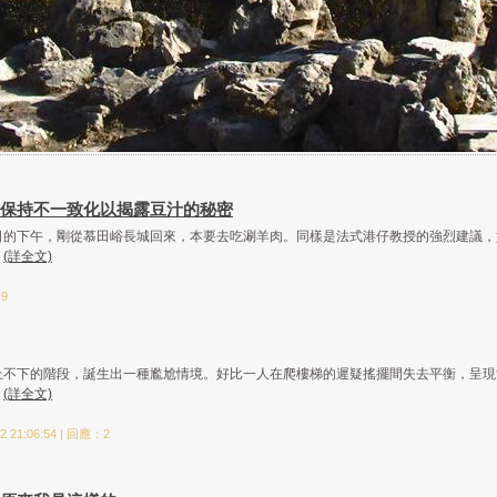
保持不一致化以揭露豆汁的秘密
日的下午，剛從慕田峪長城回來，本要去吃涮羊肉。同樣是法式港仔教授的強烈建議，
.
(詳全文)
：9
上不下的階段，誕生出一種尷尬情境。好比一人在爬樓梯的遲疑搖擺間失去平衡，呈現
.
(詳全文)
 21:06:54 | 回應：2