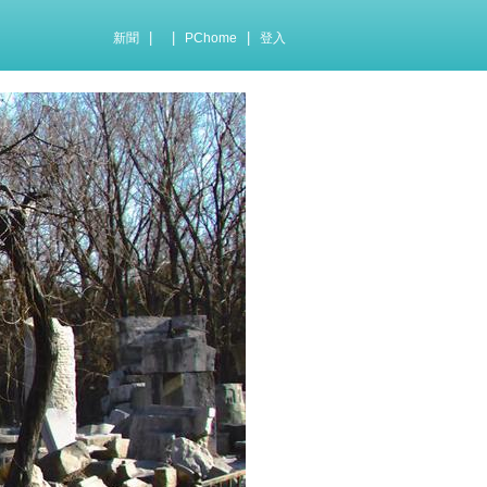
|
|
|
新聞
PChome
登入