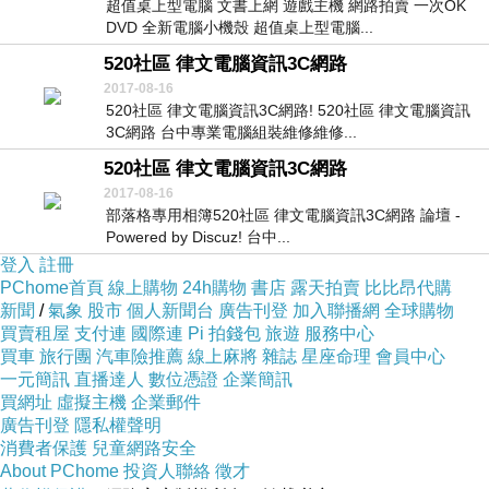
超值桌上型電腦 文書上網 遊戲主機 網路拍賣 一次OK
DVD 全新電腦小機殼 超值桌上型電腦...
520社區 律文電腦資訊3C網路
2017-08-16
520社區 律文電腦資訊3C網路! 520社區 律文電腦資訊
3C網路 台中專業電腦組裝維修維修...
520社區 律文電腦資訊3C網路
2017-08-16
部落格專用相簿520社區 律文電腦資訊3C網路 論壇 -
Powered by Discuz! 台中...
登入
註冊
PChome首頁
線上購物
24h購物
書店
露天拍賣
比比昂代購
新聞
/
氣象
股市
個人新聞台
廣告刊登
加入聯播網
全球購物
買賣租屋
支付連
國際連
Pi 拍錢包
旅遊
服務中心
買車
旅行團
汽車險推薦
線上麻將
雜誌
星座命理
會員中心
一元簡訊
直播達人
數位憑證
企業簡訊
買網址
虛擬主機
企業郵件
廣告刊登
隱私權聲明
消費者保護
兒童網路安全
About PChome
投資人聯絡
徵才