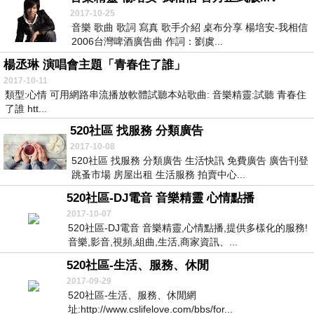
2017-10-25
音樂 歌曲 歌詞 寫真 歌手介紹 桌布分享 楊培安-我相信
2006台灣啤酒廣告曲 作詞：劉虞...
楊丞琳 演唱會主題「青春住了誰」
2017-10-11
類型:心情 可用網路串流播放軟體試聽本站歌曲: 音樂精靈:試聽 青春住
了誰 htt...
520社區 找服務 分類廣告
2017-10-08
520社區 找服務 分類廣告 生活快訊 免費廣告 廣告刊登
跳蚤市場 房屋出租 生活服務 拍賣中心...
520社區-DJ電音 音樂精靈 心情點播
2017-10-07
520社區-DJ電音 音樂精靈,心情點播,提供多樣化的服務!
音樂,影音,視頻,組曲,生活,商家資訊、...
520社區-生活、服務、休閒
2017-09-29
520社區-生活、服務、休閒網
址:http://www.cslifelove.com/bbs/for...