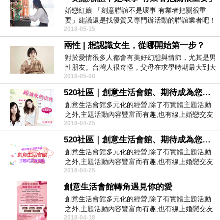
婚戀紅娘 「刻意聯誼不是壞事 有業者把關很重
要」建議還是找優質又專門辦活動的聯誼業者吧！
2018-05-15
還在尋找生命...
兩性 | 想認識女生，從哪開始第一步？
對於愛情很多人都會有美好幻想與情節，尤其是男
性朋友。台灣人很奇怪，父母在求學時期最大到大
2018-05-08
學會跟你說不...
520社區｜創意生活會館、期待成為您的月老｜愛情銀行
創意生活會館多元化的經營,除了有實體主題活動
之外,主題活動內容豐富而有趣,也有線上婚戀交友
2018-04-25
平台,有別...
520社區｜創意生活會館、期待成為您的月老｜愛情銀行
創意生活會館多元化的經營,除了有實體主題活動
之外,主題活動內容豐富而有趣,也有線上婚戀交友
2018-04-25
平台,有別...
創意生活會館轉角遇見你的愛
創意生活會館多元化的經營,除了有實體主題活動
之外,主題活動內容豐富而有趣,也有線上婚戀交友
2018-04-18
平台,有別...