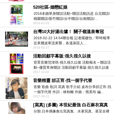
520社區-婚戀紅娘
2018未婚單身聯誼活動~聯誼活動訊息 台北聯誼/
桃園聯誼/新竹聯誼/台中聯誼/台南聯誼/...
2018-03-03
台灣10大好湯出爐！ 關子嶺溫泉奪冠
2018-02-22 14:54聯合報 記者羅建怡╱即時報導
近來幾波寒流來襲，各溫泉區人...
2018-02-27
活動回顧字幕版:很久很久以後
背景音樂范瑋琪-很久很久以後 活動報名～聯誼活
動~優質單身聯誼 活動回顧字幕版:很久很久以後
2017-11-02
...
音樂精靈 邰正宵-找一個字代替
音樂 歌曲 歌詞 寫真 歌手介紹 桌布分享邰正宵-找
一個字代替 作詞：林秋離 作曲：熊美玲 編...
2017-10-31
[寫真] (多圖) 本世紀最強 白石麻衣寫真
分類:日本偶像會出寫真集、水著寫真、甚至全裸