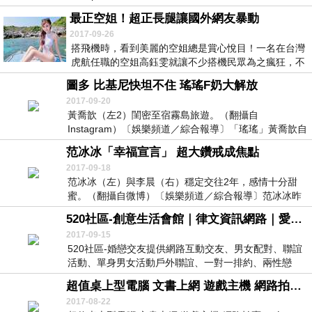
最正空姐！超正長腿讓國外網友暴動
2017-09-26
搭飛機時，看到美麗的空姐總是賞心悅目！一名在台灣
虎航任職的空姐高鈺雯就讓不少搭機民眾為之瘋狂，不
但被...
圖多 比基尼快坦不住 瑤瑤F奶大解放
2017-09-20
黃喬歆（左2）閨密至宿霧島旅遊。（翻攝自
Instagram）〔娛樂頻道／綜合報導〕「瑤瑤」黃喬歆自
《...
范冰冰「幸福宣言」 超大鑽戒成焦點
2017-09-18
范冰冰（左）與李晨（右）穩定交往2年，感情十分甜
蜜。（翻攝自微博）〔娛樂頻道／綜合報導〕范冰冰昨
（1...
520社區-創意生活會館｜律文資訊網路｜愛情銀行、婚戀交友、婚戀紅娘、單身聯誼、單身交友
2017-09-15
520社區-婚戀交友提供網路互動交友、男女配對、聯誼
活動、單身男女活動戶外聯誼、一對一排約、兩性戀
愛...
超值桌上型電腦 文書上網 遊戲主機 網路拍賣 一次OK DVD 全新電腦小機殼
2017-08-22