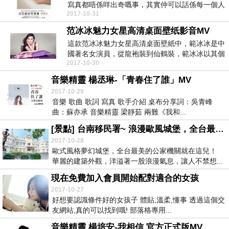
寫真都唔係咩出奇嘅事，其實仲可以話係每一個人
2017-10-31
氣偶像必經嘅...
范冰冰魅力女星高清桌面壁纸影音MV
這款范冰冰魅力女星高清桌面壁紙中，範冰冰是中
國著名女演員，從龍袍裝到仙鶴裝，範冰冰以其個
2017-10-30
人魅力征服了...
音樂精靈 楊丞琳-「青春住了誰」MV
2017-10-29
音樂 歌曲 歌詞 寫真 歌手介紹 桌布分享詞：吳青峰
曲：蘇亦承 音樂精靈 梁靜茹 兩難《我和...
[景點] 台南移民署~ 浪漫歐風城堡，全台最美公家機關！
2017-10-28
歐式風格夢幻城堡，全台最美的公家機關就在這兒！
華麗的建築外觀，洋溢著一股浪漫氣息，讓人不禁想...
現在免費加入會員開始配對適合的女孩
2017-10-27
好想要認識條件好的女孩子 體貼,溫柔,懂事 透過這個交
友網站,真的可以找到哦! 部落格專用...
音樂精靈 楊培安-我相信 官方正式版MV