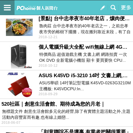
520社區｜創意生活會館、期待成為您的月老｜愛情銀行
訂閱
我的
[景點] 台中忠孝夜市40年老店，爌肉便當還能升級！
魯肉莊 台中忠孝夜市的40年老店之一，之前忠孝
夜市旁的榕樹下擺攤，現在搬到靠近末段，有了自
2018-12-21
己的店面，...
個人電腦升級大全配 wifi無線上網 4G手機上網 藍芽傳輸 藍芽音箱 行動卡拉OK
特價商品:超值遊戲主機 文書上網 網路拍賣 一次
OK DVD 全新電腦小機殼 顯卡 要買要快 CPU...
2018-10-12
ASUS K45VD i5-3210 14吋 文書上網,影音遊戲,獨顯遊戲主機 【誘惑紅】
ASUS華碩 14吋筆記型電腦 K45VD-0263G3210M
主機板: K45VDCPU:In...
2018-09-29
520社區｜創意生活會館、期待成為您的月老｜
無標題文件 創意生活會館多元化的經營,除了有實體主題活動之外,主題
活動內容豐富而有趣,也有線上婚戀...
2018-06-07
「刻意聯誼不是壞事 有業者把關很重要」