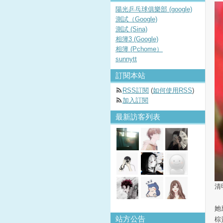
陽光乒乓球俱樂部 (google)
測試（Google)
測試 (Sina)
相簿3 (Google)
相簿 (Pchome）
sunnytt
訂閱本站
RSS訂閱
(
如何使用RSS
)
加入訂閱
最新訪客列表
清
她
站方公告
棕