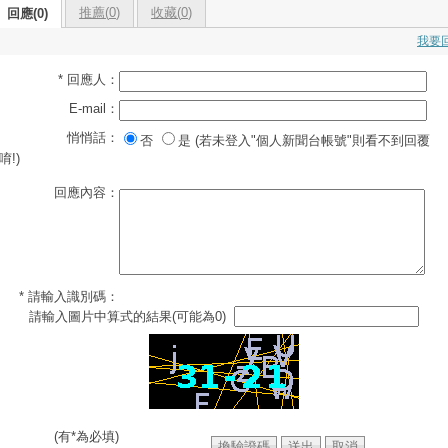
推薦(
0
)
收藏(
0
)
回應(0)
我要
* 回應人：
E-mail：
悄悄話：
否
是 (若未登入"個人新聞台帳號"則看不到回覆
唷!)
回應內容：
* 請輸入識別碼：
請輸入圖片中算式的結果(可能為0)
(有*為必填)