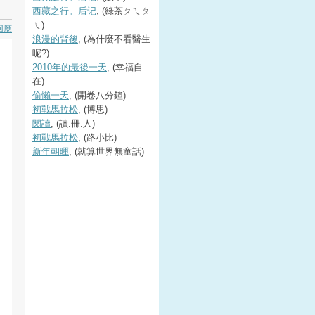
西藏之行。后记
, (綠茶ㄆㄟㄆ
ㄟ)
回應
浪漫的背後
, (為什麼不看醫生
呢?)
2010年的最後一天
, (幸福自
在)
偷懶一天
, (開卷八分鐘)
初戰馬拉松
, (博思)
閱讀
, (讀.冊.人)
初戰馬拉松
, (路小比)
新年朝暉
, (就算世界無童話)