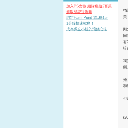
加入PS女孩 組隊瘋搶2百萬
拍
超取登記送咖啡
美
綁定Hami Point 1點抵1元
1分鐘快速揪痛！
成為獨立小姐的滾錢心法
剛
同
有
暗
我
態
她
和
但
(2