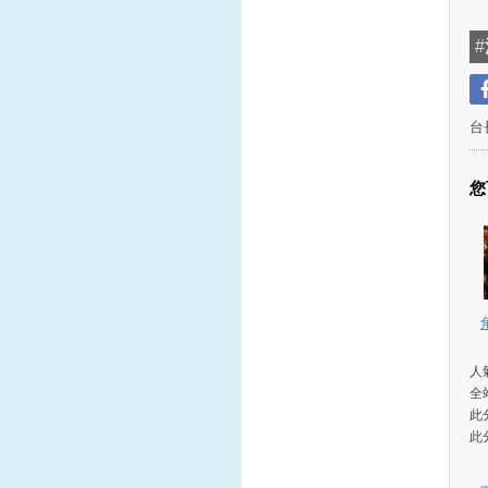
#
台
您
人氣
全
此
此