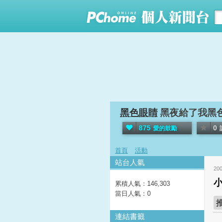
黑色眼睛
黑夜給了我黑
875
0
愛的鼓勵
首頁
活動
站台人氣
20
累積人氣：
146,303
當日人氣：
0
連結書籤