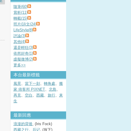
舉
隨筆(60)
賞析(11)
轉載(15)
照片/詩文(24)
LifeStyle(8)
評論(3)
其他(4)
還是輕狂(3)
依然好奇(1)
虛擬微博(2)
更多
>>
本台最新標籤
風景
、
當下一刻
、
轉角處
、
搬
家 痞客邦 PIXNET
、
北島
、
再見
、
空白
、
西藏
、
旅行
、
来
生
最新回應
浪漫的背後
, (Iris Fock)
西藏之行。后记
, (放下)