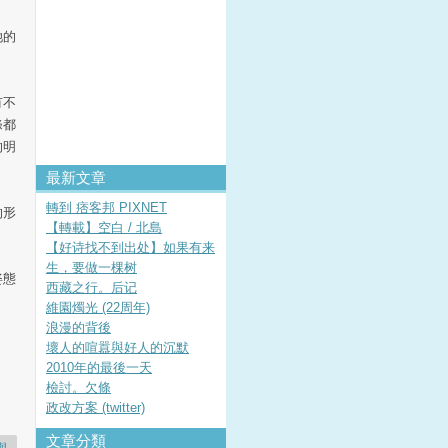
她的
有不
條都
的明
最新文章
轉到 痞客邦 PIXNET
的形
【轉載】空白 / 北島
【好诗找不到出处】如果有来
生，要做一棵树
姿態
西藏之行。后记
維園燭光 (22周年)
浪漫的背後
壞人的喧囂與好人的沉默
2010年的最後一天
檢討。欠條
政改方案 (twitter)
文章分類