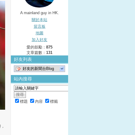
A mainland guy in HK.
關於本站
留言板
地圖
加入好友
愛的鼓勵：
875
文章篇數：
131
好友列表
好友的新聞台Blog
站內搜尋
標題
內容
標籤
瓣，