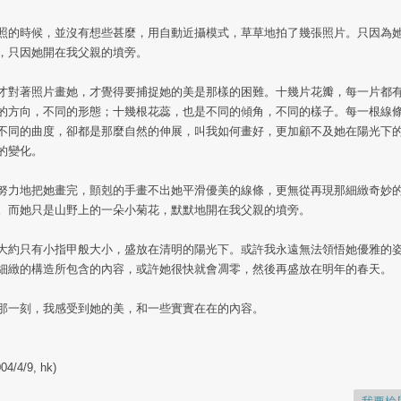
照的時候，並沒有想些甚麼，用自動近攝模式，草草地拍了幾張照片。只因為
，只因她開在我父親的墳旁。
才對著照片畫她，才覺得要捕捉她的美是那樣的困難。十幾片花瓣，每一片都
的方向，不同的形態；十幾根花蕊，也是不同的傾角，不同的樣子。每一根線
不同的曲度，卻都是那麼自然的伸展，叫我如何畫好，更加顧不及她在陽光下
的變化。
努力地把她畫完，顫剋的手畫不出她平滑優美的線條，更無從再現那細緻奇妙
。而她只是山野上的一朵小菊花，默默地開在我父親的墳旁。
大約只有小指甲般大小，盛放在清明的陽光下。或許我永遠無法領悟她優雅的
細緻的構造所包含的內容，或許她很快就會凋零，然後再盛放在明年的春天。
那一刻，我感受到她的美，和一些實實在在的內容。
004/4/9, hk)