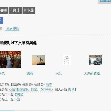
我要檢
清明
#
拜山
#
小花
長：
黑色眼睛
可能對以下文章有興趣
角色
鄉愁
不說
大陸的感覺
(493) | 回應(0)| 推薦 (
0
)| 收藏 (
0
)|
轉寄
站分類:
心情日記(隨筆、日記、心情手札)
| 個人分類:
隨筆
|
分類下一篇:
老鞋匠
分類上一篇:
不說