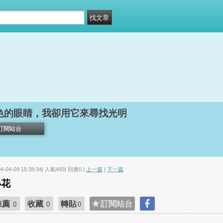
色的眼睛，我卻用它來尋找光明
訂閱站台
04-04-09 15:38:34| 人氣493| 回應0 |
上一篇
|
下一篇
小花
推薦
收藏
轉貼
訂閱站台
0
0
0