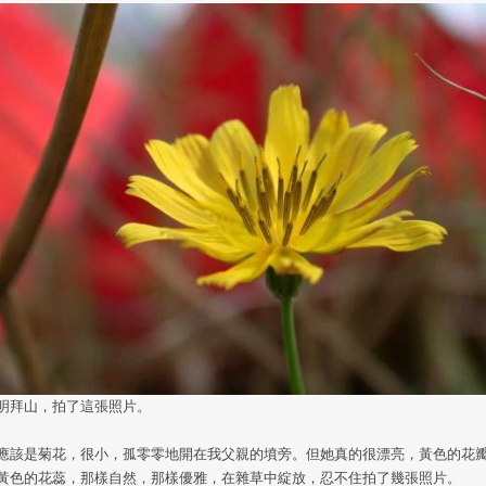
明拜山，拍了這張照片。
應該是菊花，很小，孤零零地開在我父親的墳旁。但她真的很漂亮，黃色的花
黃色的花蕊，那樣自然，那樣優雅，在雜草中綻放，忍不住拍了幾張照片。