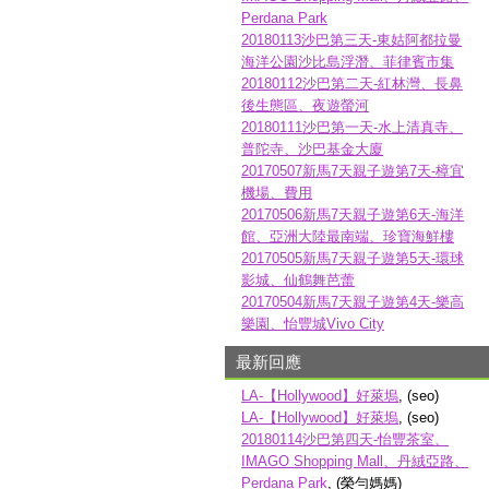
Perdana Park
20180113沙巴第三天-東姑阿都拉曼
海洋公園沙比島浮潛、菲律賓市集
20180112沙巴第二天-紅林灣、長鼻
後生態區、夜遊螢河
20180111沙巴第一天-水上清真寺、
普陀寺、沙巴基金大廈
20170507新馬7天親子遊第7天-樟宜
機場、費用
20170506新馬7天親子遊第6天-海洋
館、亞洲大陸最南端、珍寶海鮮樓
20170505新馬7天親子遊第5天-環球
影城、仙鶴舞芭蕾
20170504新馬7天親子遊第4天-樂高
樂園、怡豐城Vivo City
最新回應
LA-【Hollywood】好萊塢
, (seo)
LA-【Hollywood】好萊塢
, (seo)
20180114沙巴第四天-怡豐茶室、
IMAGO Shopping Mall、丹絨亞路、
Perdana Park
, (榮勻媽媽)