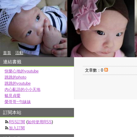
首頁
活動
連結書籤
文章數：0
快樂心地的youtube
跳跳的photo
跳跳的youtube
內心亂語的小小天地
毓見貞愛
榮哥哥~勻妹妹
訂閱本站
RSS訂閱
(
如何使用RSS
)
加入訂閱