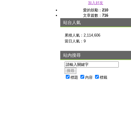
加入好友
愛的鼓勵：
210
文章篇數：
716
站台人氣
累積人氣：
2,114,606
當日人氣：
9
站內搜尋
標題
內容
標籤