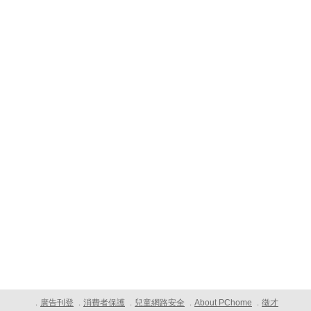
廣告刊登
消費者保護
兒童網路安全
About PChome
徵才
．
．
．
．
．