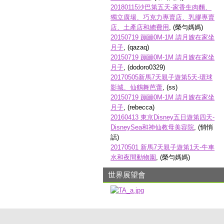
20180115沙巴第五天-家香生肉麵、
獨立廣場、巧克力專賣店、乳膠專賣
店、土產店和總費用
, (榮勻媽媽)
20150719 蹦蹦0M-1M 請月嫂在家坐
月子
, (qazaq)
20150719 蹦蹦0M-1M 請月嫂在家坐
月子
, (dodoro0329)
20170505新馬7天親子遊第5天-環球
影城、仙鶴舞芭蕾
, (ss)
20150719 蹦蹦0M-1M 請月嫂在家坐
月子
, (rebecca)
20160413 東京Disney五日遊第四天-
DisneySea和神仙教母美容院
, (悄悄
話)
20170501 新馬7天親子遊第1天-牛車
水和夜間動物園
, (榮勻媽媽)
世界展望會