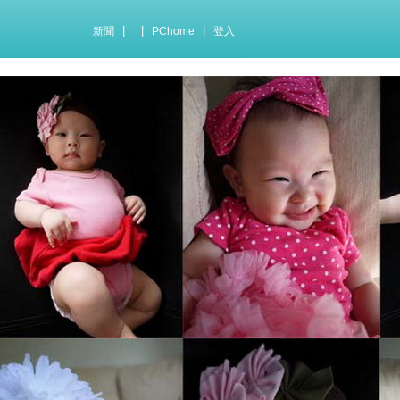
|
|
|
新聞
PChome
登入