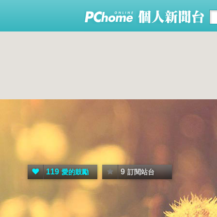
119
9
愛的鼓勵
訂閱站台