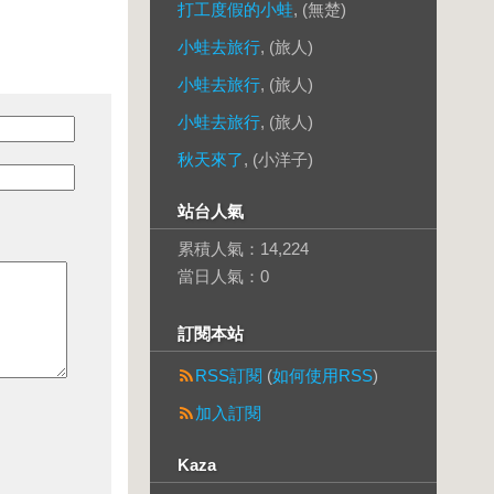
打工度假的小蛙
, (無楚)
小蛙去旅行
, (旅人)
小蛙去旅行
, (旅人)
小蛙去旅行
, (旅人)
秋天來了
, (小洋子)
站台人氣
累積人氣：
14,224
當日人氣：
0
訂閱本站
RSS訂閱
(
如何使用RSS
)
加入訂閱
Kaza