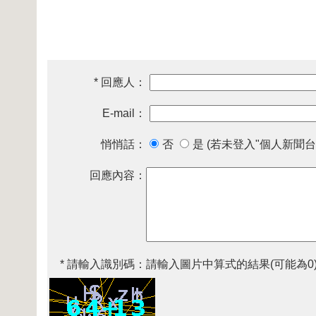
* 回應人：
E-mail：
悄悄話：
否
是 (若未登入"個人新聞台
回應內容：
* 請輸入識別碼：
請輸入圖片中算式的結果(可能為0