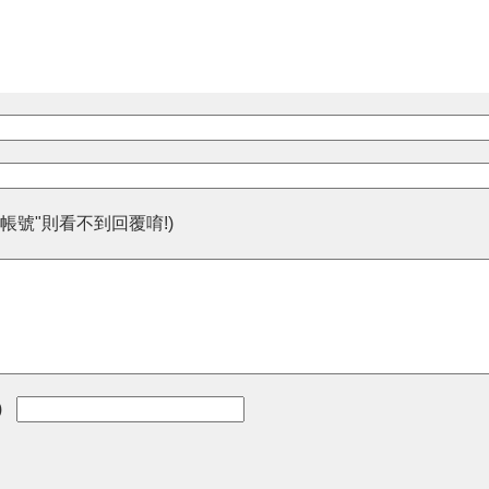
帳號"則看不到回覆唷!)
)