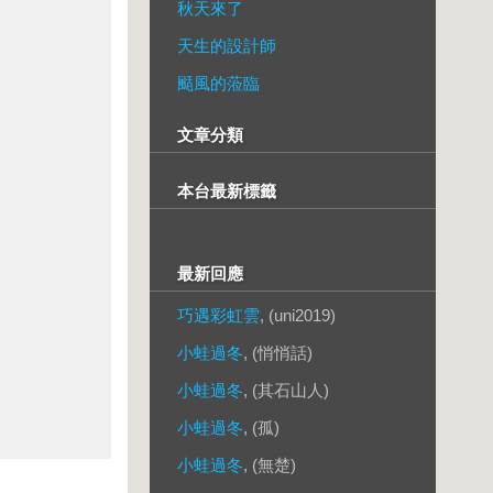
秋天來了
天生的設計師
颳風的蒞臨
文章分類
本台最新標籤
最新回應
巧遇彩虹雲
, (uni2019)
小蛙過冬
, (悄悄話)
小蛙過冬
, (其石山人)
小蛙過冬
, (孤)
小蛙過冬
, (無楚)