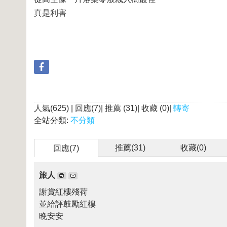
真是利害
人氣(625) | 回應(7)| 推薦 (
31
)| 收藏 (
0
)|
轉寄
全站分類:
不分類
推薦(
31
)
收藏(
0
)
回應(7)
旅人
謝賞紅樓殘荷
並給評鼓勵紅樓
晚安安