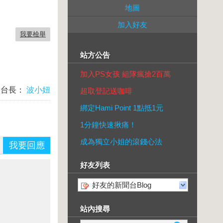
地圖
加入好友
我要檢舉
站方公告
加入PS女孩 組隊瘋搶2百萬
台長：
波小妞
超取登記送咖啡
綁定Hami Point 1點抵1元
1分鐘快速揪痛！
成為獨立小姐的滾錢心法
我要回應
好友列表
好友的新聞台Blog
站內搜尋