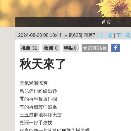
首頁
2024-08-20 08:18:44| 人氣625| 回應7 |
上一篇
|
下一篇
推薦
31
收藏
0
轉貼
0
訂閱站台
秋天來了
天氣漸漸涼爽
鳥兒們也紛紛出遊
🈶️的再早餐店徘徊
有的再樹叢中追逐
三五成群地翱翔天空
更🈶️一好手炫技
從高空像一片落葉🍃般飄入樹叢裡