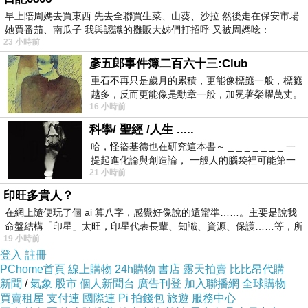
早上陪周媽去買東西 先去全聯買生菜、山葵、沙拉 然後走在保安市場
說聲謝謝喔！他們太辛苦了，風雨無阻，過年過
她買番茄、南瓜子 我與認識的攤販大姊們打招呼 又被周媽唸：
節也都照常送貨
23 小時前
彥五郎事件簿二百六十三:Club
不只要看看部落客與網友的評比，還
要貨比三
重石不再只是歲月的累積，更能像標籤一般，標籤
越多，反而更能像是勳章一般，加冕著榮耀萬丈。
家，特地跑去
pchome
購物網、
yahoo
購物中心
,
露
16 小時前
習慣一如縱容，成了再難輕輕放下的罪證
天拍賣
,
奇摩拍賣以及
momo
購物中心，最後我決
科學/ 聖經 /人生 .....
【龜甲萬】甘醇醬油
定在
momo
購物中心買
哈，怪盜基德也在研究這本書～ _ _ _ _ _ _ _ 一
(500ML)
提起進化論與創造論， 一般人的腦袋裡可能第一
。
21 小時前
時間就有「 進化論很科
印旺多貴人？
在網上隨便玩了個 ai 算八字，感覺好像說的還蠻準……。主要是說我
命盤結構「印星」太旺，印星代表長輩、知識、資源、保護……等，所
19 小時前
momo
的會員真的超幸福啦
!
上週買筆電還折了
登入
註冊
1000
元耶
!
真是划算了，早上買下午就收到了
!
大家
PChome首頁
線上購物
24h購物
書店
露天拍賣
比比昂代購
新聞
/
氣象
股市
個人新聞台
廣告刊登
加入聯播網
全球購物
一定要每天進會員專區看看有甚麼折價卷再購買
買賣租屋
支付連
國際連
Pi 拍錢包
旅遊
服務中心