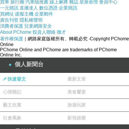
喔！有時雖然有
momo
全站
85
折，但是用折價卷更划
買車
旅行團
汽車險推薦
線上麻將
雜誌
星座命理
會員中心
一元簡訊
直播達人
數位憑證
企業簡訊
算啦！各位水水們買美妝保健產品也一定要來
momo
買網址
虛擬主機
企業郵件
買喔
!
超划算的
.......
現在就點下圖登入
momo
看看
廣告刊登
隱私權聲明
消費者保護
兒童網路安全
喔！(常有300-2000元不等的折價卷)
About PChome
投資人聯絡
徵才
著作權保護
｜網路家庭版權所有、轉載必究
‧Copyright PChome
Online
PChome Online and PChome are trademarks of PChome
Online Inc.
一定要推薦:
個人新聞台
快速發文
最新文章
品號：2852016
心情雜記
美食饗宴
藝文欣賞
旅遊玩家
社會萬象
影視娛樂