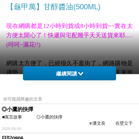
【龜甲萬】甘醇醬油(500ML)
現在網購都是12小時到貨或8小時到貨~~實在太
方便太開心了！快遞與宅配幾乎天天送貨來耶.....
(呵呵~灑花!!)
網購太方便了，已經很久不逛街了，
網路購物是
趨勢，幾乎各大產業都有網路商店了，今天來推
繼續閱讀
薦 【龜甲萬】甘醇醬油(500ML)
。各位可以往下
拉看看下方詳細介紹喔! 我超愛 【龜甲萬】甘醇
你可能感興趣的文章
醬油(500ML)，
如果你也要買，建議還是在網路
◎小鷹的抉擇
購買比較划算，我是先查了討論區網友評價跟評
■寓言故事 ◎小鷹的抉擇
比，感覺真的不錯用，才買的
!現在網路購物都有
⊕潘文良 在壁立千
12小時或24小時到貨，早上買下午到、或隔天就
2026-08-06
仞的懸崖上，有一座遮天蔽
可以收到，真是太方便了，收到記得跟宅配人員
日記0806