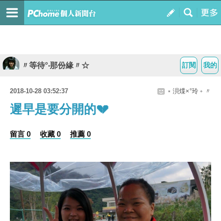
〃等待°‧那份緣〃☆
訂閱
我的
2018-10-28 03:52:37
﹡浿煠×°玲﹢〃
遲早是要分開的💔
留言 0
收藏 0
推薦 0