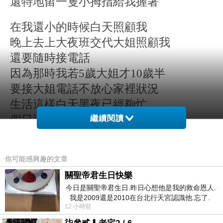
還特地留一隻小拇指給我握著
在我還小的時候白天照顧我
晚上去上大夜班交代大姐照顧我
還要隨時接電話
因為那時我若
5
歲大姐才
10
歲半
要接大姐電話不放心家裡狀況
生活這樣白天黑夜已經夠忙
假日還是會帶我們四姐妹出門
繼續閱讀
不認識字卻也搭上公車帶我們出去玩
最常去的就是大溪公園
你可能感興趣的文章
在那邊拍了好多排排站照片
關聖帝君生日快樂
今日是關聖帝君生日.昨日心想他是我的救命恩人.
後來我長大了媽媽換了日班工作
我是2009還是2010在台北行天宮認識他.忘了.
在金蘭醬油的醬油包裝
12 小時前
一個奇摩交友的網友學
做著男生在做的粗重工作