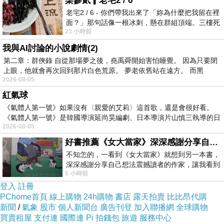
柒參貳▎老宅2 / 6
老宅2 / 6 - 你們帶我出來了「妳為什麼把我留在裡
還都要早起去菜市場
面？」那句話像一根冰刺，懸在群組頂端。三樓死
我們還在睡覺早餐就準備好了
23 小時前
死盯著照片裡的人。那個人確實站在
上班的中午休息的一小時
我與AI討論的小說劇情(2)
都是回家煮飯、做家事不曾真的午休
第二章：群俠錄 自從那場夢之後，堯禹舜開始害怕睡覺。 因為只要閉
上眼，他就會再次回到那片白色荒原。 夢老依舊站在遠方。 而黑
扣掉洗菜切菜煮菜
2026-08-05
常常都只花
10
分鐘吃午餐
紅氣球
這樣繁忙的工作顧家的生活著
...
《氣體人第一號》如果沒有〈親愛的艾莉〉這首歌，還是會很好看。
《氣體人第一號》是韓國導演延尚昊編劇、日本導演片山慎三執導的日
2026-08-05
晚上假日只要有加班機會
好書推薦《女大當家》深深感謝分享自己想法震撼讀者的作家，讓我看到不同樣貌的家庭！
也都爭取上班才能多賺到錢
不知怎的，一看到《女大當家》就想到另一本書，
經常早上
7
點上班晚上
9
點才下班
深深感謝分享自己想法震撼讀者的作家，讓我看到
5 小時前
不同樣貌的家庭！ 《女大
這只是工作時長還不包括提早起來
登入
註冊
媽媽的休息時間真的很少
PChome首頁
線上購物
24h購物
書店
露天拍賣
比比昂代購
新聞
/
氣象
股市
個人新聞台
廣告刊登
加入聯播網
全球購物
卻也還能在夏天天熱時
買賣租屋
支付連
國際連
Pi 拍錢包
旅遊
服務中心