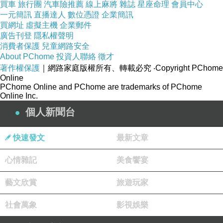
煮綠豆湯或是切仙草
+
粉圓
買車
旅行團
汽車險推薦
線上麻將
雜誌
星座命理
會員中心
一元簡訊
直播達人
數位憑證
企業簡訊
加冰塊放冰箱來讓我們下課回來降暑
買網址
虛擬主機
企業郵件
下班也會在販賣機投些解暑的飲料
廣告刊登
隱私權聲明
消費者保護
兒童網路安全
運動飲料、加鹽沙士帶回來
About PChome
投資人聯絡
徵才
著作權保護
｜網路家庭版權所有、轉載必究
‧Copyright PChome
上班休息的
10
分鐘時撿資源回收
Online
PChome Online and PChome are trademarks of PChome
假日時整理回收物賣錢
Online Inc.
同事給的好吃食物要跟我們分享
個人新聞台
只有一個也會包好帶回給我們
有時甚至自己沒嚐過
快速發文
最新文章
因為公司飲水機的水有經過處理
心情雜記
美食饗宴
還要抽空去裝水再把水提回家
一桶水
6.5
公斤
*2=13
公斤(一手一桶)
藝文欣賞
旅遊玩家
全都是用走路的包括去菜市場去上班
社會萬象
影視娛樂
我媽媽不會任何的交通工具
🚴‍♀️🏍️🚗