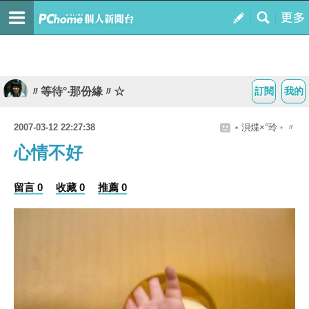
〃等待°‧那份緣〃☆
訂閱
我的
2007-03-12 22:27:38
﹡浿煠×°玲﹢〃
心情不好
留言 0
收藏 0
推薦 0