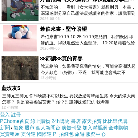
尋找那能快樂的自己
不知怎的，一看到《女大當家》就想到另一本書，
深深感謝分享自己想法震撼讀者的作家，讓我看到
2026-08-06
不同樣貌的家庭！ 《女大
再不斷的封鎖
希伯來書 - 堅守盼望
希伯來書10:19-10:25 10:19弟兄們、我們既因耶
這樣後來應該會糟糕吧
穌的血、得以坦然進入至聖所、 10:20是藉着他給
2026-08-06
我們開了一條又新又活的路從幔子經過
但也許會一直融洽
88節讀88頁的青春
說真格的，如果我要寫我的情史，可能會高潮迭起
令人歎息！(好酸)，不過，我可能也會萬劫不
算惹
13 小時前
復...，每天跪鍵盤還是被判了花心的罪
藍玫友5
我大概知道要怎樣惹
三師兄三師兄 你昨晚說不可以殺生 要我放過蟑螂給生路 今天的燉大肉
怎辦？ 你是否要虔誠茹素？ 蛤？別說師妹愛記仇 我希望
12 小時前
假裝不知道還是不錯的辦法
登入
註冊
PChome首頁
線上購物
24h購物
書店
露天拍賣
比比昂代購
新聞
/
氣象
股市
個人新聞台
廣告刊登
加入聯播網
全球購物
今天我心情不好
買賣租屋
支付連
國際連
Pi 拍錢包
旅遊
服務中心