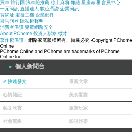
買車
旅行團
汽車險推薦
線上麻將
雜誌
星座命理
會員中心
一元簡訊
直播達人
數位憑證
企業簡訊
但是我不知道要怎樣抒發
買網址
虛擬主機
企業郵件
廣告刊登
隱私權聲明
消費者保護
兒童網路安全
又是選擇惹我可愛的報台說話惹
About PChome
投資人聯絡
徵才
著作權保護
｜網路家庭版權所有、轉載必究
‧Copyright PChome
Online
pic:姪子的小手
PChome Online and PChome are trademarks of PChome
Online Inc.
個人新聞台
快速發文
最新文章
心情雜記
美食饗宴
藝文欣賞
旅遊玩家
社會萬象
影視娛樂