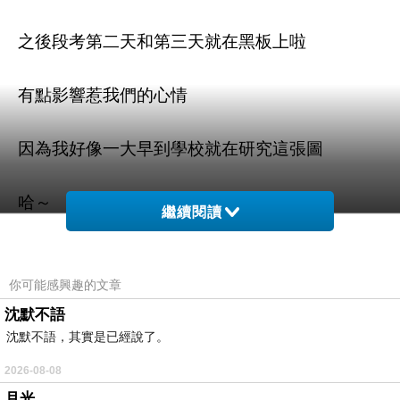
之後段考第二天和第三天就在黑板上啦
有點影響惹我們的心情
因為我好像一大早到學校就在研究這張圖
哈～
繼續閱讀
段考也已經結束好久惹
你可能感興趣的文章
這次真的沒救惹 ＝口＝＋
沈默不語
沈默不語，其實是已經說了。
另外：班聯真是難待呀 ＞＜
2026-08-08
月光