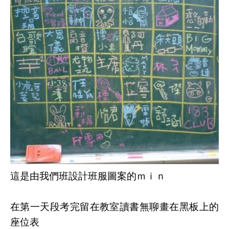
這是由我們班設計班服圖案的ｍｉｎ
在第一天段考完留在教室讀書無聊畫在黑板上的
座位表