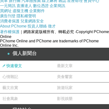
買車
旅行團
汽車險推薦
線上麻將
雜誌
星座命理
會員中心
一元簡訊
直播達人
數位憑證
企業簡訊
買網址
虛擬主機
企業郵件
廣告刊登
隱私權聲明
消費者保護
兒童網路安全
About PChome
投資人聯絡
徵才
著作權保護
｜網路家庭版權所有、轉載必究
‧Copyright PChome
Online
PChome Online and PChome are trademarks of PChome
Online Inc.
個人新聞台
快速發文
最新文章
心情雜記
美食饗宴
藝文欣賞
旅遊玩家
社會萬象
影視娛樂