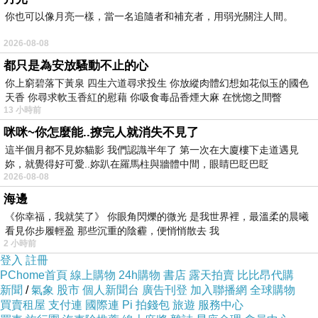
你也可以像月亮一樣，當一名追隨者和補充者，用弱光關注人間。
2026-08-08
都只是為安放騷動不止的心
你上窮碧落下黃泉 四生六道尋求投生 你放縱肉體幻想如花似玉的國色
天香 你尋求軟玉香紅的慰藉 你吸食毒品香煙大麻 在恍惚之間瞥
13 小時前
咪咪~你怎麼能..撩完人就消失不見了
這半個月都不見妳貓影 我們認識半年了 第一次在大廈樓下走道遇見
妳，就覺得好可愛..妳趴在羅馬柱與牆體中間，眼睛巴眨巴眨
2026-08-08
海邊
《你幸福，我就笑了》 你眼角閃爍的微光 是我世界裡，最溫柔的晨曦
看見你步履輕盈 那些沉重的陰霾，便悄悄散去 我
2 小時前
登入
註冊
PChome首頁
線上購物
24h購物
書店
露天拍賣
比比昂代購
新聞
/
氣象
股市
個人新聞台
廣告刊登
加入聯播網
全球購物
買賣租屋
支付連
國際連
Pi 拍錢包
旅遊
服務中心