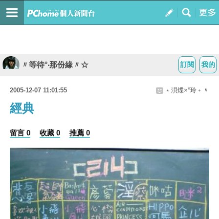
〃等待°‧那份緣〃☆
訂閱
我的
2005-12-07 11:01:55
﹡浿煠×°玲﹢〃
經典
留言 0
收藏 0
推薦 0