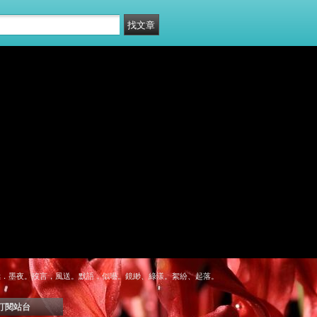
靜極．墨夜。歿言，風送。默語，似囈。鏡緲、綠漾。絮紛、起落。 
訂閱站台