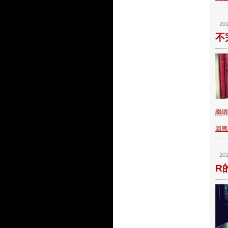
201
不
繼續閱
回應(
201
R