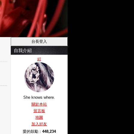
自我介紹
紝
She knows where.
關於本站
留言板
地圖
加入好友
愛的鼓勵：
448,234