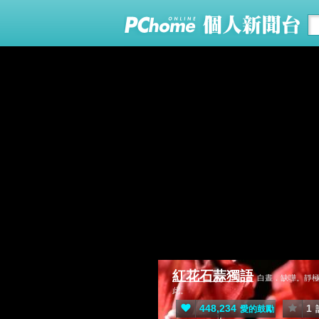
紅花石蒜獨語
白晝．缺嘩。
此。
448,234
1
愛的鼓勵