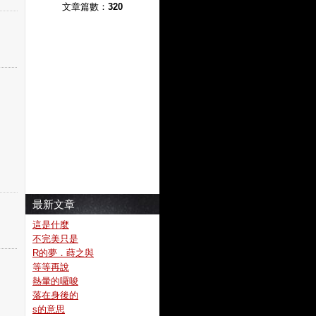
文章篇數：
320
最新文章
這是什麼
不完美只是
R的夢．蒔之與
等等再說
熱暈的囉唆
落在身後的
s的意思