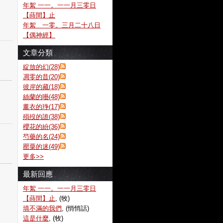
年絮 一一。一一月三零日
【蒔間】止
年絮 一零。三月二十八日
【偶神經】
文章分類
綻放的幻(28)
凋零的昔(20)
彼岸的藏(18)
絲蘭的囈(48)
薰衣的琤(17)
殞歿的誰(38)
櫻花的紛(36)
芍藥的名(24)
罌粟的迷(49)
更多
>>
最新回應
年絮 一一。一一月三零日
【蒔間】止
, (牧)
填不滿的我們
, (悄悄話)
這是什麼
, (牧)