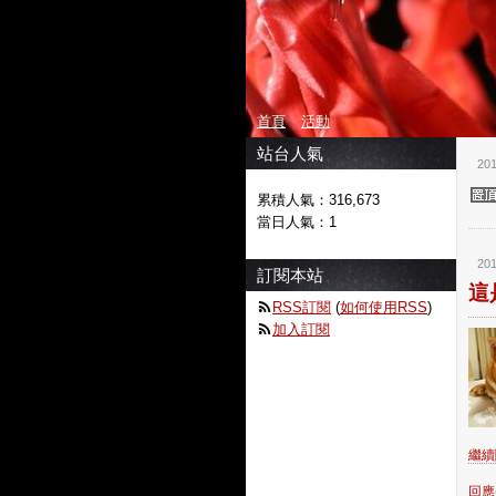
首頁
活動
站台人氣
201
累積人氣：
316,673
當日人氣：
1
201
訂閱本站
這
RSS訂閱
(
如何使用RSS
)
加入訂閱
繼續閱
回應(