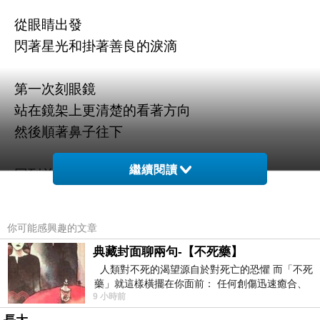
從眼睛出發
閃著星光和掛著善良的淚滴
第一次刻眼鏡
站在鏡架上更清楚的看著方向
然後順著鼻子往下
繼續閱讀
回到前額上方的椰子樹
然後海浪撐起漂浮在海上的Zoe
太陽照得閃閃亮亮
你可能感興趣的文章
典藏封面聊兩句-【不死藥】
Berry拿著傘坐船上
人類對不死的渴望源自於對死亡的恐懼 而「不死
藍藍的大海就像Zoe源源不斷的想法
藥」就這樣橫擺在你面前： 任何創傷迅速癒合、
9 小時前
停止衰老、痛覺消失…堪