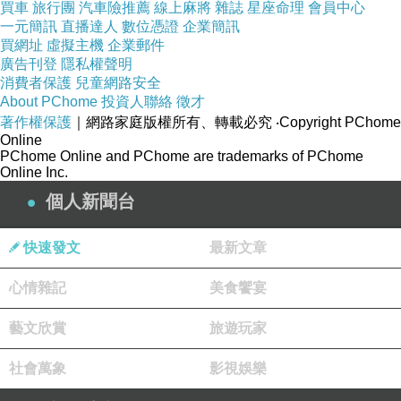
真想拍手喝采
買車
旅行團
汽車險推薦
線上麻將
雜誌
星座命理
會員中心
一元簡訊
直播達人
數位憑證
企業簡訊
買網址
虛擬主機
企業郵件
廣告刊登
隱私權聲明
消費者保護
兒童網路安全
About PChome
投資人聯絡
徵才
認真生活的玲子
上一篇：
著作權保護
｜網路家庭版權所有、轉載必究
‧Copyright PChome
Online
2017 完成的側臉計畫
下一篇：
PChome Online and PChome are trademarks of PChome
Online Inc.
個人新聞台
快速發文
最新文章
心情雜記
美食饗宴
藝文欣賞
旅遊玩家
社會萬象
影視娛樂