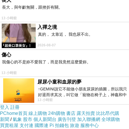
長大
耳畔是媽媽的叮嚀
長大，與年齡無關，跟挫折有關。
下方是手牽手的一家人
13 小時前
入禪之境
回想到Zoe做的蛋糕
真的， 太靠近， 我也尿不出。
特地把照片中的條紋襯衫刻出來
2026-08-07
傷心
願一直持續 向前的 Zoe
我傷心的不是妳不愛我了，而是我竟然這麼愛妳。
生日快樂
13 小時前
尿尿小童和血尿的夢
↑GEMINI說它不能做小朋友尿尿的插圖，所以我只
好退而求其次，叫它做「寵物在椅子上，神龕和中
因為這樣的創作
13 小時前
年人臉孔」的畫了。 六月底
有機會想著最初的相遇
登入
註冊
PChome首頁
線上購物
24h購物
書店
露天拍賣
比比昂代購
想著經歷過的事
新聞
/
氣象
股市
個人新聞台
廣告刊登
加入聯播網
全球購物
發現大家都努力用心過生活
買賣租屋
支付連
國際連
Pi 拍錢包
旅遊
服務中心