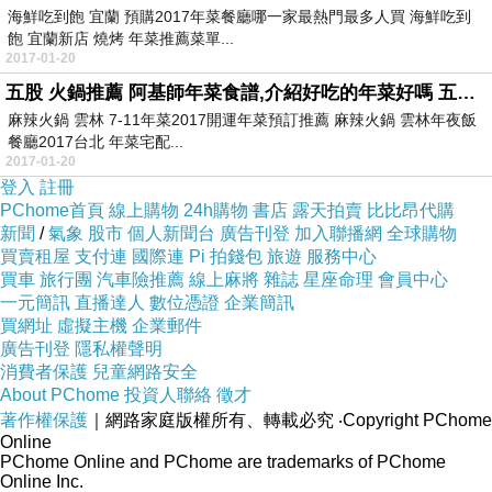
海鮮吃到飽 宜蘭 預購2017年菜餐廳哪一家最熱門最多人買 海鮮吃到
飽 宜蘭新店 燒烤 年菜推薦菜單...
2017-01-20
五股 火鍋推薦 阿基師年菜食譜,介紹好吃的年菜好嗎 五股 火鍋推薦
麻辣火鍋 雲林 7-11年菜2017開運年菜預訂推薦 麻辣火鍋 雲林年夜飯
餐廳2017台北 年菜宅配...
2017-01-20
登入
註冊
PChome首頁
線上購物
24h購物
書店
露天拍賣
比比昂代購
新聞
/
氣象
股市
個人新聞台
廣告刊登
加入聯播網
全球購物
買賣租屋
支付連
國際連
Pi 拍錢包
旅遊
服務中心
買車
旅行團
汽車險推薦
線上麻將
雜誌
星座命理
會員中心
一元簡訊
直播達人
數位憑證
企業簡訊
買網址
虛擬主機
企業郵件
廣告刊登
隱私權聲明
消費者保護
兒童網路安全
About PChome
投資人聯絡
徵才
著作權保護
｜網路家庭版權所有、轉載必究
‧Copyright PChome
Online
PChome Online and PChome are trademarks of PChome
Online Inc.