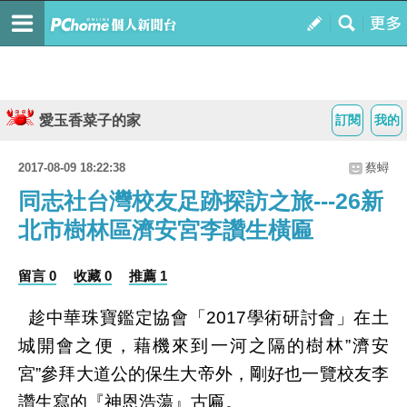
愛玉香菜子的家
訂閱
我的
2017-08-09 18:22:38
蔡蟳
同志社台灣校友足跡探訪之旅---26新
北市樹林區濟安宮李讚生橫匾
留言 0
收藏 0
推薦 1
趁中華珠寶鑑定協會「
學術研討會」在土
2017
城開會之便，藉機來到一河之隔的樹林
濟安
”
宮
參拜大道公的保生大帝外，剛好也一覽校友李
”
讚生寫的『神恩浩蕩』古匾。