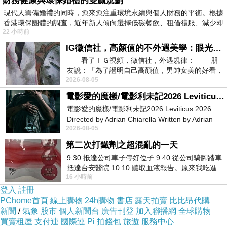
財務健康與環保婚禮的雙贏規劃
獲得名師財部、小川兩博士之指導，學有所成。
現代人籌備婚禮的同時，愈來愈注重環境永續與個人財務的平衡。根據
香港環保團體的調查，近年新人傾向選擇低碳餐飲、租借禮服、減少即
22 小時前
李大前輩
歲時會往同志社就讀的原因，在
31
IG徵信社，高顏值的不外遇美學：眼光太高也是一種防禦，為了證明我長得好看，我決定一輩子不外遇！
《同志社台灣校友的足跡探訪之旅
辜斌甫與
---1
看了ＩＧ視頻，徵信社，外遇規律： 朋
友說：「為了證明自己高顏值，男帥女美的好看，
李讚生》一文中曾介紹過，有興趣的人可前往瞭
2026-08-05
且眼光高，我決定一輩子不外遇。」
解於此不再多介紹。
電影愛的魔樣/電影利未記2026 Leviticus 2026
電影愛的魔樣/電影利未記2026 Leviticus 2026
Directed by Adrian Chiarella Written by Adrian
2026-08-05
Chiarella Starring Joe Bird
第二次打鐵劑之超混亂的一天
9:30 抵達公司車子停好位子 9:40 從公司騎腳踏車
抵達台安醫院 10:10 聽取血液報告。原來我吃進
16 小時前
去的 B12 彌可保並非沒有吸收而是超
登入
註冊
PChome首頁
線上購物
24h購物
書店
露天拍賣
比比昂代購
新聞
/
氣象
股市
個人新聞台
廣告刊登
加入聯播網
全球購物
買賣租屋
支付連
國際連
Pi 拍錢包
旅遊
服務中心