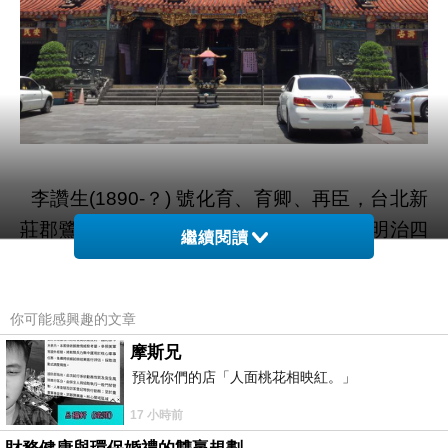
李讚生
？
號化育、育卿、再臣，台北新
(1890-
)
莊郡鷺洲庄人。前清秀才李聲元之長子，明治四
繼續閱讀
十一年（
）畢業於台灣總督府國語學校師範
1909
部，歷任板橋公學校、和尚洲（今蘆洲）公學校
教師。
你可能感興趣的文章
摩斯兄
預祝你們的店「人面桃花相映紅。」
大正九年（
）進入京都同志社大學法學部
1920
當旁聽生，再轉入京都帝國大學經濟部，大正十
17 小時前
二年（
）
月畢業，同時考入大學院深造，
1924
4