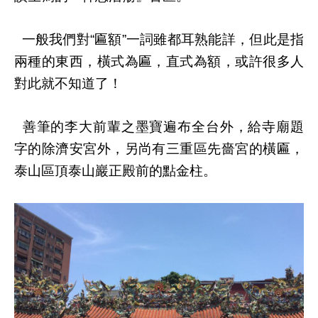
一般我們對
匾額
一詞雖都耳熟能詳，但此是指
“
”
兩種的東西，橫式為匾，直式為額，或許很多人
對此就不知道了！
善筆的李大前輩之墨寶遍布全台外，給寺廟題
字的除濟安宮外，另尚有三重區先嗇宮的橫匾，
泰山區頂泰山巖正殿前的點金柱。