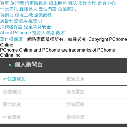
買車
旅行團
汽車險推薦
線上麻將
雜誌
星座命理
會員中心
一元簡訊
直播達人
數位憑證
企業簡訊
買網址
虛擬主機
企業郵件
廣告刊登
隱私權聲明
消費者保護
兒童網路安全
About PChome
投資人聯絡
徵才
大正十三年（
），他獲得台灣總督府總務
著作權保護
｜網路家庭版權所有、轉載必究
1925
‧Copyright PChome
Online
長官賀來佐太郎之推薦，派任為台灣總督府屬，
PChome Online and PChome are trademarks of PChome
Online Inc.
在官房調查課任職。大正十五年（
）擔任海
1926
個人新聞台
山郡守，為日治時期當時的三個台灣人
郡守
之
”
”
一。
年任高雄州勸業課長，
年
月任新
1928
1931
5
快速發文
最新文章
竹州勸業課長。
心情雜記
美食饗宴
光復後擔任台南縣〈台南縣、台南市、嘉義
藝文欣賞
旅遊玩家
縣、嘉義市〉建設局長。民國三十六年，因二二
社會萬象
八事件而退休告老退隱，不久移居日本。
影視娛樂