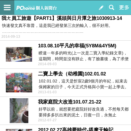
Candy & Jones 湛藍的天空
訂閱
我的
我ㄤ員工旅遊【PART1】溪頭與日月潭之旅1030913-14
快速發文真不靠普，這是我已經發第三次的輸入，很不好用。
…………………………………………………...
2014-09-13
103.08.10平凡的幸福(5Y8M&4Y5M)
睽違ㄧ年多的時光(上一次是二寶入學紀錄文章)，
這期間，時間並沒有靜止，有了臉書後，為了求便
2014-09-03
利，往往拍...
二寶上學去（幼稚園)102.01.02
102.01.02，這天是忻宸2歲9個月的年紀，結束去
保姆家的日子，今天正式升格與小寶一起上學去。
2013-01-03
早...
我家庭院大改造101.07.21-22
好早以前，就想要把庭院好好改良過，不然每天都
要掃多多扒出來的泥土，日復一日，永無止
2012-07-27
盡。..........
2012.02.27高雄夢時代-搭摩天輪記