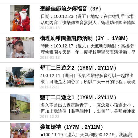
聖誕佳節前夕傳福音（3Y）
日期：100.12.23（週五）地點：在仁德街早市場
活動內容：快樂傳福音參與人：衛理幼稚園全體師
2012-01-18
生 ...
衛理幼稚園聖誕節活動（3Y ． 1Y8M）
時間：100.12.17（週六）天氣明朗地點：高雄衛
理幼稚園今天是一年一度學校聖誕節表演活動，早
2012-01-18
在前...
墾丁二日遊之2（1Y8M．2Y11M）
100.12.11（週日）天氣冷難得多多可以一起跟出
來，可能是太開心了，所以二天一日的行程，表現
2011-12-23
得可...
墾丁二日遊之1（1Y8M．2Y11M）
多久不曾出去過夜踏青了，一直念及小孩還太小，
再加上我這個【龜毛個性】，出個門，是那種連家
2011-12-23
裡的羽絨棉被...
參加婚禮（1Y7M．2Y11M）
■100.11.19（週六）天氣和煦90.12.19，我認識