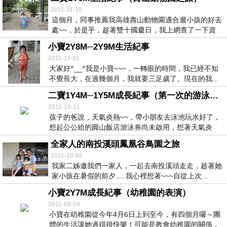
2011-11-10
這個月，同事推薦我高雄壽山動物園適合遛小孩的好去
處~~，於是乎，趁著雙十國慶日，我上網查了一下資
料，...
小寶2Y8M─2Y9M生活紀事
2011-11-01
大家好^__^我是小寶~~~，一轉眼的時間，我已經不知
不覺長大，在過幾個月，我就要三足歲了。現在的我...
二寶1Y4M─1Y5M成長紀事（第一次的游泳池新體驗）
2011-10-31
孩子的爸說，天氣炎熱~~，帶小朋友去泳池玩水好了，
想起公公給的圓山飯店游泳券尚未啟用，想著天氣炎
熱，...
全家人的南投溪頭鳳凰谷鳥園之旅
2011-10-06
我家二姊邀我們一家人，一起去南投溪頭走走，趁著她
家小孩在暑假的前夕.....我心裡想著~~~自從上次...
小寶2Y7M成長紀事（幼稚園的表演）
2011-08-04
小寶在幼稚園從今年4月6日上到至今，有四個月囉～團
體的生活讓她過得很快樂！可能是教會幼稚園的關係，