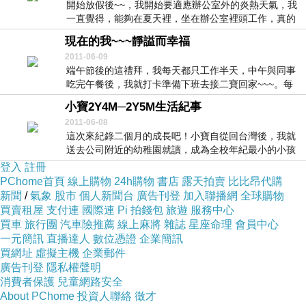
開始放假後~~，我開始要適應辦公室外的炎熱天氣，我
一直覺得，能夠在夏天裡，坐在辦公室裡頭工作，真的
是...
現在的我~~~靜謚而幸福
2011-06-09
端午節後的這禮拜，我每天都只工作半天，中午與同事
吃完午餐後，我就打卡準備下班去接二寶回家~~~。每
天...
小寶2Y4M─2Y5M生活紀事
2011-06-08
這次來紀錄二個月的成長吧！小寶自從回台灣後，我就
送去公司附近的幼稚園就讀，成為全校年紀最小的小孩
~~...
登入
註冊
PChome首頁
線上購物
24h購物
書店
露天拍賣
比比昂代購
新聞
/
氣象
股市
個人新聞台
廣告刊登
加入聯播網
全球購物
買賣租屋
支付連
國際連
Pi 拍錢包
旅遊
服務中心
買車
旅行團
汽車險推薦
線上麻將
雜誌
星座命理
會員中心
一元簡訊
直播達人
數位憑證
企業簡訊
買網址
虛擬主機
企業郵件
廣告刊登
隱私權聲明
消費者保護
兒童網路安全
About PChome
投資人聯絡
徵才