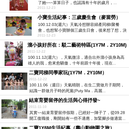
了她~~~算算日子，也認識有十年的歲月，...
2011-12-23
小寶生活紀事：三歲慶生會（麥當勞）
100.12.03(週六）天氣冷想辦容婦產同梯Ⅰ聚餐
會，也想幫小寶辦個三歲生日會，後來想了想，決
2011-12-23
定把...
溜小孩好所在：駁二藝術特區(1Y7M．2Y10M)
2011-12-22
100.11.12(週六），天氣微涼，適合出外溜小孩身為高
雄人的我，愈來愈驕傲，十年前跟十年後，現在...
二寶同梯同學家玩(1Y7M．2Y10M）
2011-12-22
100.11.06（週日）天氣晴朗，在生二寶做月子期間，
結識一群做月子時的死黨(Puty Ma．高麗...
結束育嬰留停的生活與心得抒發~
2011-11-10
其實~~結束育嬰留停假期，已經好一陣子了，從09.28
開工復職後，剛開始有一些不適應，加緊腳步做適當...
二寶1Y6M生活紀事（壽山動物園之旅）