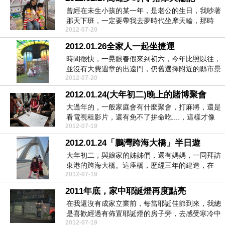
曾經在未生小孩的某一年，是老公的生日，我吵著
那天下班，一定要帶我去夢時代坐摩天輪，那時
2012-07-20
候，正式營運只...
2012.01.26全家人一起坐捷運
時間很快，一晃眼春假來到初六，今年比照以往，
並沒有大費週章的出遠門，仍舊選擇附近的縣市景
2012-07-20
點走走看看，...
2012.01.24(大年初二)晚上的賭博聚會
大過年的，一般家庭會有什麼聚會，打麻將，還是
看電視租影片，還有免不了拚命吃....，這樣才像
2012-07-19
過年嘛^...
2012.01.24「鵬灣跨海大橋」半日遊
大年初二，與娘家的姊姊們，還有媽媽，一同拜訪
東港的跨海大橋。這座橋，歷經三年的建造，在
2012-07-19
2011年3月...
2011年底，家中耶誕燈再度點亮
在我還沒有成家立業前，每當耶誕佳節到來，我總
是喜歡經過有佈置耶誕燈的房子旁，去感受寒冷中
2012-07-19
的一絲溫暖，...