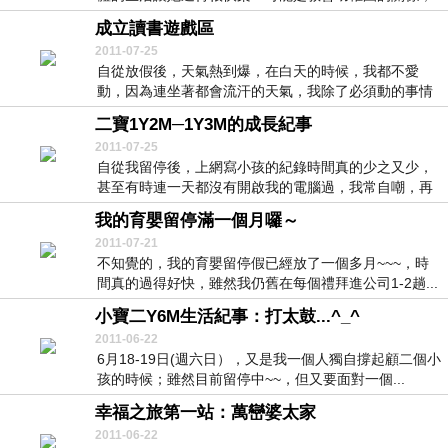
可...
成立讀書遊戲區
2011-07-25
自從放假後，天氣熱到爆，在白天的時候，我都不愛
動，因為連坐著都會流汗的天氣，我除了必須動的事情
外（像...
二寶1Y2M─1Y3M的成長紀事
2011-07-25
自從我留停後，上網寫小孩的紀錄時間真的少之又少，
甚至有時連一天都沒有開啟我的電腦過，我常自嘲，再
這樣...
我的育嬰留停滿一個月囉～
2011-07-21
不知覺的，我的育嬰留停假已經放了一個多月~~~，時
間真的過得好快，雖然我仍舊在每個禮拜進公司1-2趟...
小寶二Y6M生活紀事：打太鼓...^_^
2011-06-22
6月18-19日(週六日），又是我一個人獨自撐起顧二個小
孩的時候；雖然目前留停中~~，但又要面對一個...
幸福之旅第一站：萬巒婆太家
2011-06-22