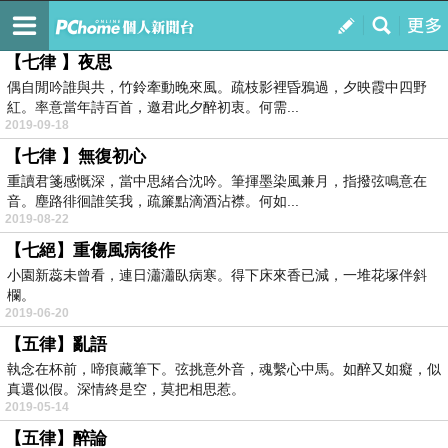
紫楓齋
訂閱
我的
【七律 】夜思
偶自閒吟誰與共，竹鈴牽動晚來風。疏枝影裡昏鴉過，夕映霞中四野
紅。率意當年詩百首，邀君此夕醉初衷。何需...
2019-09-18
【七律 】無復初心
重讀君箋感慨深，當中思緒合沈吟。筆揮墨染風兼月，指撥弦鳴意在
音。塵路徘徊誰笑我，疏簾點滴酒沾襟。何如...
2019-08-22
【七絕】重傷風病後作
小園新蕊未曾看，連日瀟瀟臥病寒。得下床來香已減，一堆花塚伴斜
欄。
2019-06-20
【五律】亂語
執念在杯前，啼痕藏筆下。弦挑意外音，魂繫心中馬。如醉又如癡，似
真還似假。深情終是空，莫把相思惹。
2019-05-14
【五律】醉論