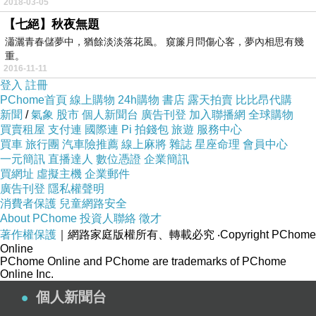
2018-03-05
【七絕】秋夜無題
瀟灑青春儲夢中，猶餘淡淡落花風。 窺簾月問傷心客，夢內相思有幾
重。
2016-11-11
登入
註冊
PChome首頁
線上購物
24h購物
書店
露天拍賣
比比昂代購
新聞
/
氣象
股市
個人新聞台
廣告刊登
加入聯播網
全球購物
買賣租屋
支付連
國際連
Pi 拍錢包
旅遊
服務中心
買車
旅行團
汽車險推薦
線上麻將
雜誌
星座命理
會員中心
一元簡訊
直播達人
數位憑證
企業簡訊
買網址
虛擬主機
企業郵件
廣告刊登
隱私權聲明
消費者保護
兒童網路安全
About PChome
投資人聯絡
徵才
著作權保護
｜網路家庭版權所有、轉載必究
‧Copyright PChome
Online
PChome Online and PChome are trademarks of PChome
Online Inc.
個人新聞台