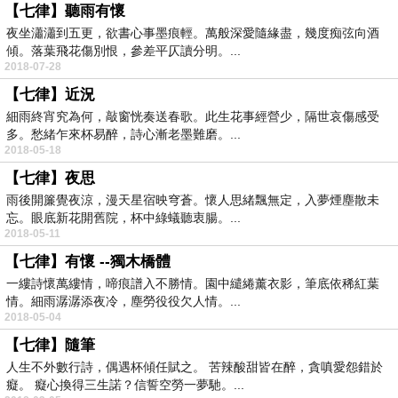
【七律】聽雨有懷
夜坐瀟瀟到五更，欲書心事墨痕輕。萬般深愛隨緣盡，幾度痴弦向酒
傾。落葉飛花傷別恨，參差平仄讀分明。...
2018-07-28
【七律】近況
細雨終宵究為何，敲窗恍奏送春歌。此生花事經營少，隔世哀傷感受
多。愁緒乍來杯易醉，詩心漸老墨難磨。...
2018-05-18
【七律】夜思
雨後開簾覺夜涼，漫天星宿映穹蒼。懷人思緒飄無定，入夢煙塵散未
忘。眼底新花開舊院，杯中綠蟻聽衷腸。...
2018-05-11
【七律】有懷 --獨木橋體
一縷詩懷萬縷情，啼痕譜入不勝情。園中繾綣薰衣影，筆底依稀紅葉
情。細雨潺潺添夜冷，塵勞役役欠人情。...
2018-05-04
【七律】隨筆
人生不外數行詩，偶遇杯傾任賦之。 苦辣酸甜皆在醉，貪嗔愛怨錯於
癡。 癡心換得三生諾？信誓空勞一夢馳。...