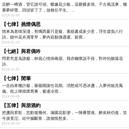
且醉一樽酒，管它誰可傾。蝶嫌花少氣，花厭蝶多情。千古風流事，幾
番夢碎聲。回頭皆了了，放賴任平生。 ...
2019-05-04
【七律】挑燈偶思
情來為甚猜深淺，剪燭西窗只是癡。素紙書成多少意，浮生虛負八行
詩。鏡中花卉凋零早，夢內容顏偶遇遲。新舊...
2019-01-15
【七絕】與君偶吟
問君究是為誰癡，杯底心情掛兩眉。我亦幽懷說不得，對吟怕聽落花
詩。
2018-11-05
【七律】閒筆
一念由來幾許癡，薔薇開謝任花期。消愁或可憑冰盞，入夢何能見鳳
儀。枕上啼痕懷舊事，窗邊冷雨...
2018-09-06
【五律】與朋酒約
把盞與君歌，悲歡復幾何。滿園花影渺，一陣雁聲過。醉矣杯仍進，笑
兮淚竟沱。此中腸斷客，誰個恨愁多。...
2018-08-20