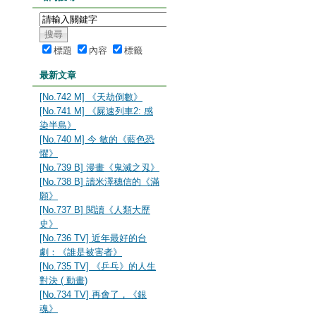
標題
內容
標籤
最新文章
[No.742 M] 《天劫倒數》
[No.741 M] 《屍速列車2: 感
染半島》
[No.740 M] 今 敏的《藍色恐
懼》
[No.739 B] 漫畫《鬼滅之刄》
[No.738 B] 讀米澤穗信的《滿
願》
[No.737 B] 閱讀《人類大歷
史》
[No.736 TV] 近年最好的台
劇：《誰是被害者》
[No.735 TV] 《乒乓》的人生
對決 ( 動畫)
[No.734 TV] 再會了，《銀
魂》