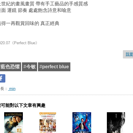
上世紀的畫風畫質 帶有手工藝品的手感質感
畫面 運鏡 節奏 處處飽含詩意和喻意
值得一再觀賞回味的 真正經典
020.07
《Perfect Blue
》
我
#
藍色恐懼
#
今敏
#
perfect blue
台長：
min
您可能對以下文章有興趣