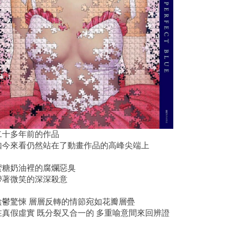
二十多年前的作品
如今來看仍然站在了動畫作品的高峰尖端上
蜜糖奶油裡的腐爛惡臭
帶著微笑的深深殺意
陰鬱驚悚 層層反轉的情節宛如花瓣層疊
在真假虛實 既分裂又合一的 多重喻意間來回辨證