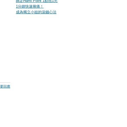
綁定Hami Point 1點抵1元
1分鐘快速揪痛！
成為獨立小姐的滾錢心法
要回應