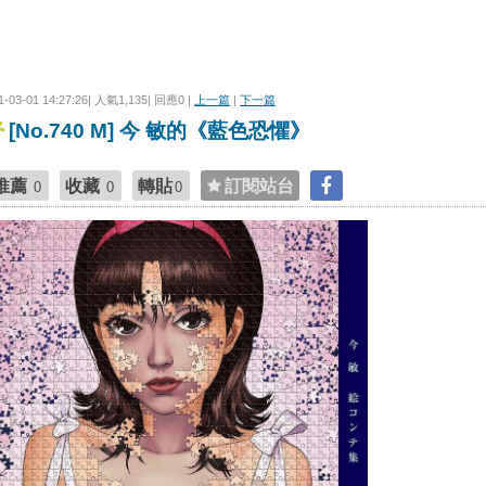
1-03-01 14:27:26| 人氣1,135| 回應0 |
上一篇
|
下一篇
[No.740 M] 今 敏的《藍色恐懼》
推薦
收藏
轉貼
訂閱站台
0
0
0