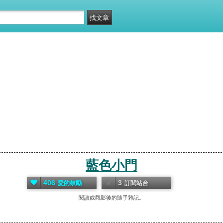
藍色小門
406
3
愛的鼓勵
訂閱站台
閱讀或觀影後的隨手雜記。