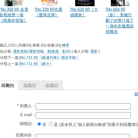
[No.358 M] 在電
[No.329 M]也看
[No.628 M]《大
[No.664 M]
影裡經歷一場
《愛情流彈》
娛樂家》
《影》: 那被打
《雨果的冒險》
翻了的墨汁潑了
一身的衣服應該
很難洗
氣(1,135) | 回應(0)| 推薦 (
0
)| 收藏 (
0
)|
轉寄
站分類:
電影賞析(電影情報、觀後感、影評)
| 個人分類:
電影
|
分類下一篇:
[No.741 M] 《屍速列車2: 感染半島》
分類上一篇:
[No.731 M] 《鎗火》
推薦(
0
)
收藏(
0
)
回應(0)
我
* 回應人：
E-mail：
悄悄話：
否
是 (若未登入"個人新聞台帳號"則看不到回覆唷!)
回應內容：