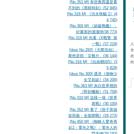
[No.351 M] 有些東西還是看
不到的《黑暗時刻》(52,945)
[No.318 M] 《功夫熊貓 2》(4
4,745)
[No.369 M] 《超級戰艦》：
好厲害的溜溜球(38,773)
[No.319 M] 也看《X戰警: 第
一戰》(37,218)
人
[door No.293]《天際浩劫》-
全
果然是部「災難片」(36,144)
此
[No.316 M] 《玩命關頭5》(3
此
5,829)
[door No.300] 遇見《借物少
女艾莉緹》(34,200)
[No.363 M] 灰白世界裡的
《即刻獵殺》(31,758)
[No.310 M] 這樣一場《世界
異戰》(30,100)
[No.352 M] 看了《痞子英雄
首部曲：全面開戰》(29,273)
[No.450 M] 《蜘蛛人驚奇再
起2：電光之戰》：電光人的
門牙縫(29,183)