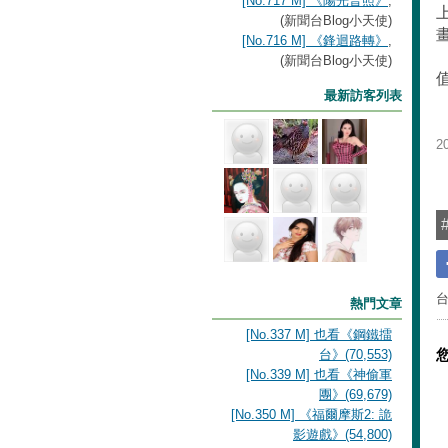
[No.717 M] 《陽光普照》
,
(新聞台Blog小天使)
[No.716 M] 《鋒迴路轉》
,
(新聞台Blog小天使)
最新訪客列表
2
熱門文章
[No.337 M] 也看《鋼鐵擂
台》(70,553)
[No.339 M] 也看《神偷軍
團》(69,679)
[No.350 M] 《福爾摩斯2: 詭
影遊戲》(54,800)