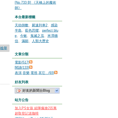
[No.733 B] 《天橋上的魔術
師》
本台最新標籤
天劫倒數
、
屍速列車2
、
感染
半島
、
藍色恐懼
、
perfect blu
e
、
今敏
、
鬼滅之刄
、
米澤穗
信
、
滿願
、
人類大歷史
要檢舉
文章分類
電影(517)
閱讀(133)
表演,音樂,電視,其它...(93)
好友列表
好友的新聞台Blog
站方公告
加入PS女孩 組隊瘋搶2百萬
超取登記送咖啡