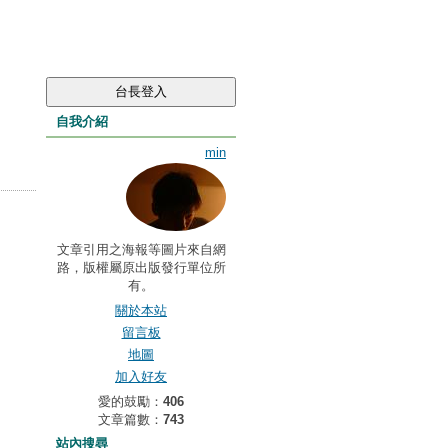
自我介紹
min
文章引用之海報等圖片來自網
路，版權屬原出版發行單位所
有。
關於本站
留言板
地圖
加入好友
愛的鼓勵：
406
文章篇數：
743
站內搜尋