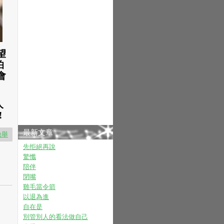
望
怕
會
人
!
最新文章
檢舉
先拒絕再說
驚懺
陪伴
閉嘴
雞毛當令箭
以退為進
自在是
別管別人的看法做自己