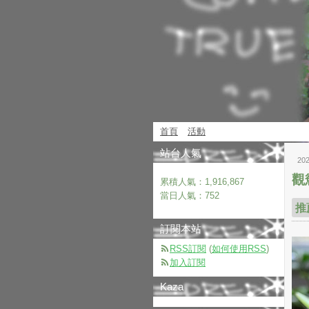
首頁
活動
站台人氣
20
觀
累積人氣：
1,916,867
當日人氣：
752
推
訂閱本站
RSS訂閱
(
如何使用RSS
)
加入訂閱
Kaza