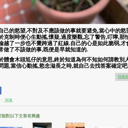
自己的慾望,不對及不應該做的事就要避免,當心中的慾
於克制時便心生動搖,懷疑,過度樂觀,忘了警告,叮嚀,那
踰越了一步也不覺跨過了紅線.自己的心是如此脆弱,才
常做了不該做的事,既便是早就知道的.
於體會木頭尪仔的意思,終於知道為何不知如何請教別
問題,當信心動搖,慾念滋長之時,就自己去找答案確定吧
我要
長：
阿東
可能對以下文章有興趣