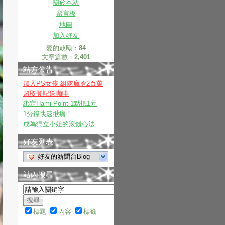
關於本站
留言板
地圖
加入好友
愛的鼓勵：
84
文章篇數：
2,401
站方公告
加入PS女孩 組隊瘋搶2百萬
超取登記送咖啡
綁定Hami Point 1點抵1元
1分鐘快速揪痛！
成為獨立小姐的滾錢心法
好友列表
好友的新聞台Blog
站內搜尋
標題
內容
標籤