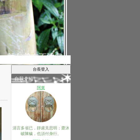
自我介紹
阿東
清言多省已，靜慮見思明；齋沐
破陳穢，也須付身行。