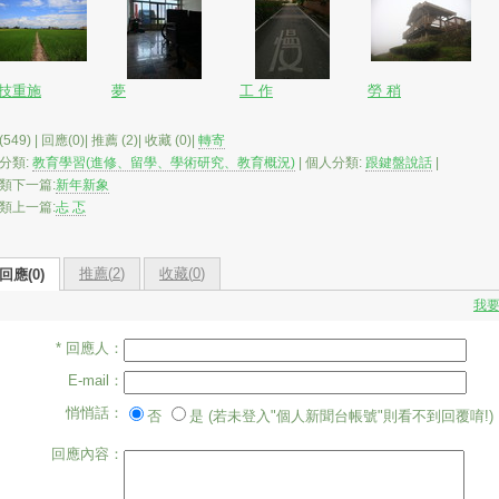
技重施
夢
工 作
勞 稍
549) | 回應(0)| 推薦 (
2
)| 收藏 (
0
)|
轉寄
分類:
教育學習(進修、留學、學術研究、教育概況)
| 個人分類:
跟鍵盤說話
|
類下一篇:
新年新象
類上一篇:
忐 忑
推薦(
2
)
收藏(
0
)
回應(0)
我
* 回應人：
E-mail：
悄悄話：
否
是 (若未登入"個人新聞台帳號"則看不到回覆唷!)
回應內容：