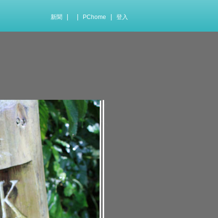
|
|
|
新聞
PChome
登入