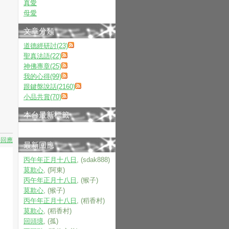
真愛
母愛
文章分類
道德經研討(23)
聖真法語(22)
神佛專章(25)
我的心得(99)
跟鍵盤說話(2160)
小品共賞(70)
本台最新標籤
要回應
最新回應
丙午年正月十八日
, (sdak888)
莫欺心
, (阿東)
丙午年正月十八日
, (猴子)
莫欺心
, (猴子)
丙午年正月十八日
, (稻香村)
莫欺心
, (稻香村)
回頭境
, (孤)