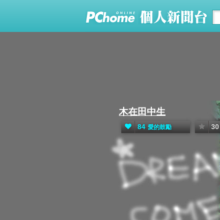
木在田中生
84
30
愛的鼓勵