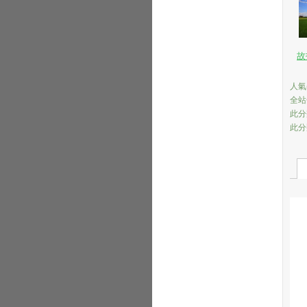
故
人氣(
全站
此分
此分