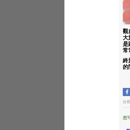
觀
大
是
常
終
的
台
您