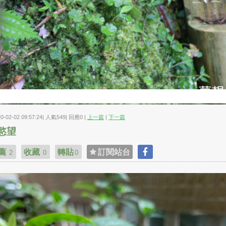
20-02-02 09:57:24| 人氣549| 回應0 |
上一篇
|
下一篇
慾望
薦
收藏
轉貼
訂閱站台
2
0
0