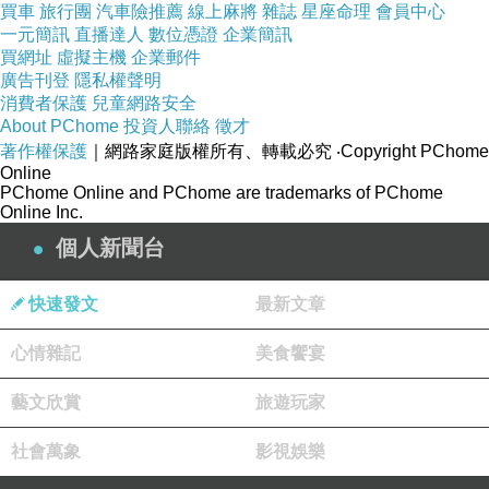
買車
旅行團
汽車險推薦
線上麻將
雜誌
星座命理
會員中心
一元簡訊
直播達人
數位憑證
企業簡訊
買網址
虛擬主機
企業郵件
廣告刊登
隱私權聲明
消費者保護
兒童網路安全
About PChome
投資人聯絡
徵才
著作權保護
｜網路家庭版權所有、轉載必究
‧Copyright PChome
Online
PChome Online and PChome are trademarks of PChome
Online Inc.
個人新聞台
快速發文
最新文章
心情雜記
美食饗宴
藝文欣賞
旅遊玩家
社會萬象
影視娛樂