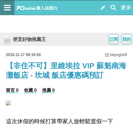
便宜好物推薦王
訂閱
我的
2018-11-17 08:34:50
bttpnjjfdrlf
【非住不可】里維埃拉 VIP 蘇魁南海
灘飯店 - 坎城 飯店優惠碼預訂
留言 0
收藏 0
推薦 0
這次休假的時候打算帶家人放輕鬆渡假一下