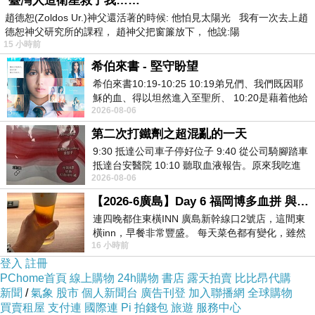
*臺灣人造衛星救了我……
趙德恕(Zoldos Ur.)神父還活著的時候: 他怕見太陽光 我有一次去上趙
德恕神父研究所的課程， 趙神父把窗簾放下， 他說:陽
15 小時前
希伯來書 - 堅守盼望
希伯來書10:19-10:25 10:19弟兄們、我們既因耶
穌的血、得以坦然進入至聖所、 10:20是藉着他給
2026-08-06
我們開了一條又新又活的路從幔子經過
第二次打鐵劑之超混亂的一天
9:30 抵達公司車子停好位子 9:40 從公司騎腳踏車
抵達台安醫院 10:10 聽取血液報告。原來我吃進
2026-08-06
去的 B12 彌可保並非沒有吸收而是超
【2026-6廣島】Day 6 福岡博多血拼 與機場接送少年司機深夜對談
連四晚都住東橫INN 廣島新幹線口2號店，這間東
橫inn，早餐非常豐盛。 每天菜色都有變化，雖然
16 小時前
看到工作人員拿出料理包加熱，但
登入
註冊
PChome首頁
線上購物
24h購物
書店
露天拍賣
比比昂代購
新聞
/
氣象
股市
個人新聞台
廣告刊登
加入聯播網
全球購物
買賣租屋
支付連
國際連
Pi 拍錢包
旅遊
服務中心