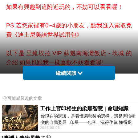
如果有興趣到這附近玩的，不妨可以看看喔！
PS.若您家裡有0~4歲的小朋友，
點我進入索取免
費《迪士尼美語世界試用包》
以下是 里維埃拉 VIP 蘇魁南海灘飯店 - 坎城 的
介紹 如果也跟我一樣喜歡不妨看看喔!
繼續閱讀
↓↓↓限量特優價格按鈕↓↓↓
你可能感興趣的文章
工作上官印相生的柔順智慧 | 命理知識
你現在的退讓，是看懂局勢後的選擇，還是害怕衝
突的自我委屈 印星——包容、沉得住氣 懂得退
2026-08-06
一步觀察，不會